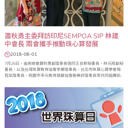
蕭秋勇主委拜訪印尼SEMPOA SIP 林建
中會長 兩會攜手推動珠心算發展
2018-08-01
7月26日，省商總會蕭秋勇副理事長偕同王良新秘書長、林元翔副秘
書長，以及台灣珠算教育協會李勝理事長、台北市珠算心算學會楊
程焰理事長、桃園市多元教育發展協會施美鈴理事長等共同組團前
往印尼萬隆參加世界珠算心算聯合會第五屆會員大會，也特別在雅
加達拜訪與省商總會珠算推廣工作合作已久的印尼SEMPOA SIP 珠
心算協會林建中會長以及其夫人許麗娜女士，並頒贈敦聘林會長為
省商總會珠心算數學委員會海外副主任委員..