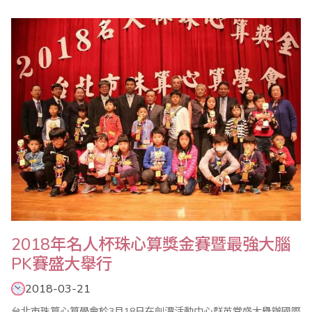
任1次，依法榮退，他及業界領袖共同推荐省商總會常務理事暨彰化
縣商業會理事長的蔡國洲接棒，獲得會員代表肯定，高票當選新任
理事長，省商總會理事蕭秋勇則獲選副理事長。由於這次選舉，事
先經過協調，許多資深..
2018年名人杯珠心算獎金賽暨最強大腦
PK賽盛大舉行
2018-03-21
台北市珠算心算學會於3月18日在劍潭活動中心群英堂盛大舉辦國際