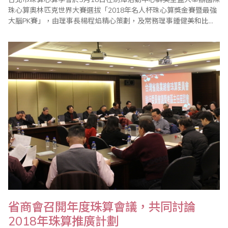
珠心算奧林匹克世界大賽選拔「2018年名人杯珠心算獎金賽暨最強
大腦PK賽」，由理事長楊程焰精心策劃，及常務理事鍾健美和比賽
委員會主委李皓晴負責賽前事務的籌備，比賽過程中，在公平、公
正的大會裁判長陳彥光老師主持下，比賽在選手葉致辰帶領宣誓下
揭開序幕，加上眾多老師的協助與配合，使得比賽圓滿成功。 本屆
比賽開創閃算PK表演賽，凡參加珠算..
​省商會召開年度珠算會議，共同討論
2018年珠算推廣計劃