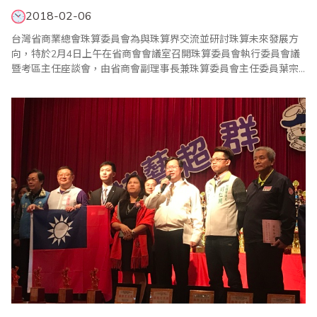
2018-02-06
台灣省商業總會珠算委員會為與珠算界交流並研討珠算未來發展方
向，特於2月4日上午在省商會會議室召開珠算委員會執行委員會議
暨考區主任座談會，由省商會副理事長兼珠算委員會主任委員葉宗
義親自主持，並邀請珠算委員會名譽主任委員、副主任委員、執行
顧問、執行委員及珠算心算聯合測試考區主任共同參與。 葉副理事
長在致詞中表示，在座珠算老師們推動珠心算數學教學有成，不僅
積極發展推廣海內外兒童珠心算教育，更加入樂..