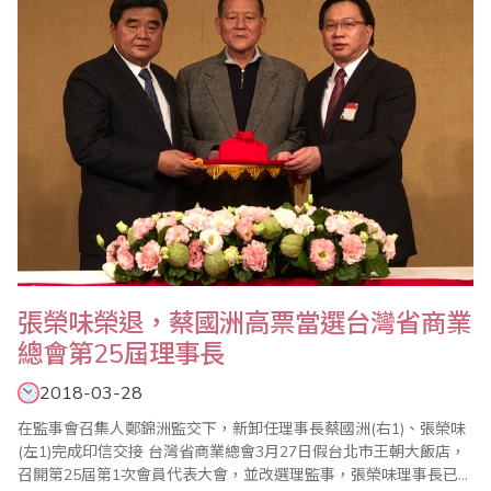
張榮味榮退，蔡國洲高票當選台灣省商業
總會第25屆理事長
2018-03-28
在監事會召集人鄭錦洲監交下，新卸任理事長蔡國洲(右1)、張榮味
(左1)完成印信交接 台灣省商業總會3月27日假台北市王朝大飯店，
召開第25屆第1次會員代表大會，並改選理監事，張榮味理事長已連