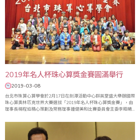
2019年名人杯珠心算獎金賽圓滿舉行
2019-03-08
台北市珠算心算學會於2月17日在劍潭活動中心群英堂盛大舉辦國際
珠心算奧林匹克世界大賽選拔「2019年名人杯珠心算獎金賽」，由
理事長楊程焰精心策劃及常務理事鍾健美和比賽委員會主委李皓晴
負責賽前事務的籌備，比賽過程中，在公平、公正的大會裁判長陳
彥光老師主持下，比賽在選手胡永璇帶領宣誓下揭開序幕，加上眾
多老師的協助與配合，使得比賽圓滿成功。 本屆比賽開創閃算PK表
演賽，凡參加珠算比賽的孩子，人人皆..