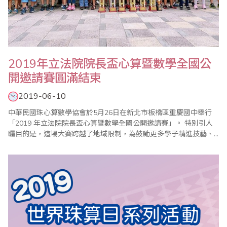
2019年立法院院長盃心算暨數學全國公
開邀請賽圓滿結束
2019-06-10
中華民國珠心算數學協會於5月26日在新北市板橋區重慶國中舉行
「2019 年立法院院長盃心算暨數學全國公開邀請賽」。 特別引人
矚目的是，這場大賽跨越了地域限制，為鼓勵更多學子精進技藝、
磨練膽識，中華民國珠心算數學協會特意擇定台北、高雄兩大城市
同步舉辦，號召全台各地一共參千多位選手齊聚切磋，各路人馬來
勢洶洶，高手雲集，聲勢浩大，可謂別開生面！ 世界各國不約而同
均有實證研究指出，珠心算可有效..