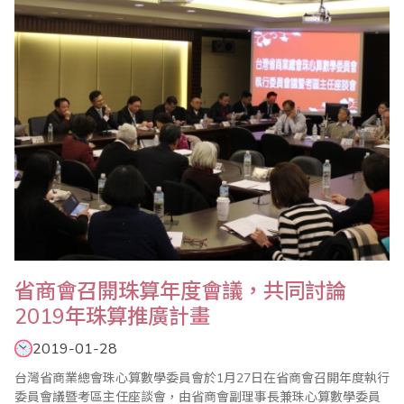
每年一次輪流互訪，至今已舉辦25屆，透過互訪觀摩兩岸珠算教育
發展情況，獲益良多..
​省商會召開珠算年度會議，共同討論
2019年珠算推廣計畫
2019-01-28
台灣省商業總會珠心算數學委員會於1月27日在省商會召開年度執行
委員會議暨考區主任座談會，由省商會副理事長兼珠心算數學委員