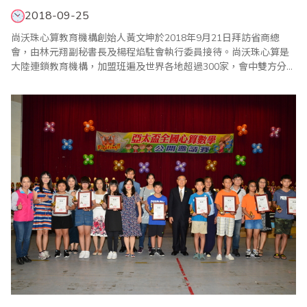
2018-09-25
尚沃珠心算教育機構創始人黃文坤於2018年9月21日拜訪省商總
會，由林元翔副秘書長及楊程焰駐會執行委員接待。尚沃珠心算是
大陸連鎖教育機構，加盟班遍及世界各地超過300家，會中雙方分享
珠算教育經驗，也允諾未來維持友好關係，共同將珠算發揚光大。