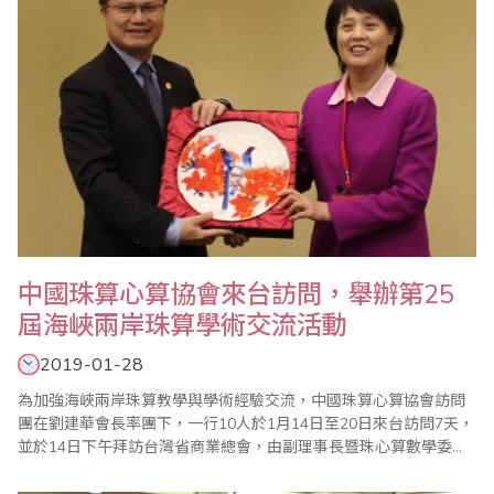
中國珠算心算協會來台訪問，舉辦第25
屆海峽兩岸珠算學術交流活動
2019-01-28
為加強海峽兩岸珠算教學與學術經驗交流，中國珠算心算協會訪問
團在劉建華會長率團下，一行10人於1月14日至20日來台訪問7天，
並於14日下午拜訪台灣省商業總會，由副理事長暨珠心算數學委員
會主任委員蕭秋勇親自接待。 蕭副理事長表示，1991年起台灣省商
業總會首開先河與中國珠算心算協會辦理海峽兩岸珠算交流活動，