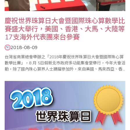
慶祝世界珠算日大會暨國際珠心算數學比
賽盛大舉行，美國、香港、大馬、大陸等
17支海外代表團來台參賽
2018-08-09
台灣省商業總會舉辦之「2018年慶祝世界珠算日大會暨國際珠心算
數學比賽」，8 月 5日假新北市政府多功能集會堂舉行，今年大會活
動，除了國內珠心算界人士踴躍參加外，來自美國、馬來西亞、香
港及中國大陸等海外代表團共達17支，全部參賽選手高達1200名以
上，並首度由新任大會會長、省商總會副理事長兼珠心算數學委員
會主任委員、世界珠算心算聯合會副會長蕭秋勇主持，都受到國內
外相關同業熱烈歡迎。 (大會..