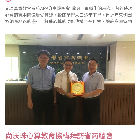
★珠算寶教學系統APP分享說明會 說明：電腦化的來臨，曾經使珠
心算的實用價值廣受質疑，致使學習人口逐年下降，但近年來也因
為網際網路的盛行，將珠心算的功能傳播至全世界，讓許多國家開
始認識及開拓遠景弘大的珠心算教育市場。目前世界趨勢已有專家
學者研發珠心算結合計算功能的遊戲軟件來輔助傳統教學模式，無
論對老師、學生及整個大環境而言，這都是很好的發展。 當前教學
型態已趨小班、混班且幼齡化，老師的..
尚沃珠心算教育機構拜訪省商總會