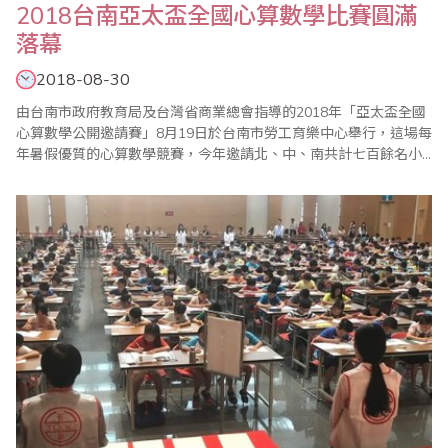
2018台南亞太盃全國心算數學比賽圓滿
落幕
2018-08-30
由台南市政府教育局及台灣省商業總會指導的2018年「亞太盃全國
心算數學公開邀請賽」8月19日於台南市勞工育樂中心舉行，這場每
年暑假優質的心算數學競賽，今年邀請北、中、南共計七百餘名小
選手同場競技，亞太盃一貫秉持公平、公正、公開的原則辦理，獎
勵好、獎品豐富、獎盃高大精緻外，第一名更加發獎學金，另為獎
勵應屆畢業生，特別設立「亞太模範獎」鼓勵優秀選手，且各組榮
獲前十名選手特別頒發台南市教育局長獎狀, 整..