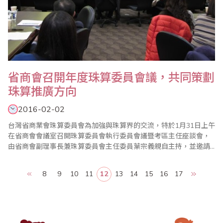
省商會召開年度珠算委員會議，共同策劃
珠算推廣方向
2016-02-02
台灣省商業會珠算委員會為加強與珠算界的交流，特於1月31日上午
在省商會會議室召開珠算委員會執行委員會議暨考區主任座談會，
由省商會副理事長兼珠算委員會主任委員葉宗義親自主持，並邀請
珠算委員會名譽主任委員、副主任委員、執行顧問、執行委員及珠
算心算聯合測試考區主任共同參與。 會中除報告珠算委員會104年
8
9
10
11
12
13
14
15
16
17
度珠算推廣工作外，也通過105年度各項重點工作，包括1年4次的
珠心算檢定（3/20、5/15、9..