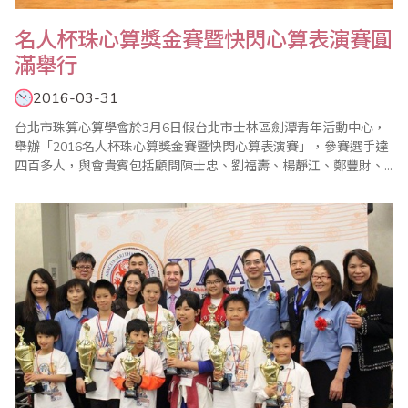
名人杯珠心算獎金賽暨快閃心算表演賽圓
滿舉行
2016-03-31
台北市珠算心算學會於3月6日假台北市士林區劍潭青年活動中心，
舉辦「2016名人杯珠心算獎金賽暨快閃心算表演賽」，參賽選手達
四百多人，與會貴賓包括顧問陳士忠、劉福壽、楊靜江、鄭豐財、
歐國欽、省商會副秘書長林元翔等先進蒞臨指導，活動在裁判長陳
彥光宣布比賽開始，選手梁勝宥宣誓後揭開序幕。 本次主要競賽項
目除珠算、心算競賽外，「珠算逐項獎金賽」，更是高潮迭起，由
於是從珠算名人組最優前5名中選拔出來，..