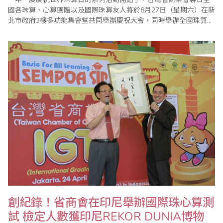
國各珠算、心算團體以及國際珠算友人將於8月27日（星期六）在新
北市政府3樓多功能集會堂共同舉辦慶祝大會，同時舉辦全國珠算比
賽暨國際邀請賽、全國心算比賽暨國際邀請賽、全國數學競技大賽
暨國際觀摩賽、祖孫樂活珠算趣味競賽等系列活動，歡迎踴躍報名
參加。 ＊20..
創紀錄！省商會在印尼舉辦國際珠心算測
試 檢定人數獲印尼REKOR DUNIA博物