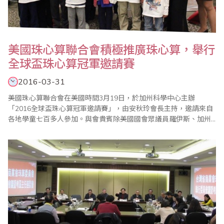
美國珠心算聯合會積極推廣珠心算，舉行
全球盃珠心算冠軍邀請賽
2016-03-31
美國珠心算聯合會在美國時間3月19日，於加州科學中心主辦
「2016全球盃珠心算冠軍邀請賽」，由安秋玲會長主持，邀請來自
各地學童七百多人參加。與會貴賓除美國國會眾議員羅伊斯、加州
參議員張玲玲外，海外嘉賓有來自台灣省商業會駐會執行委員楊程
焰伉儷、印尼林建中會長伉儷等多人。 此次比賽結合推廣科學教育
基礎理念，讓人留下深刻印象；活動中「快閃心算表演賽」成功的
將比賽帶入最高潮，並於頒獎典禮前進行PK賽..