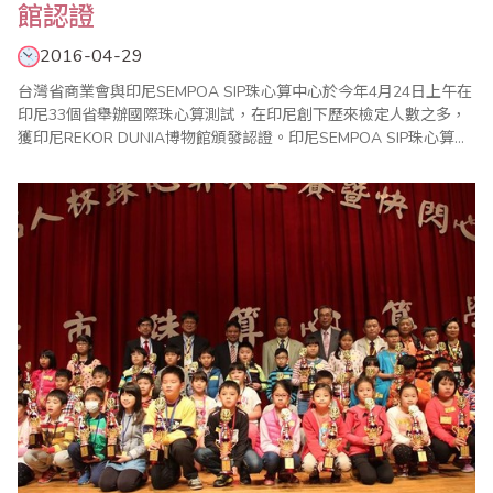
館認證
2016-04-29
台灣省商業會與印尼SEMPOA SIP珠心算中心於今年4月24日上午在
印尼33個省舉辦國際珠心算測試，在印尼創下歷來檢定人數之多，
獲印尼REKOR DUNIA博物館頒發認證。印尼SEMPOA SIP珠心算中
心於去年4月首次參加台灣省商業會國際珠心算測試，在泗水、雅加
達舉辦的2場測試成效良好並獲得熱烈回響，因此今年特別擴大舉辦
珠心算測試，各地報名踴躍，SEMPOA SIP會長林建中特別邀請台
灣省商業..