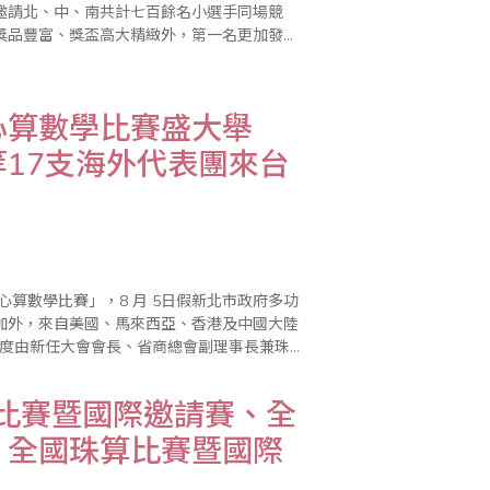
邀請北、中、南共計七百餘名小選手同場競
獎品豐富、獎盃高大精緻外，第一名更加發獎
秀選手，且各組榮獲前十名選手特別頒發台南
心算數學比賽盛大舉
17支海外代表團來台
心算數學比賽」，8 月 5日假新北市政府多功
加外，來自美國、馬來西亞、香港及中國大陸
首度由新任大會會長、省商總會副理事長兼珠
持，都受到國內外相關同業熱烈歡迎。 (大
算比賽暨國際邀請賽、全
、全國珠算比賽暨國際