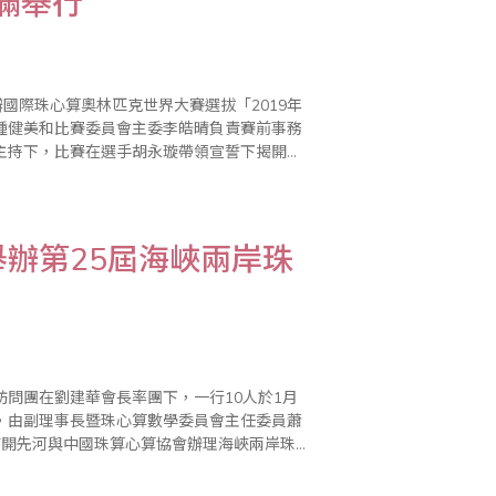
滿舉行
國際珠心算奧林匹克世界大賽選拔「2019年
鍾健美和比賽委員會主委李皓晴負責賽前事務
主持下，比賽在選手胡永璇帶領宣誓下揭開序
辦第25屆海峽兩岸珠
問團在劉建華會長率團下，一行10人於1月
會，由副理事長暨珠心算數學委員會主任委員蕭
觀摩兩岸珠算教育發展情況，獲益良多..