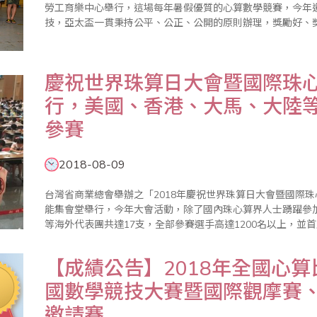
勞工育樂中心舉行，這場每年暑假優質的心算數學競賽，今年
技，亞太盃一貫秉持公平、公正、公開的原則辦理，獎勵好、
學金，另為獎勵應屆畢業生，特別設立「亞太模範獎」鼓勵優
市教育局長獎狀, 整..
慶祝世界珠算日大會暨國際珠
行，美國、香港、大馬、大陸等
參賽
2018-08-09
台灣省商業總會舉辦之「2018年慶祝世界珠算日大會暨國際珠
能集會堂舉行，今年大會活動，除了國內珠心算界人士踴躍參
等海外代表團共達17支，全部參賽選手高達1200名以上，並
心算數學委員會主任委員、世界珠算心算聯合會副會長蕭秋勇主
會..
【成績公告】2018年全國心
國數學競技大賽暨國際觀摩賽
邀請賽