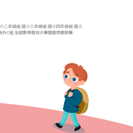
五年級組 國小六年級組 中學組 海外幼童組 海外A組 海外B組 海外C組 全國數學競技大賽暨國際觀摩賽..