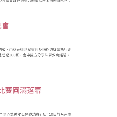
心算結合計算功能的遊戲軟件來輔助傳統教學
齡化，
總會
商總會，由林元翔副秘書長及楊程焰駐會執行委
超過300家，會中雙方分享珠算教育經驗，
學比賽圓滿落幕
全國心算數學公開邀請賽」8月19日於台南市