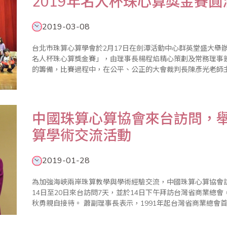
2019年名人杯珠心算獎金賽圓
2019-03-08
台北市珠算心算學會於2月17日在劍潭活動中心群英堂盛大舉辦
名人杯珠心算獎金賽」，由理事長楊程焰精心策劃及常務理事
的籌備，比賽過程中，在公平、公正的大會裁判長陳彥光老師
幕，加上眾多老師的協助與配合，使得比賽圓滿成功。 本屆比賽開創閃算PK表演賽，凡參加珠算比賽的孩
子，人人皆..
中國珠算心算協會來台訪問，舉
算學術交流活動
2019-01-28
為加強海峽兩岸珠算教學與學術經驗交流，中國珠算心算協會訪
14日至20日來台訪問7天，並於14日下午拜訪台灣省商業總
秋勇親自接待。 蕭副理事長表示，1991年起台灣省商業總會首開先河與中國珠算心算協會辦理海峽兩岸珠
算交流活動，每年一次輪流互訪，至今已舉辦25屆，透過互訪