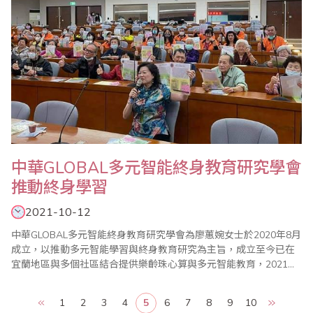
中華GLOBAL多元智能終身教育研究學會
推動終身學習
2021-10-12
中華GLOBAL多元智能終身教育研究學會為廖蕙婉女士於2020年8月
成立，以推動多元智能學習與終身教育研究為主旨，成立至今已在
宜蘭地區與多個社區結合提供樂齡珠心算與多元智能教育，2021年
廖蕙婉理事長更獲聘為宜蘭縣終身學習推展會委員，並於宜蘭縣政
府委託佛光大學辦理的高齡生活大學中擔任課程講師。 廖蕙婉老師
1
2
3
4
5
6
7
8
9
10
畢生從事珠心算教育，並於台灣省商業會總會珠心算數學委員會擔