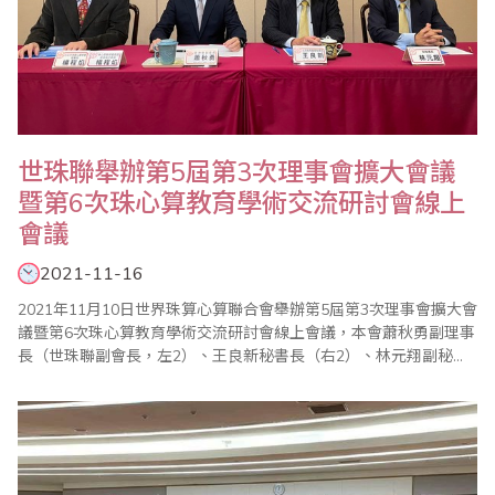
世珠聯舉辦第5屆第3次理事會擴大會議
暨第6次珠心算教育學術交流研討會線上
會議
2021-11-16
2021年11月10日世界珠算心算聯合會舉辦第5屆第3次理事會擴大會
議暨第6次珠心算教育學術交流研討會線上會議，本會蕭秋勇副理事
長（世珠聯副會長，左2）、王良新秘書長（右2）、林元翔副秘書
長（右1），以及台北市珠算心算學會理事長楊程焰（左1）等各理
事會員單位參加，由會長劉建華主持，會中除年度工作報告及2022
年工作計劃外，也分享疫情下珠心算教育的發展前景及珠算非遺的
保護與發展，並通過新會員單位的入..