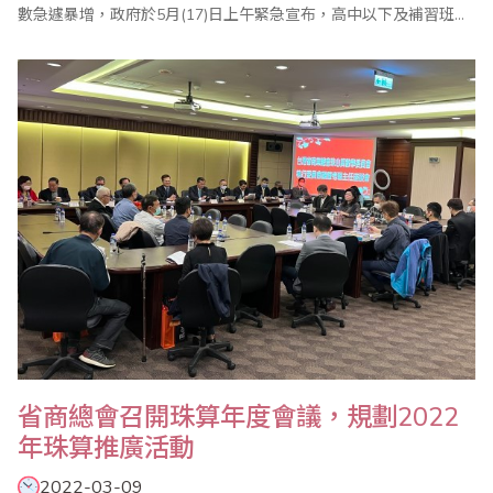
數急遽暴增，政府於5月(17)日上午緊急宣布，高中以下及補習班、
課後照顧中心等，自5月18 日面臨停課，在疫情衝擊下，屬於補習
教育的珠心算教學面臨從未有過的新挑戰。 二．停止實體課如何持
續學習 在停課宣布後，各珠算班系與珠心算老師們如何因應，突如
其來的衝擊..
省商總會召開珠算年度會議，規劃2022
年珠算推廣活動
2022-03-09