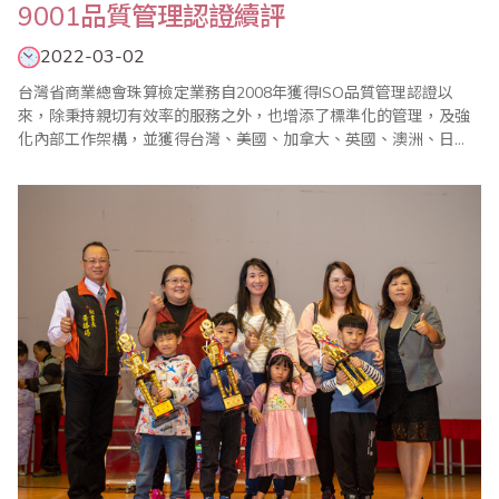
9001品質管理認證續評
2022-03-02
台灣省商業總會珠算檢定業務自2008年獲得ISO品質管理認證以
來，除秉持親切有效率的服務之外，也增添了標準化的管理，及強
化內部工作架構，並獲得台灣、美國、加拿大、英國、澳洲、日
本、新加坡、馬來西亞、印尼、印度、香港、沙烏地阿拉伯以及大
陸等地的認同並加入省商總會組織，參加珠算心算鑑定，深獲好
評。 台灣省商業總會於2022年1月5日再度通過德國ALBERK QA
TECHNIC GmbH授權認證..