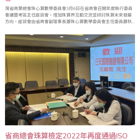
灣省商業總會珠心算數學委員會3月6日在省商會召開年度執行委員
會議暨考區主任座談會，增加珠算界互動交流並研討珠算未來發展
方向，座談會由省商會副理事長兼珠心算數學委員會主任委員蕭秋
勇親自主持。會中報告了珠心算數學委員會110年度珠算推廣工作
外，也通過111年度各項重點工作，包括1年4次的珠心算檢定
（3/20、5/15、9/18、12/18）、2次的數學評鑑（1/16、6/19）、2
次海峽兩岸珠心算通信..
省商總會珠算檢定2022年再度通過ISO