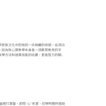
養訓練中心，負責對全疆..
華民族文化中怒放的一朵絢麗的奇葩。這項功
。因為珠心算教學本身是一項素質教育的手
教學方法和速算技能的培養，更是智力的開
作用已被教師、家長們所認可。 我于