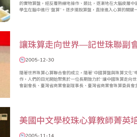
的實物算盤，經反覆熟練地操作、類比，逐漸地在大腦皮層中
學生在腦中進行“盤算”。逐步擺脫算盤，直接進入心算的關鍵
盤。快速、準確進行計算，形成珠心算所具備的兩種基本技巧，即
讓珠算走向世界—記世珠聯副
2005-12-30
隨著世界珠算心算聯合會的成立，隨著“中國算盤與珠算文化”
作，人們的目光開始聚焦於一位長期致力於“讓中國珠算走向世
會副會長、臺灣省商業會副理事長、臺灣省商業會珠算委員會
心算協會理事長——葉宗義先生。
美國中文學校珠心算教師菁英
2005-11-14