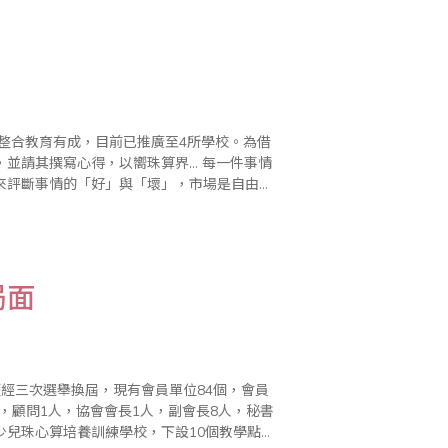
寫心得，以嚮珠算界... 每一件事情
來評斷事情的「好」與「壞」，市場是自由競
相同，只是適宜不適..
局面
歷經三次選舉換屆，現有會員單位84個，會員
2人，顧問1人，協會會長1人，副會長8人，秘書
、少兒珠心算培養訓練學校，下設10個教學點；