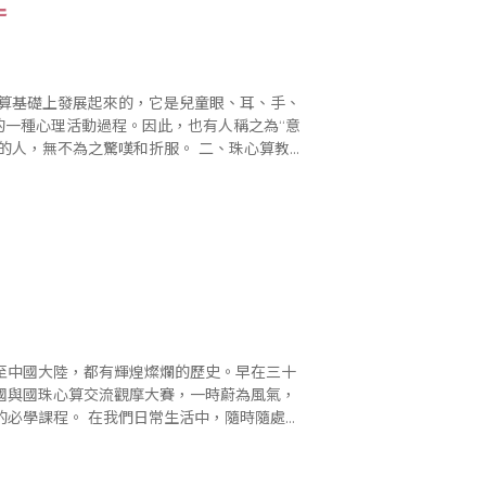
匙
的一種心理活動過程。因此，也有人稱之為“意
不為之驚嘆和折服。 二、珠心算教
至中國大陸，都有輝煌燦爛的歷史。早在三十
國與國珠心算交流觀摩大賽，一時蔚為風氣，
生活中，隨時隨處都
買賣、數學的統計等等，計算數字的工具和