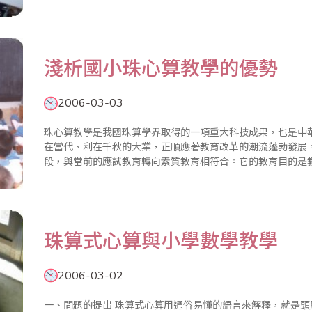
2003年12月自治區珠算協會授權組建了新疆珠算協會石河子培
淺析國小珠心算教學的優勢
2006-03-03
珠心算教學是我國珠算學界取得的一項重大科技成果，也是中
在當代、利在千秋的大業，正順應著教育改革的潮流蓬勃發展
段，與當前的應試教育轉向素質教育相符合。它的教育目的是
發，全面素質的提升，由此珠心算教學在國小開展具有優勢，它的
1997..
珠算式心算與小學數學教學
2006-03-02
一、問題的提出 珠算式心算用通俗易懂的語言來解釋，就是頭腦裡打算盤，即用“心”來算，初學時期所借助