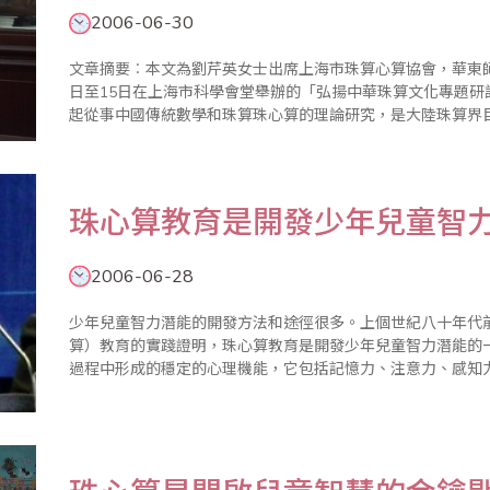
2006-06-30
文章摘要︰本文為劉芹英女士出席上海市珠算心算協會，華東師範
日至15日在上海市科學會堂舉辦的「弘揚中華珠算文化專題研討
起從事中國傳統數學和珠算珠心算的理論研究，是大陸珠算界目前唯一
學有實用性、構造性、演算法化和機械化等特點，但未嚴格按照
珠心算教育是開發少年兒童智
2006-06-28
少年兒童智力潛能的開發方法和途徑很多。上個世紀八十年代
算）教育的實踐證明，珠心算教育是開發少年兒童智力潛能的
過程中形成的穩定的心理機能，它包括記憶力、注意力、感知
素。它使人能動地認識、分析、判斷世界，從而更有效地改造
是由人的大腦承擔..