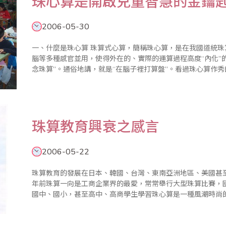
珠心算是開啟兒童智慧的金鑰
2006-05-30
一、什麼是珠心算 珠算式心算，簡稱珠心算，是在我國道統珠算基礎上發展起來的，它是兒童眼、耳、手、
腦等多種感官並用，使得外在的、實際的運算過程高度“內化”
念珠算”。通俗地講，就是“在腦子裡打算盤”。看過珠心算作秀的人，無
育的意義何在 ﹝一﹞從教育的角度看 1、啟迪..
珠算教育興衰之感言
2006-05-22
珠算教育的發展在日本、韓國、台灣、東南亞洲地區、美國甚
年前珠算一向是工商企業界的最愛，常常舉行大型珠算比賽，
國中、國小，甚至高中、高商學生學習珠心算是一種風潮時尚的必學課程。 在我們日常
會和金錢或數字發生密切的關係，譬如上街購物、秤重斤兩的
方..