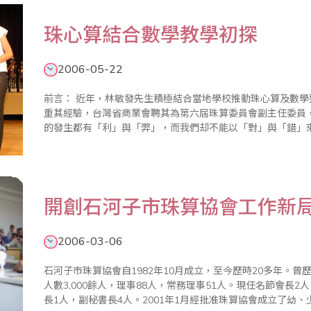
珠心算結合數學教學初探
2006-05-22
前言： 近年，林敏發先生積極結合當地學校推動珠心算及數學整合教育有成，目前已推廣至4所學校。為借
重其經驗，台灣省商業會聘其為第六屆珠算委員會副主任委員，並請其撰
的發生都有「利」與「弊」，而我們却不能以「對」與「錯」
爭的，每個人都有各自的想法和做法，畢竟每個人的需求是不盡
開創石河子市珠算協會工作新
2006-03-06
石河子市珠算協會自1982年10月成立，至今歷時20多年。曾
人數3,000餘人，理事88人，常務理事51人。現任名節會長
長1人，副秘書長4人。2001年1月經批准珠算協會成立了幼