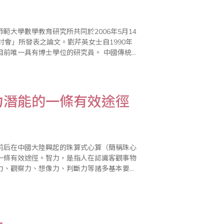
大學數學教育研究所共同於2006年5月14
會」所發表之論文。劉芹英女士自1990年
具有博士學位的研究員。 中國傳統數
公理化數學的思想方法進行..
力潛能的一條有效途徑
前后在中國大陸興起的珠算式心算（簡稱珠心
一條有效途徑。智力，是指人在認識客觀事物
力、觀察力、想像力、判斷力等諸多基本要
世界。這種運用認識，解決實際問題的功能，