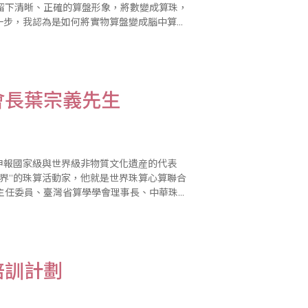
留下清晰、正確的算盤形象，將數變成算珠，
一步，我認為是如何將實物算盤變成腦中算
“數譯珠”、“珠譯數”，這兩種技巧..
會長葉宗義先生
申報國家級與世界級非物質文化遺産的代表
界”的珠算活動家，他就是世界珠算心算聯合
主任委員、臺灣省算學學會理事長、中華珠算
 岩石激起浪花美 “沒有岩石，哪能激起美麗..
培訓計劃