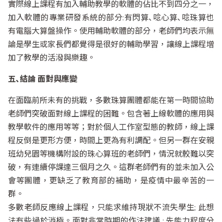
實際線上課程有加入輔助教學的軟體的佔比不到四分之一，
加入軟體的專業研發系統的部分:有閃算､唸心算､唸珠算也
有電腦大算盤操作。使用輔助軟體的部分，老師們均表示無
論是學生或家長們都覺得是很好的輔助學習，讓線上課程增
加了教學的活潑與樂趣。
五､結論 面對與應變
在面臨前所未有的挑戰，多數珠算團體都能在第一時間協助
老師們突破面對線上課程的困難。包含著上線軟體的應用與
教學軟件的應用等等；對於個人工作室型態的教師，線上課
程反倒是更形方便，時間上更為有利調配。但另一群在安親
班幼兒園等機構附設的珠心算班的老師們，情況就較難以突
破，有連續停課達三個月之久。這群老師們有的並未加入公
會等團體，更缺乏了教育部的補助，是疫情中最辛苦的一
群。
多數老師反應線上課程，只能求維持現狀不流失學生; 此想
法有些過於消極。面對非常時期的作法建議 : 先能力程度分