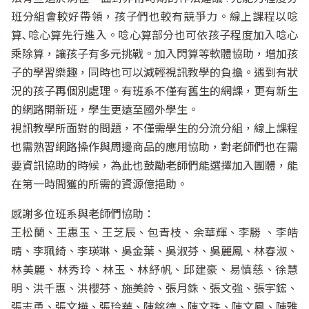
班分組會較好帶領，孩子們也較有競爭力。線上課程以唸
算､唸心算先行進入。唸心算部分也可依孩子程度加入唸心
乘除算，讓孩子有多元挑戰。加入閃算等軟體協助，增加孩
子的學習樂趣，同時也可以減輕視訊教學的負擔。遇到有狀
況的孩子再個別處理。有班系不僅有舊生的網課，更有新生
的網路開新班，學生更遠至國外學生。
視訊教學所面對的問題，不僅需學生的分流分組，線上課程
也需熟習網路操作與周邊商品的應用協助，對老師們也在需
要資訊協助的時候，為此也鼓勵老師們能選擇加入團體，能
在第一時間獲的所需的資源億挹助。
感謝多位班系與老師們協助：
王松蘭、王惠玉、王芝辰、包青枝、余華輝、李勝 、李皓
晴、李珮綺、李瑛琳、吳金葉、吳淑芬、吳麗鳳、林春淑、
林美麗、林秀玲、林玉、林紓帆、邱建豪、易慎慈、徐慧
明、洪千惠、洪櫻芬、施美鈴、張月銖、張文強、張宇鋐、
張志勇、張文樺、張玲華、陳銘德、陳文珠、陳文鳳、陳雅