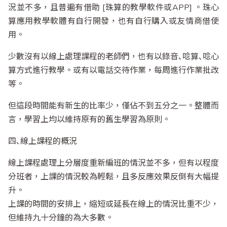
況並不多，且普遍有借助 [珠算的教學軟件或APP] 。珠心
算應用教學軟體有自行開發，也有自行購入或友情商借使
用。
少數沒有以線上處理課程的老師們，也有以錄音､唸算､唸心
算方式進行教學。或有以電話交待作業，每周進行作業批改
等。
但這段時間能有新生的比率少，僅佔不到五分之一。整體而
言，學習上均以維持原有的舊生學習為原則。
四､線上課程的概況
線上課程處理上分層度重新編班的情況並不多，但有以程度
分班者，上課的情況較為輕鬆，且多反應效果反倒有大幅提
升。
上課的時間的安排上，縮短或延長在線上的情況比重不少，
但維持九十分鐘的為大多數。