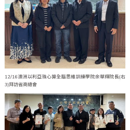
12/16澳洲以利亞珠心算全腦思維訓練學院余華輝院長(右
3)拜訪省商總會