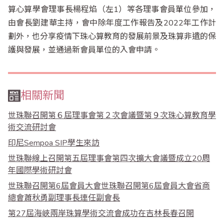
算心算學會理事長楊程焰（左1）等各理事會員單位參加，
由會長劉建華主持，會中除年度工作報告及2022年工作計
劃外，也分享疫情下珠心算教育的發展前景及珠算非遺的保
護與發展，並通過新會員單位的入會申請。
相關新聞
世珠聯召開第６屆理事會第２次會議暨第９次珠心算教育學
術交流研討會
印尼Sempoa SIP學生來訪
世珠聯線上召開第五屆理事會第四次擴大會議暨成立20周
年國際學術研討會
世珠聯召開第6屆會員大會世珠聯召開第6屆會員大會省商
總會蕭秋勇副理事長連任副會長
第27屆海峽兩岸珠算學術交流會成功在吉林長春召開