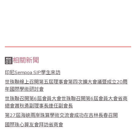
相關新聞
印尼Sempoa SIP學生來訪
世珠聯線上召開第五屆理事會第四次擴大會議暨成立20周
年國際學術研討會
世珠聯召開第6屆會員大會世珠聯召開第6屆會員大會省商
總會蕭秋勇副理事長連任副會長
第27屆海峽兩岸珠算學術交流會成功在吉林長春召開
國際珠心算友會拜訪省商會