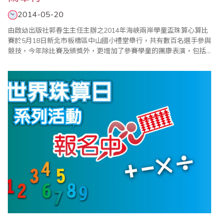
2014-05-20
由啟幼出版社郭春生主任主辦之2014年海峽兩岸學童盃珠算心算比
賽於5月18日新北市板橋區中山國小禮堂舉行，共有數百名選手參與
競技，今年除比賽及頒獎外，更增加了參賽學童的團康表演，包括
烏克麗麗、口風琴、小提琴及舞蹈表演，使整個會場熱鬧滾滾。