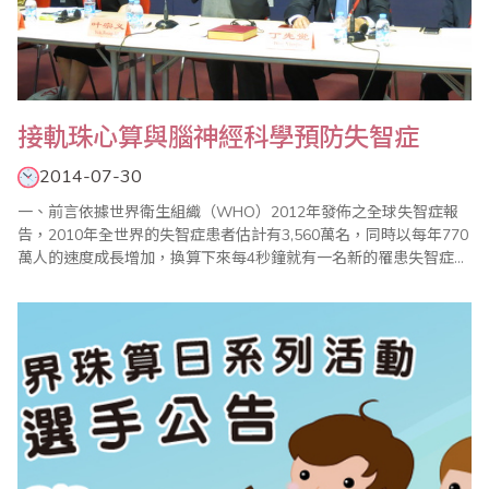
接軌珠心算與腦神經科學預防失智症
2014-07-30
一、前言依據世界衛生組織（WHO）2012年發佈之全球失智症報
告，2010年全世界的失智症患者估計有3,560萬名，同時以每年770
萬人的速度成長增加，換算下來每4秒鐘就有一名新的罹患失智症病
患，全球每年花費在失智症的相關支出高達6040億美元[1]。另外，
國際阿茲海黙症協會（ADI）也有報告指出，2005 年亞太地區的失
智症患者人口數為1,370 萬人，推估至2050 年將增加到6,460 萬..