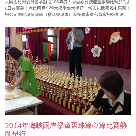
大同盃比賽委員會承辦之103年度大同盃心算技能暨數學比賽於6月
8日在嘉義市宣信國民小學大禮堂盛大舉行，當天包括嘉義市果菜市
場公司總經理陳國華（省商會理事）等多位來賓蒞臨會場鼓勵選
手。
2014年海峽兩岸學童盃珠算心算比賽熱
鬧舉行