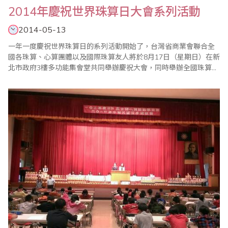
2014年慶祝世界珠算日大會系列活動
2014-05-13
一年一度慶祝世界珠算日的系列活動開始了，台灣省商業會聯合全
國各珠算、心算團體以及國際珠算友人將於8月17日（星期日）在新
北市政府3樓多功能集會堂共同舉辦慶祝大會，同時舉辦全國珠算比
賽暨國際邀請賽、全國心算比賽暨國際邀請賽、全國數學競技大賽
暨國際觀摩賽、祖孫樂活珠算趣味競賽等系列活動，歡迎踴躍報名
參加。 ＊2..