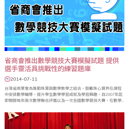
省商會推出數學競技大賽模擬試題 提供
選手靈活具挑戰性的練習題庫
2014-07-11
台灣省商業會為推動珠算與數學教學之結合，鼓勵珠心算界在課程
中安排數學輔導，提升學生數學學習成就及學習興趣，自2007年起
即開辦每年兩次數學聯合評鑑以及一次全國數學競技大賽，在數學
小組的規劃與努力下，迄今已見成效，漸次落實了學習珠心算也能
學好數學的目標。同時由於省商會的數學評鑑及競技大賽試題頗受
好評，學生及家長不斷呼籲省商會編印相關模擬試題，以提供考區
配合評鑑及比賽參加學生練習使用，在經過一段時間的..