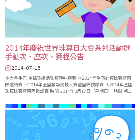
2014年慶祝世界珠算日大會系列活動選
手號次、座次、賽程公告
2014-07-18
＊大會手冊 ＊祖孫樂活珠算趣味競賽 ＊2014年全國心算比賽暨國
際邀請賽 ＊2014年全國數學競技大賽暨國際觀摩賽 ＊2014年全國
珠算比賽暨國際邀請賽 時間 2014年8月17日（星期日） 地點 新北
市政府（新北市板橋區中山路1段161號 02-29603456） 比賽會
場：6樓603大禮堂 頒獎典禮：3樓..