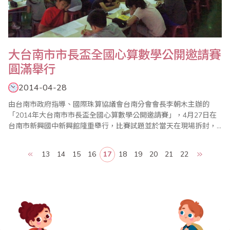
大台南市市長盃全國心算數學公開邀請賽
圓滿舉行
2014-04-28
由台南市政府指導、國際珠算協議會台南分會會長李朝木主辦的
「2014年大台南市市長盃全國心算數學公開邀請賽」，4月27日在
台南市新興國中新興館隆重舉行，比賽試題並於當天在現場拆封，
所有家長老師都很讚許此一公平、公正、公開的措施，這次比賽有
來自全國各縣市近二千人參加競技，家長可以臨場感受比賽情形，
13
14
15
16
17
18
19
20
21
22
使會場熱鬧滾滾，圓滿成功。 比賽於8時展開，分為心算、數學各
兩場比賽，比賽分為幼稚園、國小一至六年級..