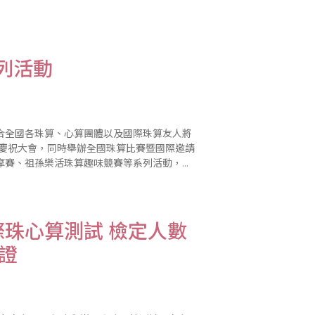
禮堂考試，因此整個會場猶如大會考，光是工
列活動
合全國各珠算、心算團體以及國際珠算友人將
辦慶祝大會，同時舉辦全國珠算比賽暨國際邀請
摩賽、祖孫樂活珠算趣味競賽等系列活動，歡
珠心算測試 檢定人數
認證