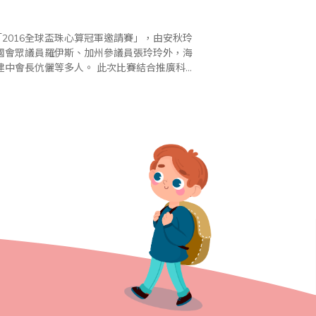
2016全球盃珠心算冠軍邀請賽」，由安秋玲
國會眾議員羅伊斯、加州參議員張玲玲外，海
人。 此次比賽結合推廣科學
」成功的將比賽帶入最高潮，並於頒獎典禮前