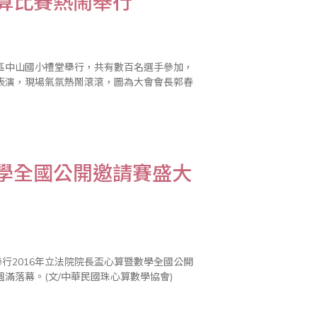
心算比賽熱鬧舉行
橋區中山國小禮堂舉行，共有數百名選手參加，
表演，現場氣氛熱鬧滾滾，圖為大會會長郭春
數學全國公開邀請賽盛大
行2016年立法院院長盃心算暨數學全國公開
滿落幕。(文/中華民國珠心算數學協會)