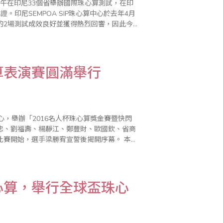
日上午在印尼33個省舉辦國際珠心算測試，在印
證。印尼SEMPOA SIP珠心算中心於去年4月
的2場測試成效良好並獲得熱烈回響，因此今
長林建中特別邀請台灣省商業..
算表演賽圓滿舉行
，舉辦「2016名人杯珠心算獎金賽暨快閃
忠、劉福壽、楊靜江、鄭豐財、歐國欽、省商
開始，選手梁勝宥宣誓後揭開序幕。 本次
是高潮迭起，由於是從珠算名人組最優前5名
心算，舉行全球盃珠心