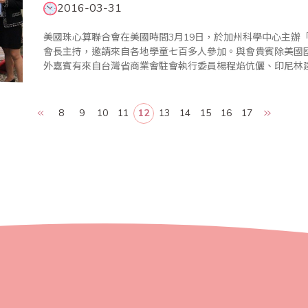
2016-03-31
美國珠心算聯合會在美國時間3月19日，於加州科學中心主辦「
會長主持，邀請來自各地學童七百多人參加。與會貴賓除美國
外嘉賓有來自台灣省商業會駐會執行委員楊程焰伉儷、印尼林建中會長伉儷等多
教育基礎理念，讓人留下深刻印象；活動中「快閃心算表演賽
進行PK賽..
8
9
10
11
12
13
14
15
16
17