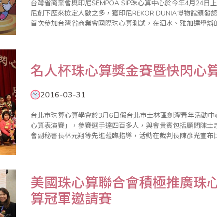
台灣省商業會與印尼SEMPOA SIP珠心算中心於今年4月24
尼創下歷來檢定人數之多，獲印尼REKOR DUNIA博物館頒發認
首次參加台灣省商業會國際珠心算測試，在泗水、雅加達舉辦
年特別擴大舉辦珠心算測試，各地報名踴躍，SEMPOA SIP會
名人杯珠心算獎金賽暨快閃心
2016-03-31
台北市珠算心算學會於3月6日假台北市士林區劍潭青年活動中心
心算表演賽」，參賽選手達四百多人，與會貴賓包括顧問陳士
會副秘書長林元翔等先進蒞臨指導，活動在裁判長陳彥光宣布比賽
主要競賽項目除珠算、心算競賽外，「珠算逐項獎金賽」，更
中選拔出來，..
美國珠心算聯合會積極推廣珠
算冠軍邀請賽