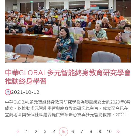
中華GLOBAL多元智能終身教育研究學會
推動終身學習
2021-10-12
中華GLOBAL多元智能終身教育研究學會為廖蕙婉女士於2020年8月
成立，以推動多元智能學習與終身教育研究為主旨，成立至今已在
宜蘭地區與多個社區結合提供樂齡珠心算與多元智能教育，2021年
廖蕙婉理事長更獲聘為宜蘭縣終身學習推展會委員，並於宜蘭縣政
府委託佛光大學辦理的高齡生活大學中擔任課程講師。 廖蕙婉老師
1
2
3
4
5
6
7
8
9
10
畢生從事珠心算教育，並於台灣省商業會總會珠心算數學委員會擔