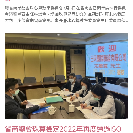
灣省商業總會珠心算數學委員會3月6日在省商會召開年度執行委員
會議暨考區主任座談會，增加珠算界互動交流並研討珠算未來發展
方向，座談會由省商會副理事長兼珠心算數學委員會主任委員蕭秋
勇親自主持。會中報告了珠心算數學委員會110年度珠算推廣工作
外，也通過111年度各項重點工作，包括1年4次的珠心算檢定
（3/20、5/15、9/18、12/18）、2次的數學評鑑（1/16、6/19）、2
次海峽兩岸珠心算通信..
省商總會珠算檢定2022年再度通過ISO