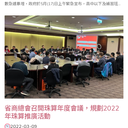
數急遽暴增，政府於5月(17)日上午緊急宣布，高中以下及補習班、
課後照顧中心等，自5月18 日面臨停課，在疫情衝擊下，屬於補習
教育的珠心算教學面臨從未有過的新挑戰。 二．停止實體課如何持
續學習 在停課宣布後，各珠算班系與珠心算老師們如何因應，突如
其來的衝擊..
省商總會召開珠算年度會議，規劃2022
年珠算推廣活動
2022-03-09