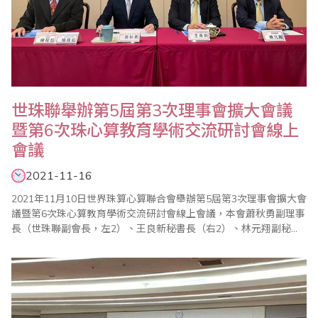
世珠聯舉辦第5屆第3次理事會擴大會議
暨第6次珠心算教育學術交流研討會線上
會議
2021-11-16
2021年11月10日世界珠算心算聯合會舉辦第5屆第3次理事會擴大會
議暨第6次珠心算教育學術交流研討會線上會議，本會蕭秋勇副理事
長（世珠聯副會長，左2）、王良新秘書長（右2）、林元翔副秘書
長（右1），以及台北市珠算心算學會理事長楊程焰（左1）等各理
事會員單位參加，由會長劉建華主持，會中除年度工作報告及2022
年工作計劃外，也分享疫情下珠心算教育的發展前景及珠算非遺的
保護與發展，並通過新會員單位的入..