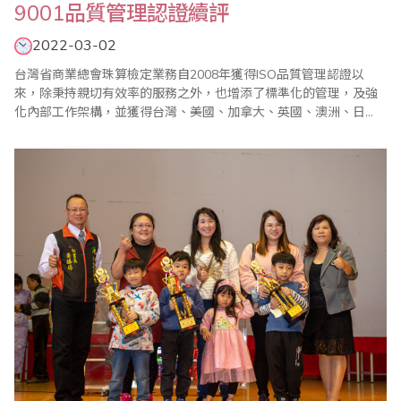
9001品質管理認證續評
2022-03-02
台灣省商業總會珠算檢定業務自2008年獲得ISO品質管理認證以
來，除秉持親切有效率的服務之外，也增添了標準化的管理，及強
化內部工作架構，並獲得台灣、美國、加拿大、英國、澳洲、日
本、新加坡、馬來西亞、印尼、印度、香港、沙烏地阿拉伯以及大
陸等地的認同並加入省商總會組織，參加珠算心算鑑定，深獲好
評。 台灣省商業總會於2022年1月5日再度通過德國ALBERK QA
TECHNIC GmbH授權認證..