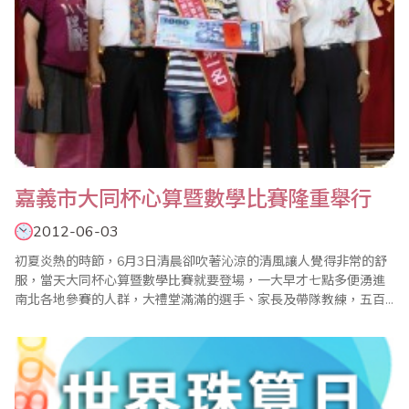
嘉義市大同杯心算暨數學比賽隆重舉行
2012-06-03
初夏炎熱的時節，6月3日清晨卻吹著沁涼的清風讓人覺得非常的舒
服，當天大同杯心算暨數學比賽就要登場，一大早才七點多便湧進
南北各地參賽的人群，大禮堂滿滿的選手、家長及帶隊教練，五百
多名的高手齊聚於一堂，非常的熱鬧和刺激。本次的比賽中，更有
十幾位學校校長及主任蒞臨指導和幫忙賽務工作，使大會更增添了
無比的光彩。大會會長、前大同高商校長、現任中華實用珠算研究
學會會長蔣鎰灃也親自一一答謝，讓人感受到一個大家庭..