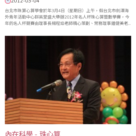
2012-03-04
台北市珠算心算學會於年3月4日（星期日）上午，假台北市劍潭海
外青年活動中心群英堂盛大舉辦2012年名人杯珠心算暨數學賽，今
年的名人杯競賽由理事長楊程焰老師精心策劃、常務理事鍾健美老
師和比賽委員會主任委員李皓晴老師負責賽前事務工作，加上眾多
老師們的協助與配合，比賽圓滿成功！本屆比賽，在珠心算部份，
和往年有些不同。為了讓更多孩子能一同體驗這場盛會，特別增設
心算組，同時保留著名人杯最大的特色--唸心算比..
內在科學 - 珠心算