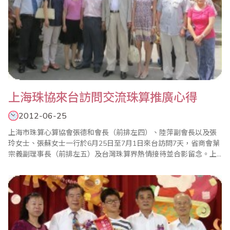
上海珠協來台訪問交流珠算推廣心得
2012-06-25
上海市珠算心算協會張德和會長（前排左四）、陸萍副會長以及張
玲女士、張蘇女士一行於6月25日至7月1日來台訪問7天，省商會葉
宗義副理事長（前排左五）及台灣珠算界熱情接待並合影留念。上
海市珠算協會在張德和會長多年來的引領下，結合當地政府教育部
門，對於珠算普及推廣、老齡弱智特殊教育等，以及對珠算與傳統
文化的歷史關係、珠算與數學的淵源脈絡均有深入的研究並獲得豐
富的成果，也在此次的交流活動中與台灣珠算界暢談..