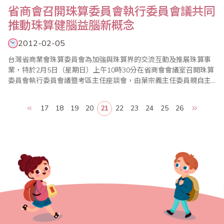
省商會召開珠算委員會執行委員會議共同
推動珠算健腦益腦新概念
2012-02-05
台灣省商業會珠算委員會為加強與珠算界的交流互動及推展珠算事
業，特於2月5日（星期日）上午10時30分在省商會會議室召開珠算
委員會執行委員會議暨考區主任座談會，由葉宗義主任委員親自主
持，並邀請到前教育部次長李建興、嘉義市副市長李錫津、珠算委
員會名譽主任委員、副主任委員、執行顧問、執行委員及珠算心算
17
18
19
20
21
22
23
24
25
26
聯合測試考區主任共同參與。 會中除報告珠算委員會100年度各項
珠算推廣工作外，也通過101年度各項..