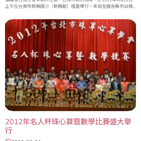
上午在台南市新興國小（新興館）隆重舉行，來自全國各縣市幼稚
園及國中小約1700人參賽，心算項目特別增加至國中組，使得會場
更熱鬧滾滾。 台南直轄市市長盃全國心算、數學比賽最大特色是，
參賽選手全部集中在大禮堂考試，家長可以臨場感受孩子的賽況；
裁判長用威嚴又宏亮的聲音一聲令下，..
2012年名人杯珠心算暨數學比賽盛大舉
行