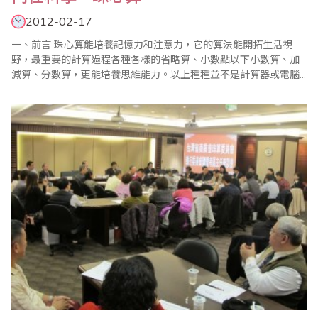
2012-02-17
一、前言 珠心算能培養記憶力和注意力，它的算法能開拓生活視
野，最重要的計算過程各種各樣的省略算、小數點以下小數算、加
減算、分數算，更能培養思維能力。以上種種並不是計算器或電腦
所能取代，因為計算器只有算的結果，不知道算的過程。 人一出生
能得到知識是從數字開始，老年失智也是從缺乏數字感覺開始，數
字是人生的命脈，是生命、生活、生存的原動力，它在形成的過程
中所累積起來的科學產..