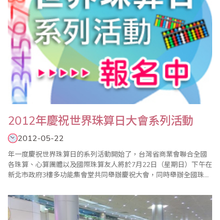
2012年慶祝世界珠算日大會系列活動
2012-05-22
年一度慶祝世界珠算日的系列活動開始了，台灣省商業會聯合全國
各珠算、心算團體以及國際珠算友人將於7月22日（星期日）下午在
新北市政府3樓多功能集會堂共同舉辦慶祝大會，同時舉辦全國珠算
比賽暨國際珠算邀請賽、全國心算比賽暨國際心算邀請賽、全國數
學競技大賽、大會特刊徵文等系列活動。 現今珠心算的學習不只是
開啟兒童智力，對年長者也有健腦、教育、樂活的功能，希望各界
能多提供高齡學習或珠算..