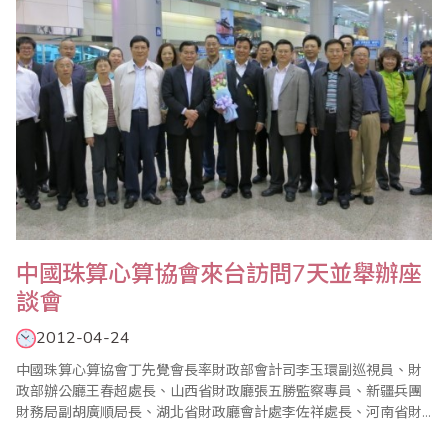
中國珠算心算協會來台訪問7天並舉辦座
談會
2012-04-24
中國珠算心算協會丁先覺會長率財政部會計司李玉環副巡視員、財
政部辦公廳王春超處長、山西省財政廳張五勝監察專員、新疆兵團
財務局副胡廣順局長、湖北省財政廳會計處李佐祥處長、河南省財
政科學研究所張延安副所長、雲南省財政廳政策研究處董兆平副處