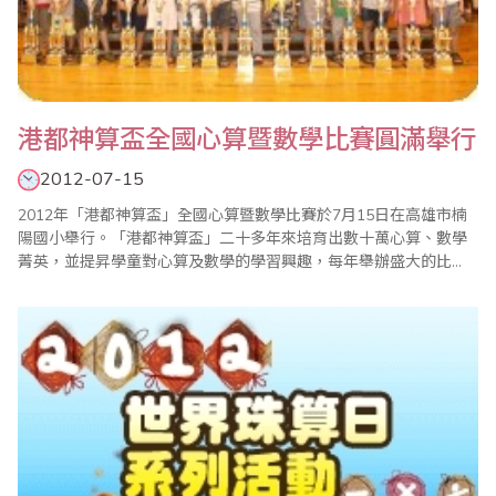
港都神算盃全國心算暨數學比賽圓滿舉行
2012-07-15
2012年「港都神算盃」全國心算暨數學比賽於7月15日在高雄市楠
陽國小舉行。「港都神算盃」二十多年來培育出數十萬心算、數學
菁英，並提昇學童對心算及數學的學習興趣，每年舉辦盛大的比
賽，都受到家長及教育界的好評。 此次比賽分為心算組和數學組兩
個項目，共計900多名選手參賽。10點陸續公佈成績，分為幼稚
園、一年級到六年級等組，一切作業迅速、公開、公平、公正，名
列前茅的小選手除獎金外更獲頒高大精緻獎..