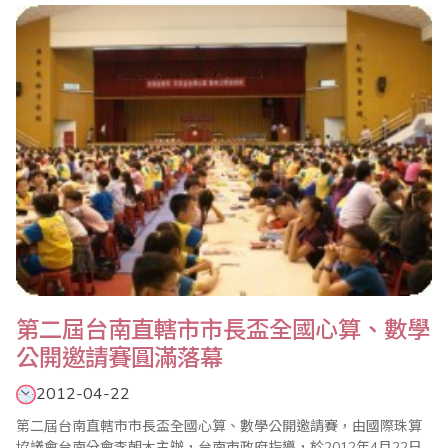
長、廣東省財政廳會計處陳勝文副處長、陝西省西安市財政局科教
文處孫華處長、安徽省馬鞍山財政局何桂芳總會計師、四川省德陽
市財政局袁先立副局長、福建省廈門市行政事業資產管理中..
第二屆台南直轄市市長盃全國心算、數學
公開邀請賽圓滿落幕
2012-04-22
第二屆台南直轄市市長盃全國心算、數學公開邀請賽，由國際珠算
協議會台南分會李朝木主辦，台南市政府指導，於2012年4月22日