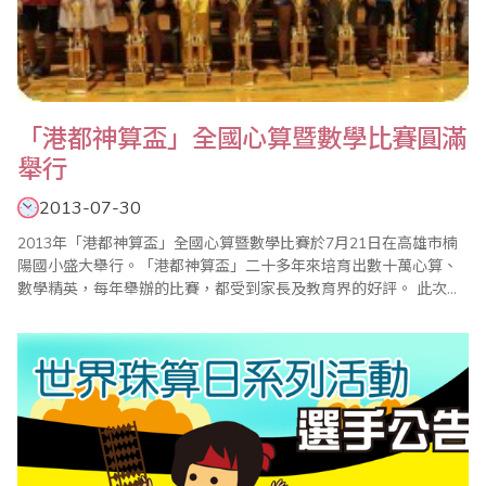
「港都神算盃」全國心算暨數學比賽圓滿
舉行
2013-07-30
2013年「港都神算盃」全國心算暨數學比賽於7月21日在高雄市楠
陽國小盛大舉行。「港都神算盃」二十多年來培育出數十萬心算、
數學精英，每年舉辦的比賽，都受到家長及教育界的好評。 此次比
賽分為心算組和數學組2個項目，共計900多名選手參賽。上午8點
準時進行心算比賽，8點50分數學比賽。10點成績陸續公佈，分為
幼稚園、一年級到六年級等組，主辦單位每年均以獎學金鼓勵前三
名得獎選手，名列前茅的小選手除..