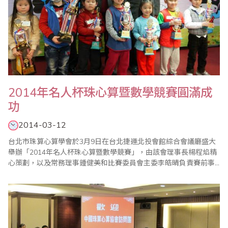
2014年名人杯珠心算暨數學競賽圓滿成
功
2014-03-12
台北市珠算心算學會於3月9日在台北捷運北投會館綜合會議廳盛大
舉辦「2014年名人杯珠心算暨數學競賽」，由該會理事長楊程焰精
心策劃，以及常務理事鍾健美和比賽委員會主委李皓晴負責賽前事
務的籌備，加上眾多老師的協助與配合，使得比賽圓滿成功；本次
比賽也運用QRcode結合FB粉絲專頁，線上即時傳遞比賽訊息，有
效擴大傳播的廣度及速度。 比賽除了有緊張刺激的【唸..