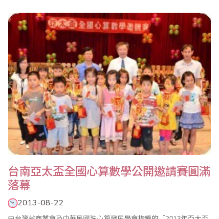
時也特別邀請了包括省商會葉宗義副理事長等4位超過70歲長者現場
進行神算金頭腦表演，嘉義市長黃敏惠、副市長李錫津、議長蔡貴
絲等長官也蒞臨現場，為在場的不老選手加油打氣。 黃市長表示，
嘉義市是全國第一個推動高齡友善..
台南亞太盃全國心算數學公開邀請賽圓滿
落幕
2013-08-22
由台灣省商業會及中華民國珠心算發展學會指導的「2013年亞太盃