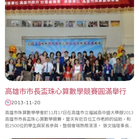
的回憶。 ..
高雄市市長盃珠心算數學競賽圓滿舉行
2013-11-20
高雄市珠算數學學會於11月17日在高雄市立福誠高中盛大舉辦2013
高雄市市長盃珠心算數學競賽，當天有近百位工作老師的協助，和
近2500位的學生與家長參與，整個會場熱鬧滾滾。 張文強理事長非
常感謝關心教育的高雄市副市長陳啟昱、教育局長鄭新輝等長官及
貴賓蒞臨指導，尤其副市長還目睹學生競賽過程，全體來賓都相當