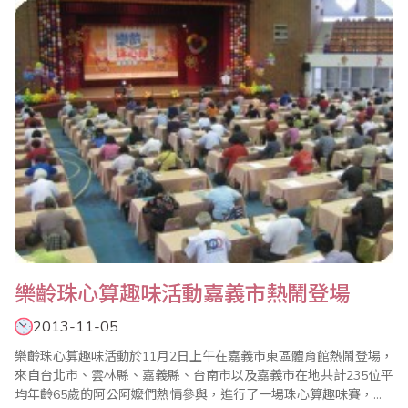
肯定孩子與家長和老師。副市長在致詞中表示，今天特別提早10分
鐘到場，觀看學生心算比賽，覺得..
樂齡珠心算趣味活動嘉義市熱鬧登場
2013-11-05
樂齡珠心算趣味活動於11月2日上午在嘉義市東區體育館熱鬧登場，
來自台北市、雲林縣、嘉義縣、台南市以及嘉義市在地共計235位平
均年齡65歲的阿公阿嬤們熱情參與，進行了一場珠心算趣味賽，同