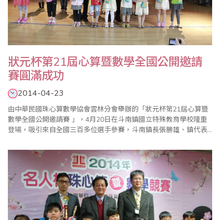
狀元杯第21屆心算暨數學全國公開邀請
賽圓滿成功
2014-04-23
由中華民國珠心算數學協會雲林分會舉辦的「狀元杯第21屆心算暨
數學全國公開邀請賽 」，4月20日在斗南鎮國立特殊教育學校隆重
登場，吸引來自全國三百多位選手參賽，斗南鎮長張勝雄、鎮代表
會主席黃張寶蓮、雲林縣議長蘇金煌、縣議員王秋足均致贈花圈，
使大會增色不少。 比賽在大會會長吳啟弘的口令下揭開序幕，參賽
小選手個個具備神機妙算的絕活，令人瞠目結舌，比賽結果在上午
十時出爐，最小選手是5歲的吳冠辰，成績..