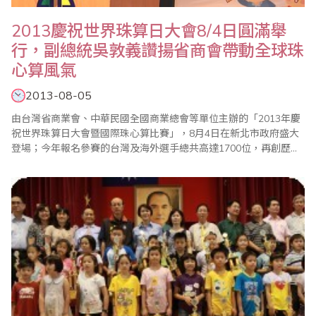
2013慶祝世界珠算日大會8/4日圓滿舉
行，副總統吳敦義讚揚省商會帶動全球珠
心算風氣
2013-08-05
由台灣省商業會、中華民國全國商業總會等單位主辦的「2013年慶
祝世界珠算日大會暨國際珠心算比賽」，8月4日在新北市政府盛大
登場；今年報名參賽的台灣及海外選手總共高達1700位，再創歷年
新高，加上全國珠算界代表、家長，以及13個海外代表團，參與人
數 前全球已經普遍電腦化，但是珠心算開發人腦機智、靈活、提升
記憶力等功能，仍然非常重要；而全球學習珠心算的風氣越來越
盛，這..