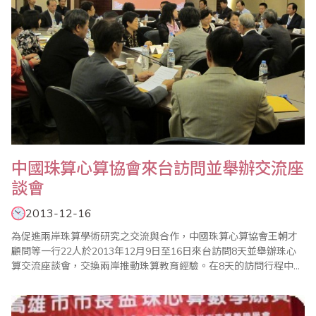
中國珠算心算協會來台訪問並舉辦交流座
談會
2013-12-16
為促進兩岸珠算學術研究之交流與合作，中國珠算心算協會王朝才
顧問等一行22人於2013年12月9日至16日來台訪問8天並舉辦珠心
算交流座談會，交換兩岸推動珠算教育經驗。在8天的訪問行程中，
中珠協除拜訪台灣省商業會及台北市珠算心算學會等珠心算團體及
單位外，也遊覽台灣北、中、南部等重點城市及景點，訪問團一行
對台灣的寶島風情、好山好水，以及朋友們的好客熱情都留下難忘