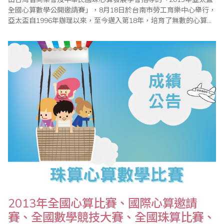
全國心算數學公開邀請賽」，8月18日於台南市勞工育樂中心舉行，
亞太盃自1996年辦理以來，至今邁入第18年，培育了無數的心算數
學良才，辦理的宗旨一貫秉持公平、公正、公開原則，讓參加小朋
友藉由比賽體會「一分耕耘、一分收穫」的學習道理。整個比賽依
據大會程序表進行，加上細心的評分統計，最後圓滿結束。 今年亞
太盃賽事總計邀請北、中、南計六..
2013年全國心算比賽、國際心算邀請
賽、全國數學競技大賽、全國珠算比賽、