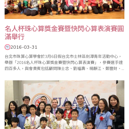
名人杯珠心算獎金賽暨快閃心算表演賽圓
滿舉行
2016-03-31
台北市珠算心算學會於3月6日假台北市士林區劍潭青年活動中心，
舉辦「2016名人杯珠心算獎金賽暨快閃心算表演賽」，參賽選手達
四百多人，與會貴賓包括顧問陳士忠、劉福壽、楊靜江、鄭豐財、
歐國欽、省商會副秘書長林元翔等先進蒞臨指導，活動在裁判長陳
彥光宣布比賽開始，選手梁勝宥宣誓後揭開序幕。 本次主要競賽項
目除珠算、心算競賽外，「珠算逐項獎金賽」，更是高潮迭起，由
於是從珠算名人組最優前5名中選拔出來，..