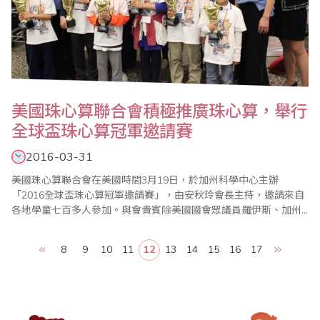
美國珠心算聯合會積極推廣珠心算，舉行
全球盃珠心算冠軍邀請賽
2016-03-31
美國珠心算聯合會在美國時間3月19日，於加州科學中心主辦
「2016全球盃珠心算冠軍邀請賽」，由安秋玲會長主持，邀請來自
各地學童七百多人參加。與會貴賓除美國國會眾議員羅伊斯、加州
參議員張玲玲外，海外嘉賓有來自台灣省商業會駐會執行委員楊程
焰伉儷、印尼林建中會長伉儷等多人。 此次比賽結合推廣科學教育
8
9
10
11
12
13
14
15
16
17
基礎理念，讓人留下深刻印象；活動中「快閃心算表演賽」成功的
將比賽帶入最高潮，並於頒獎典禮前進行PK賽..