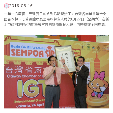
2016-05-16
一年一度慶祝世界珠算日的系列活動開始了，台灣省商業會聯合全
國各珠算、心算團體以及國際珠算友人將於8月27日（星期六）在新
北市政府3樓多功能集會堂共同舉辦慶祝大會，同時舉辦全國珠算比
賽暨國際邀請賽、全國心算比賽暨國際邀請賽、全國數學競技大賽
暨國際觀摩賽、祖孫樂活珠算趣味競賽等系列活動，歡迎踴躍報名
參加。 ＊20..