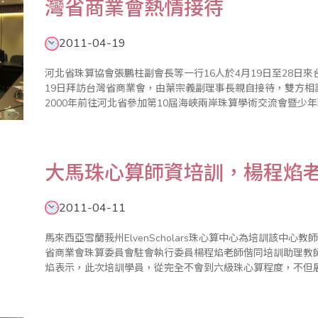
灣省商業會熱情接待
2011-04-19
河北省珠算協會張鵬柱副會長等一行16人於4月19日至28日
19日拜訪台灣省商業會，由葉宗義副理事長親自接待，雙方相談甚歡。 葉宗義在致詞中表
2000年前往河北省參加第10屆海峽兩岸珠算學術交流會暨少
開密切的交流互訪，至今已有10年，見到各位就像見到老朋友一
大馬珠心算師資培訓，楊程焰
2011-04-11
馬來西亞雪蘭莪州ElvenScholars珠心算中心為培訓該中心教
省商業會珠算委員會駐會執行委員楊程焰老師偕同培訓助理教
焰表示，此次培訓學員，從完全不會到六級珠心算程度，不但
的一面，從該中心負責的Datin女士親自全程參與學習，更凸