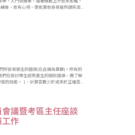
教學，入門很簡單，隨著級數上升愈來愈難，
熟練後，愈有心得，便愈算愈容易是所謂先苦
臨，當學生做還原動..
我們在檢討學生經常產生的個別錯誤，應了解
數少於或多於正確答
的答數誤差。比如說..
員會議暨考區主任座談
廣工作