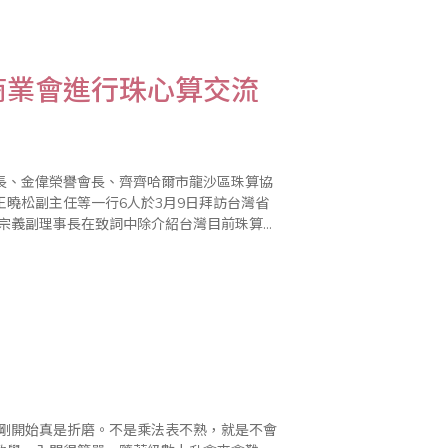
上以比賽領導教學的觀念，台北市珠算心算學
商業會進行珠心算交流
長、金偉榮譽會長、齊齊哈爾市龍沙區珠算協
曉松副主任等一行6人於3月9日拜訪台灣省
是減緩高齡人口失智、增強腦力的最佳學習工