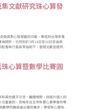
蒐集文獻研究珠心算發
心算的歷史與其對心智發展的功能，專程到台灣來蒐
詢問外，也特別於3月14日至16日至省商
焰駐會執行委員等協助下，查閱文獻並提供相
得歷史和社會學博士，目前在新加坡大學亞洲
盃珠心算暨數學比賽圓
多和其他選手交流，擴闊視野，除提升個人的
十分重要的。而每年台北市珠算心算學會所舉