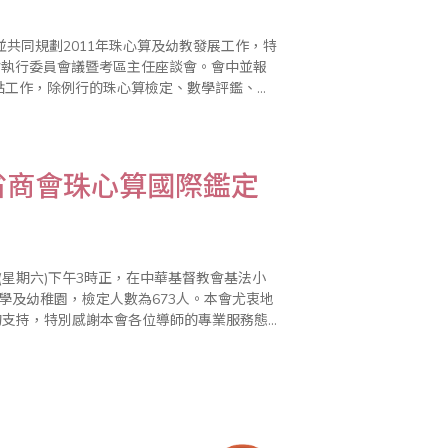
共同規劃2011年珠心算及幼教發展工作，特
員會執行委員會議暨考區主任座談會。會中並報
重點工作，除例行的珠心算檢定、數學評鑑、海
1年全國珠算界慶祝世界珠算日大會，並舉辦全
省商會珠心算國際鑑定
日(星期六)下午3時正，在中華基督教會基法小
小學及幼稚園，檢定人數為673人。本會尤衷地
的支持，特別感謝本會各位導師的專業服務態
來看兒童無形的潛能發展，認證系統的確是衡