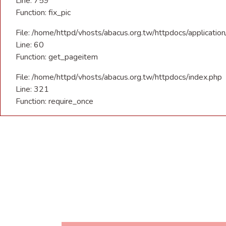
Line: 759
Function: fix_pic
File: /home/httpd/vhosts/abacus.org.tw/httpdocs/applicatio
Line: 60
Function: get_pageitem
File: /home/httpd/vhosts/abacus.org.tw/httpdocs/index.php
Line: 321
Function: require_once