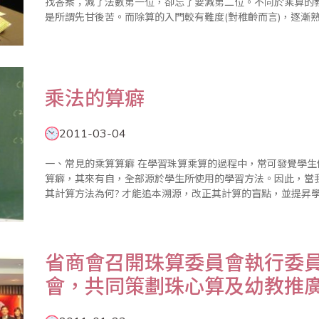
找答案；減了法數第一位，卻忘了要減第二位。不同於乘算的
是所謂先甘後苦。而除算的入門較有難度(對稚齡而言)，逐漸
後甘。 (1) 置假商過大或過小。過大機率幾乎每個題目都會面
乘法的算癖
2011-03-04
一、常見的乘算算癖 在學習珠算乘算的過程中，常可發覺學生們所容易發生的錯誤(在此稱為算癖)。所有的
算癖，其來有自，全部源於學生所使用的學習方法。因此，當
其計算方法為何? 才能追本溯源，改正其計算的盲點，並提昇學習的效能。 1、計算答
數，且誤差數字較多位。此類算癖並非由於加減算的算癖而產生
省商會召開珠算委員會執行委
會，共同策劃珠心算及幼教推