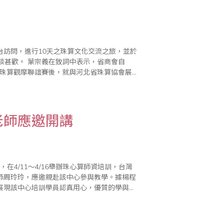
來台訪問，進行10天之珠算文化交流之旅，並於
示，省商會自
年珠算觀摩聯誼賽後，就與河北省珠算協會展
樣親切。他也介紹了台灣目前珠算..
老師應邀開講
師，在4/11～4/16舉辦珠心算師資培訓，台灣
師周玲玲，應邀親赴該中心參與教學。據楊程
展現該中心培訓學員認真用心，優質的學與教
顯該中心辦好珠心算教育的企圖心。我們欣喜..