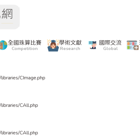
bytes before marker
全國珠算比賽
學術文獻
國際交流
Competition
Research
Global
/libraries/CImage.php
libraries/CAll.php
libraries/CAll.php