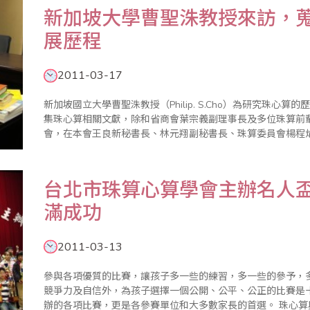
新加坡大學曹聖洙教授來訪，
展歷程
2011-03-17
新加坡國立大學曹聖洙教授（Philip. S.Cho）為研究珠
集珠心算相關文獻，除和省商會葉宗義副理事長及多位珠算前輩
會，在本會王良新秘書長、林元翔副秘書長、珠算委員會楊程
關資料。曹教授畢業於美國麻省理工學院，在賓州州立大學取
研究中心..
台北市珠算心算學會主辦名人
滿成功
2011-03-13
參與各項優質的比賽，讓孩子多一些的練習，多一些的參予，
競爭力及自信外，為孩子選擇一個公開、公平、公正的比賽是
辦的各項比賽，更是各參賽單位和大多數家長的首選。 珠心算與數學的聯結是必要的需求，學習珠心算除增