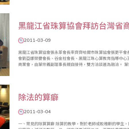
強計算能力外，更能應用於數學的學習，增強數學的智能，加
會於近年來的歷屆..
黑龍江省珠算協會拜訪台灣省
2011-03-09
黑龍江省珠算協會張永革會長率齊齊哈爾市珠算協會張更平會
會劉亞娜榮譽會長、谷金柱會長、黑龍江珠心算教育指導中心王
商業會，由葉宗義副理事長親自接待，雙方洽談甚為融洽。 葉宗義副理事長在致詞中除介紹台灣目前珠算發
展現況外，也強調學習珠心算有啟迪兒童智慧的功能，珠算也
具..
除法的算癖
2011-03-04
一、常見的除算算癖 除算的教學，對於老師或較稚齡的學生，剛開始真是折磨。不是乘法表不熟，就是不會