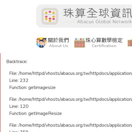
A PHP Error was encountered
Severity: Warning
Message: getimagesize(): Corrupt JPEG data: 68 extraneous 
Filename: libraries/CImage.php
關於我們
珠心算數學檢定
About Us
Certification
Line Number: 232
Backtrace:
File: /home/httpd/vhosts/abacus.org.tw/httpdocs/application
Line: 232
Function: getimagesize
File: /home/httpd/vhosts/abacus.org.tw/httpdocs/application/
Line: 120
Function: getImageResize
File: /home/httpd/vhosts/abacus.org.tw/httpdocs/application/