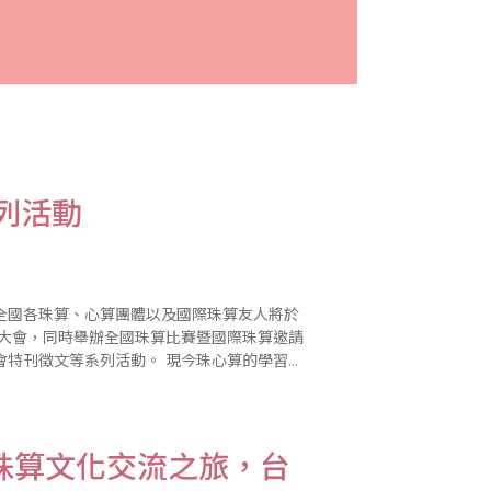
列活動
全國各珠算、心算團體以及國際珠算友人將於
祝大會，同時舉辦全國珠算比賽暨國際珠算邀請
列活動。 現今珠心算的學習不
主辦單位將持續辦理2010年..
珠算文化交流之旅，台