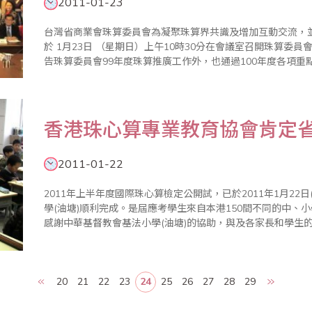
2011-01-23
台灣省商業會珠算委員會為凝聚珠算界共識及增加互動交流，並
於 1月23日 （星期日）上午10時30分在會議室召開珠算委
告珠算委員會99年度珠算推廣工作外，也通過100年度各項
峽兩岸珠心算通信比賽外，同時為慶祝民國百年盛大舉辦201
國珠..
香港珠心算專業教育協會肯定
2011-01-22
2011年上半年度國際珠心算檢定公開試，已於2011年1月22
學(油塘)順利完成。是屆應考學生來自本港150間不同的中、
感謝中華基督教會基法小學(油塘)的協助，與及各家長和學生
度和精神，至令考試流程得以順利圓滿地進行。以有形的成績
量..
20
21
22
23
24
25
26
27
28
29