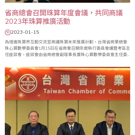
省商總會召開珠算年度會議，共同商議
2023年珠算推廣活動
2023-01-15
為增進珠算界互動交流並商議珠算未來推廣計劃，台灣省商業總會
珠心算數學委員會1月15日在省商會召開年度執行委員會議暨考區主
任座談會，座談會由省商總會副理事長兼珠心算數學委員會主任委
員蕭秋勇親自主持。 蕭副理事長致詞中表示，因為有各位老師們對
省商總會的大力支持與協助，才能讓省商總會的珠算推廣工作穩定
發展，也隨著疫情好轉逐漸恢復，去年8月也順利舉辦慶祝世界珠算
日大會，同時邀請到國外專家學者線上分享..