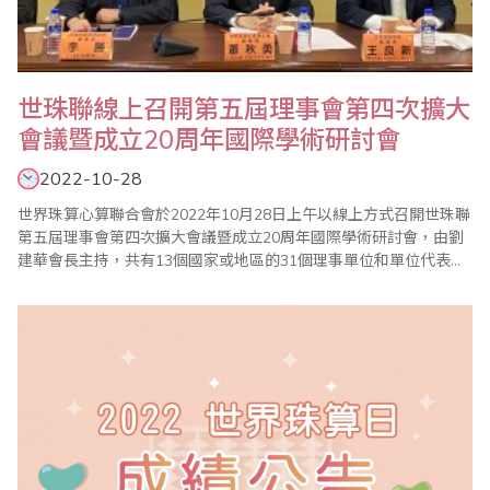
世珠聯線上召開第五屆理事會第四次擴大
會議暨成立20周年國際學術研討會
2022-10-28
世界珠算心算聯合會於2022年10月28日上午以線上方式召開世珠聯
第五屆理事會第四次擴大會議暨成立20周年國際學術研討會，由劉
建華會長主持，共有13個國家或地區的31個理事單位和單位代表共
64人參加，省商會副理事長同時也是世珠聯副會長蕭秋勇、省商會
秘書長王良新、副秘書長林元翔、台灣珠算教育協會理事長李勝以
及台北市珠算心算學會理事長楊程焰等人出席線上會議。 劉建華會
長在致詞中表示要開拓創新，將..