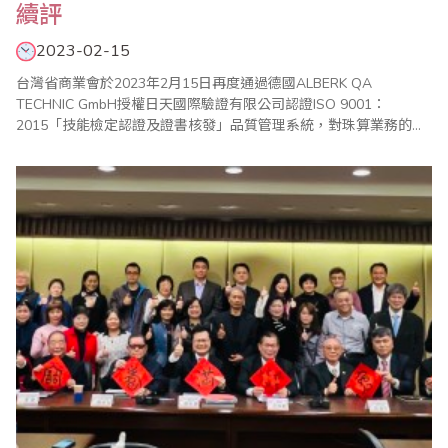
續評
2023-02-15
台灣省商業會於2023年2月15日再度通過德國ALBERK QA
TECHNIC GmbH授權日天國際驗證有限公司認證ISO 9001：
2015「技能檢定認證及證書核發」品質管理系統，對珠算業務的服
務品質及專業態度給予肯定及認可。 自2008年以來，台灣省商業會
珠算檢定業務獲得ISO品質管理認證，除秉持親切有效率的服務之
外，也強化內部工作架構，陸續獲得台灣、美國、加拿大、英國、
澳洲、日本、新..