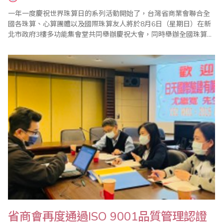
一年一度慶祝世界珠算日的系列活動開始了，台灣省商業會聯合全
國各珠算、心算團體以及國際珠算友人將於8月6日（星期日）在新
北市政府3樓多功能集會堂共同舉辦慶祝大會，同時舉辦全國珠算比
賽暨國際邀請賽、全國心算比賽暨國際邀請賽、全國數學競技大賽
暨國際觀摩賽等系列活動，歡迎踴躍報名參加。 ＊2023年全國珠算
比賽暨國際邀請賽 ＊2023年全國心算比賽暨國際邀請賽 ＊2023年
全國數學競技..
省商會再度通過ISO 9001品質管理認證