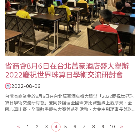
省商會8月6日在台北萬豪酒店盛大舉辦
2022慶祝世界珠算日學術交流研討會
2022-08-06
台灣省商業會於8月6日在台北萬豪酒店盛大舉辦「2022慶祝世界珠
算日學術交流研討會」並同步辦理全國珠算比賽暨線上觀摩賽、全
國心算比賽、全國數學競技大賽等系列活動，大會由副理事長兼珠
心算數學委員會主任委員、世界珠算心算聯合會副會長蕭秋勇主
持，一系列的活動有來自海內外十餘個地區的友會線上共同參與，
1
2
3
4
5
6
7
8
9
10
並在youtube上全程直播，成為今年的一大亮點。 參與今年大會的
貴賓包括經濟部商業司莊文玲..