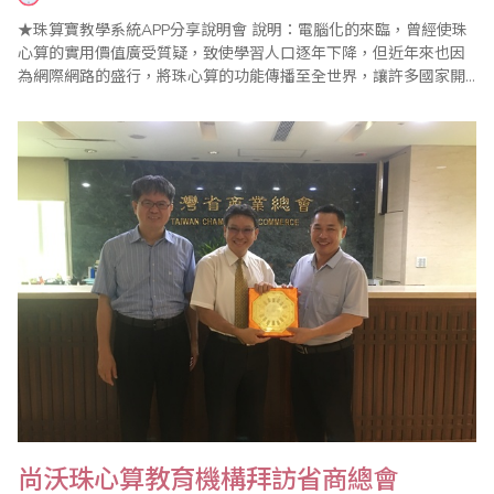
★珠算寶教學系統APP分享說明會 說明：電腦化的來臨，曾經使珠
心算的實用價值廣受質疑，致使學習人口逐年下降，但近年來也因
為網際網路的盛行，將珠心算的功能傳播至全世界，讓許多國家開
始認識及開拓遠景弘大的珠心算教育市場。目前世界趨勢已有專家
學者研發珠心算結合計算功能的遊戲軟件來輔助傳統教學模式，無
論對老師、學生及整個大環境而言，這都是很好的發展。 當前教學
型態已趨小班、混班且幼齡化，老師的..
尚沃珠心算教育機構拜訪省商總會