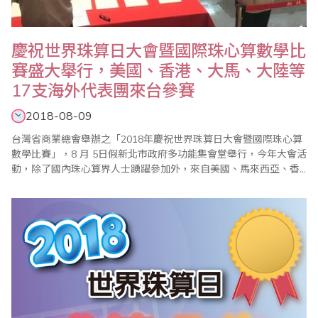
慶祝世界珠算日大會暨國際珠心算數學比
賽盛大舉行，美國、香港、大馬、大陸等
17支海外代表團來台參賽
2018-08-09
台灣省商業總會舉辦之「2018年慶祝世界珠算日大會暨國際珠心算
數學比賽」，8 月 5日假新北市政府多功能集會堂舉行，今年大會活
動，除了國內珠心算界人士踴躍參加外，來自美國、馬來西亞、香
港及中國大陸等海外代表團共達17支，全部參賽選手高達1200名以
上，並首度由新任大會會長、省商總會副理事長兼珠心算數學委員
會主任委員、世界珠算心算聯合會副會長蕭秋勇主持，都受到國內
外相關同業熱烈歡迎。 (大會..