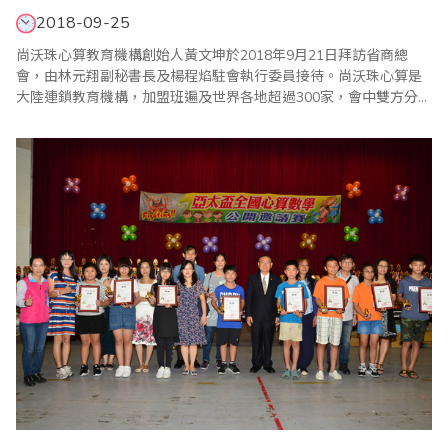
2018-09-25
尚沃珠心算教育機構創始人黃文坤於2018年9月21日拜訪省商總
會，由林元翔副秘書長及楊程焰駐會執行委員接待。尚沃珠心算是
大陸連鎖教育機構，加盟班遍及世界各地超過300家，會中雙方分享
珠算教育經驗，也允諾未來維持友好關係，共同將珠算發揚光大。