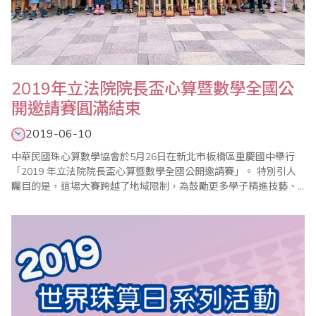
2019年立法院院長盃心算暨數學全國公
開邀請賽圓滿結束
2019-06-10
中華民國珠心算數學協會於5月26日在新北市板橋區重慶國中舉行
「2019 年立法院院長盃心算暨數學全國公開邀請賽」。 特別引人
矚目的是，這場大賽跨越了地域限制，為鼓勵更多學子精進技藝、
磨練膽識，中華民國珠心算數學協會特意擇定台北、高雄兩大城市
同步舉辦，號召全台各地一共參千多位選手齊聚切磋，各路人馬來
勢洶洶，高手雲集，聲勢浩大，可謂別開生面！ 世界各國不約而同
均有實證研究指出，珠心算可有效..