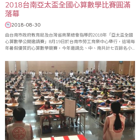
2018台南亞太盃全國心算數學比賽圓滿
落幕
2018-08-30
由台南市政府教育局及台灣省商業總會指導的2018年「亞太盃全國
心算數學公開邀請賽」8月19日於台南市勞工育樂中心舉行，這場每
年暑假優質的心算數學競賽，今年邀請北、中、南共計七百餘名小
選手同場競技，亞太盃一貫秉持公平、公正、公開的原則辦理，獎
勵好、獎品豐富、獎盃高大精緻外，第一名更加發獎學金，另為獎
勵應屆畢業生，特別設立「亞太模範獎」鼓勵優秀選手，且各組榮
獲前十名選手特別頒發台南市教育局長獎狀, 整..