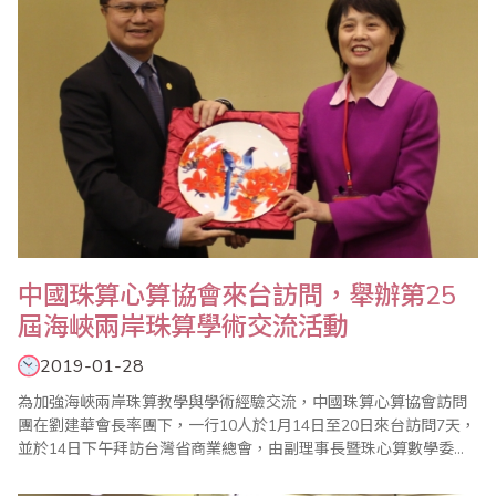
中國珠算心算協會來台訪問，舉辦第25
屆海峽兩岸珠算學術交流活動
2019-01-28
為加強海峽兩岸珠算教學與學術經驗交流，中國珠算心算協會訪問
團在劉建華會長率團下，一行10人於1月14日至20日來台訪問7天，
並於14日下午拜訪台灣省商業總會，由副理事長暨珠心算數學委員
會主任委員蕭秋勇親自接待。 蕭副理事長表示，1991年起台灣省商
業總會首開先河與中國珠算心算協會辦理海峽兩岸珠算交流活動，