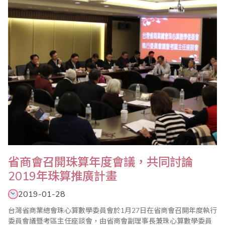
每年一次輪流互訪，至今已舉辦25屆，透過互訪觀摩兩岸珠算教育
發展情況，獲益良多..
​省商會召開珠算年度會議，共同討論
2019年珠算推廣計畫
2019-01-28
台灣省商業總會珠心算數學委員會於1月27日在省商會召開年度執行
委員會議暨考區主任座談會，由省商會副理事長兼珠心算數學委員