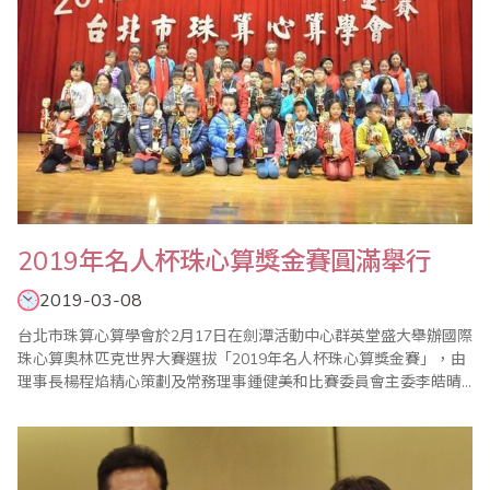
2019年名人杯珠心算獎金賽圓滿舉行
2019-03-08
台北市珠算心算學會於2月17日在劍潭活動中心群英堂盛大舉辦國際
珠心算奧林匹克世界大賽選拔「2019年名人杯珠心算獎金賽」，由
理事長楊程焰精心策劃及常務理事鍾健美和比賽委員會主委李皓晴
負責賽前事務的籌備，比賽過程中，在公平、公正的大會裁判長陳
彥光老師主持下，比賽在選手胡永璇帶領宣誓下揭開序幕，加上眾
多老師的協助與配合，使得比賽圓滿成功。 本屆比賽開創閃算PK表
演賽，凡參加珠算比賽的孩子，人人皆..