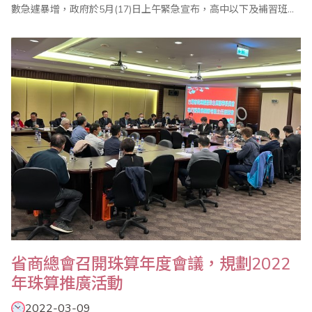
數急遽暴增，政府於5月(17)日上午緊急宣布，高中以下及補習班、
課後照顧中心等，自5月18 日面臨停課，在疫情衝擊下，屬於補習
教育的珠心算教學面臨從未有過的新挑戰。 二．停止實體課如何持
續學習 在停課宣布後，各珠算班系與珠心算老師們如何因應，突如
其來的衝擊..
省商總會召開珠算年度會議，規劃2022
年珠算推廣活動
2022-03-09