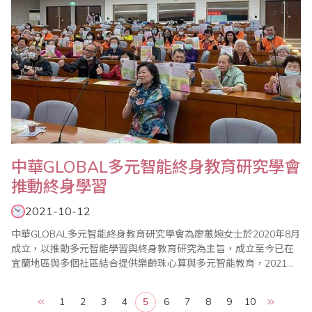
中華GLOBAL多元智能終身教育研究學會
推動終身學習
2021-10-12
中華GLOBAL多元智能終身教育研究學會為廖蕙婉女士於2020年8月
成立，以推動多元智能學習與終身教育研究為主旨，成立至今已在
宜蘭地區與多個社區結合提供樂齡珠心算與多元智能教育，2021年
廖蕙婉理事長更獲聘為宜蘭縣終身學習推展會委員，並於宜蘭縣政
府委託佛光大學辦理的高齡生活大學中擔任課程講師。 廖蕙婉老師
1
2
3
4
5
6
7
8
9
10
畢生從事珠心算教育，並於台灣省商業會總會珠心算數學委員會擔