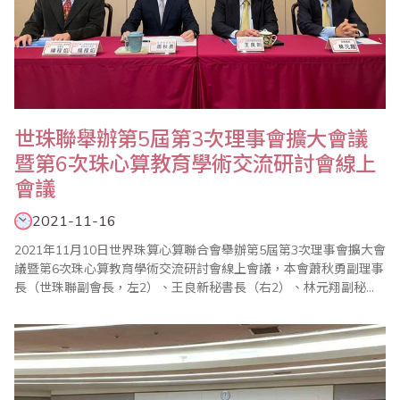
世珠聯舉辦第5屆第3次理事會擴大會議
暨第6次珠心算教育學術交流研討會線上
會議
2021-11-16
2021年11月10日世界珠算心算聯合會舉辦第5屆第3次理事會擴大會
議暨第6次珠心算教育學術交流研討會線上會議，本會蕭秋勇副理事
長（世珠聯副會長，左2）、王良新秘書長（右2）、林元翔副秘書
長（右1），以及台北市珠算心算學會理事長楊程焰（左1）等各理
事會員單位參加，由會長劉建華主持，會中除年度工作報告及2022
年工作計劃外，也分享疫情下珠心算教育的發展前景及珠算非遺的
保護與發展，並通過新會員單位的入..