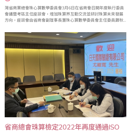
灣省商業總會珠心算數學委員會3月6日在省商會召開年度執行委員
會議暨考區主任座談會，增加珠算界互動交流並研討珠算未來發展
方向，座談會由省商會副理事長兼珠心算數學委員會主任委員蕭秋
勇親自主持。會中報告了珠心算數學委員會110年度珠算推廣工作
外，也通過111年度各項重點工作，包括1年4次的珠心算檢定
（3/20、5/15、9/18、12/18）、2次的數學評鑑（1/16、6/19）、2
次海峽兩岸珠心算通信..
省商總會珠算檢定2022年再度通過ISO