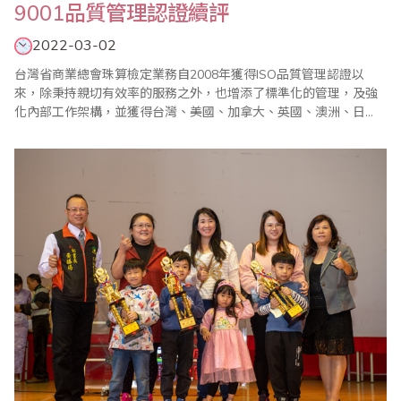
9001品質管理認證續評
2022-03-02
台灣省商業總會珠算檢定業務自2008年獲得ISO品質管理認證以
來，除秉持親切有效率的服務之外，也增添了標準化的管理，及強
化內部工作架構，並獲得台灣、美國、加拿大、英國、澳洲、日
本、新加坡、馬來西亞、印尼、印度、香港、沙烏地阿拉伯以及大
陸等地的認同並加入省商總會組織，參加珠算心算鑑定，深獲好
評。 台灣省商業總會於2022年1月5日再度通過德國ALBERK QA
TECHNIC GmbH授權認證..