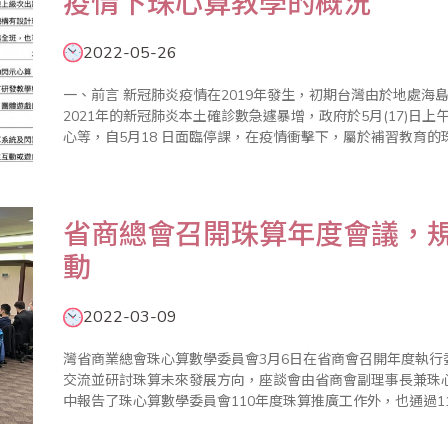
疫情下珠心算教學的概況
2022-05-26
一、前言 新冠肺炎疫情在2019年發生，初期台灣由於地處海島，在疫情控制的很好，人民的生活如常，但
2021年的新冠肺炎本土確診數急遽暴增，政府於5月(17)日
心等，自5月18 日面臨停課，在疫情衝擊下，屬於補習教育的珠心
實體課如何持續學習 在停課宣布後，各珠算班系與珠
省商總會召開珠算年度會議，規
動
2022-03-09
灣省商業總會珠心算數學委員會3月6日在省商會召開年度執
交流並研討珠算未來發展方向，座談會由省商會副理事長兼珠
中報告了珠心算數學委員會110年度珠算推廣工作外，也通過1
檢定（3/20、5/15、9/18、12/18）、2次的數學評鑑（1/16