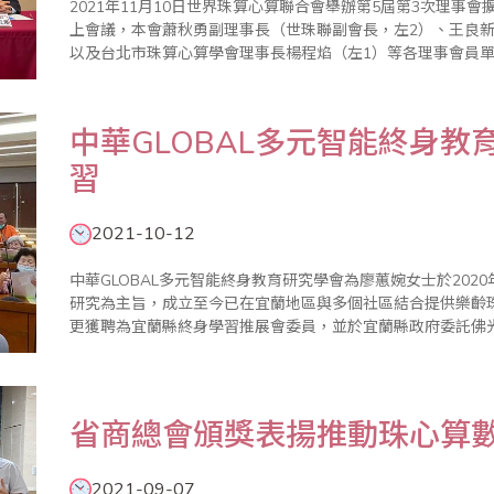
2021年11月10日世界珠算心算聯合會舉辦第5屆第3次理事
上會議，本會蕭秋勇副理事長（世珠聯副會長，左2）、王良新
以及台北市珠算心算學會理事長楊程焰（左1）等各理事會員
作報告及2022年工作計劃外，也分享疫情下珠心算教育的發
單位的入..
中華GLOBAL多元智能終身
習
2021-10-12
中華GLOBAL多元智能終身教育研究學會為廖蕙婉女士於202
研究為主旨，成立至今已在宜蘭地區與多個社區結合提供樂齡珠
更獲聘為宜蘭縣終身學習推展會委員，並於宜蘭縣政府委託佛
廖蕙婉老師畢生從事珠心算教育，並於台灣省商業會總會珠心
推動..
​省商總會頒獎表揚推動珠心算
2021-09-07