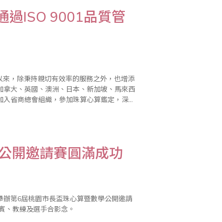
過ISO 9001品質管
證以來，除秉持親切有效率的服務之外，也增添
加拿大、英國、澳洲、日本、新加坡、馬來西
加入省商總會組織，參加珠算心算鑑定，深獲
A TECHNIC GmbH授權認證..
學公開邀請賽圓滿成功
中舉辦第6屆桃園市長盃珠心算暨數學公開邀請
賽，近500名選手參與競技，圖為大會會長施美鈴（右1）與貴賓、教練及選手合影念。