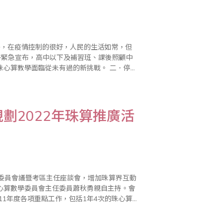
上午緊急宣布，高中以下及補習班、課後照顧中
算教學面臨從未有過的新挑戰。 二．停止
心算老師們如何因應，突如其來的衝擊..
劃2022年珠算推廣活
行委員會議暨考區主任座談會，增加珠算界互動
心算數學委員會主任委員蕭秋勇親自主持。會
11年度各項重點工作，包括1年4次的珠心算
、6/19）、2次海峽兩岸珠心算通信..