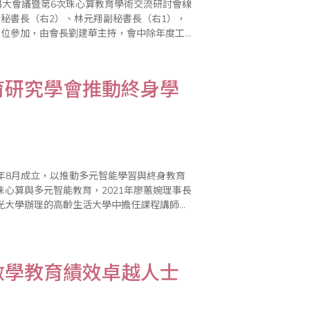
會擴大會議暨第6次珠心算教育學術交流研討會線
秘書長（右2）、林元翔副秘書長（右1），
單位參加，由會長劉建華主持，會中除年度工
展前景及珠算非遺的保護與發展，並通過新會員
教育研究學會推動終身學
0年8月成立，以推動多元智能學習與終身教育
心算與多元智能教育，2021年廖蕙婉理事長
光大學辦理的高齡生活大學中擔任課程講師。
算數學委員會擔任數學小組召集人，協助商會
數學教育績效卓越人士