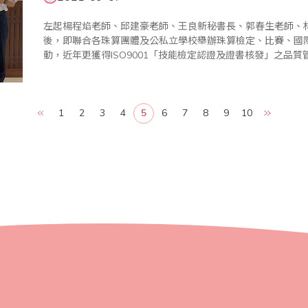
左起楊程焰老師、邱建豪老師、王良新秘書長、郭春生老師、林
後，即聯合各珠算團體及公私立學校舉辦珠算檢定、比賽、國
動，近年更獲得ISO9001「技能檢定認證及證書核發」之品
構，以ISO精神辦理珠算及數學檢定認證，受到普遍好評。11
測試分別訂..
1
2
3
4
5
6
7
8
9
10