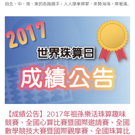
自北、中、南、東的各路選手，人人摩拳擦掌、來勢洶洶，帶著滿
腔的鬥志與信心要來征服全國性大賽，準備與全臺的珠心算、數學
佼佼者決一勝負！ 儘管烈日當頭，卻未影響選手們勢在必得的炯炯
鬥志，更掩蓋不了他們手中獎盃那炫目的閃閃光芒！「榮譽」顯現
在選手的小臉蛋上；「欣慰」洋溢在教練..
【成績公告】2017年祖孫樂活珠算趣味
競賽、全國心算比賽暨國際邀請賽、全國
數學競技大賽暨國際觀摩賽、全國珠算比