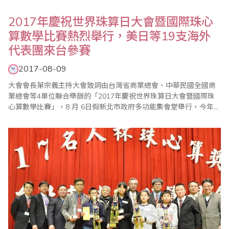
2017年慶祝世界珠算日大會暨國際珠心
算數學比賽熱烈舉行，美日等19支海外
代表團來台參賽
2017-08-09
大會會長葉宗義主持大會致詞由台灣省商業總會、中華民國全國商
業總會等4單位聯合舉辦的「2017年慶祝世界珠算日大會暨國際珠
心算數學比賽」，8 月 6日假新北市政府多功能集會堂舉行，今年大
會活動，除了國內珠心算界人士踴躍參加，來自美國、加拿大、日
本、馬來西亞、印尼、香港及中國大陸等海外代表團共達19支，受
到國內相關同業熱烈歡迎。此外，會中也舉辦祖孫樂活珠算趣味競
賽，以及國內獨有的傳票表演賽，都引起各界..