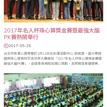
2017年名人杯珠心算獎金賽暨最強大腦
PK賽熱鬧舉行
2017-05-25
台北市珠算心算學會於2月12日在劍潭活動中心-群英堂，盛大舉辦
國際珠心算奧林匹克世界大賽選拔「2017年名人杯珠心算獎金賽暨
最強大腦PK賽」，由理事長楊程焰精心策劃，及常務理事鍾健美和
比賽委員會主委李皓晴負責賽前事務的籌備，在公平、公正的大會
裁判長陳彥光老師主持下，加上眾多老師的協助與配合，使得比賽
圓滿成功。本屆比賽開創閃算PK表演賽，凡參加珠算比賽的孩童，
人人皆有機會參與角逐，並取各組前二名至台..