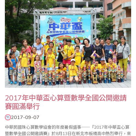
義率團一行25人與會，與會成員還包括中國珠算心算協會王朝才副
會長、王妍玲秘書長、米慧珍副祕書長、寧夏..
2017年中華盃心算暨數學全國公開邀請
賽圓滿舉行
2017-09-07
中華民國珠心算數學協會的年度暑假盛事──『2017年中華盃心算
暨數學全國公開邀請賽』於8月13日在新北市板橋高中熱烈舉行，來