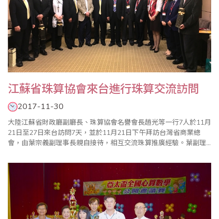
江蘇省珠算協會來台進行珠算交流訪問
2017-11-30
大陸江蘇省財政廳副廳長、珠算協會名譽會長趙光等一行7人於11月
21日至27日來台訪問7天，並於11月21日下午拜訪台灣省商業總
會，由葉宗義副理事長親自接待，相互交流珠算推廣經驗。葉副理
事長在致詞中介紹了台灣目前珠心算的發展，包括從傳統商業的計
算功能、幼兒智力開發的教育功能以及透過珠心算的學習，刺激腦
細胞的活動，預防失智症等功能；趙名譽會長也簡述了江蘇省自
2012年珠心算實驗工作啟動以來，珠心算推廣..