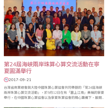
第24屆海峽兩岸珠算心算交流活動在寧
夏圓滿舉行
2017-09-21
台灣省商業總會與大陸中國珠算心算協會共同舉辦的「第24屆海峽
兩岸珠算心算交流活動」，於9月12日在有「塞上江南」美稱的寧夏
舉行，在中國珠算心算協會以及寧夏珠算協會的精心籌備下，展開
為期8天的參訪活動。首先9月13日在寧夏財政幹部教育中心舉行學
術交流會，台灣省商業總會由副理事長兼珠算委員會主任委員葉宗