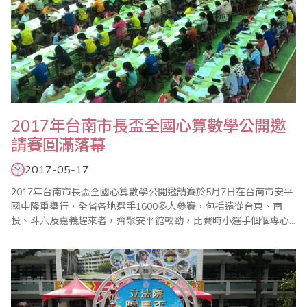
2017年台南市長盃全國心算數學公開邀
請賽圓滿落幕
2017-05-17
2017年台南市長盃全國心算數學公開邀請賽於5月7日在台南市安平
國中隆重舉行，全省各地選手1600多人參賽，包括遠從台東、南
投、斗六及嘉義趕來者，齊聚安平館較勁，比賽時小選手個個專心
演練振筆疾書，寫答案的聲音沙沙作響，全場氣氛嚴肅緊張。 心算
今年增加高中組，試題依各組程度分級進行，其中以第三科限時40
秒加減算最為激烈，家長及指導老師均到場關心，並於會場二樓看
台觀看比賽情形，彷彿一場聯考，檢視..