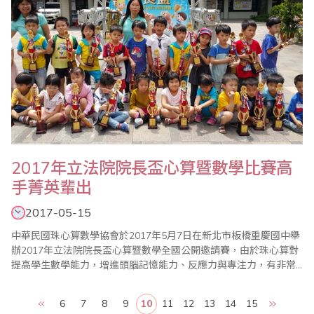
2017年立法院院長盃心算暨數學比賽高
手菁英輩出
2017-05-15
中華民國珠心算數學協會於2017年5月7日在新北市板橋重慶國中舉
辦2017年立法院院長盃心算暨數學全國公開邀請賽，由於珠心算對
提高學生數學能力，增進頭腦記憶能力、反應力與專注力，有非常
顯著的效果，因此近年來很多家長重視這項才藝。 整個會場猶如大
會考，一場結合「專心」、「細心」、「耐心」的比賽，光是監考
6
7
8
9
10
11
12
13
14
15
老師就動員一百多位，此賽乃訓練選手的膽識，讓學子們知道如何