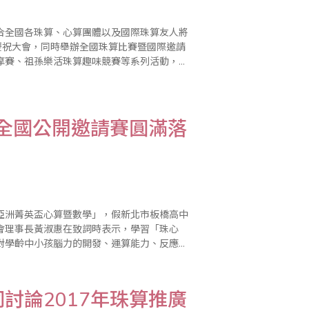
合全國各珠算、心算團體以及國際珠算友人將
慶祝大會，同時舉辦全國珠算比賽暨國際邀請
摩賽、祖孫樂活珠算趣味競賽等系列活動，歡
學全國公開邀請賽圓滿落
日亞洲菁英盃心算暨數學」，假新北市板橋高中
對學齡中小孩腦力的開發、運算能力、反應能
已在世界各地吹起學習風潮，並在2013年由
討論2017年珠算推廣