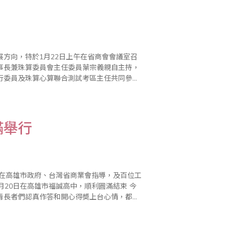
方向，特於1月22日上午在省商會會議室召
事長兼珠算委員會主任委員葉宗義親自主持，
行委員及珠算心算聯合測試考區主任共同參
滿舉行
，在高雄市政府、台灣省商業會指導，及百位工
20日在高雄市福誠高中，順利圓滿結束 今
青長者們認真作答和開心得奬上台心情，都給
。而樂齡者頒獎下台後，家長還不斷和孩子一