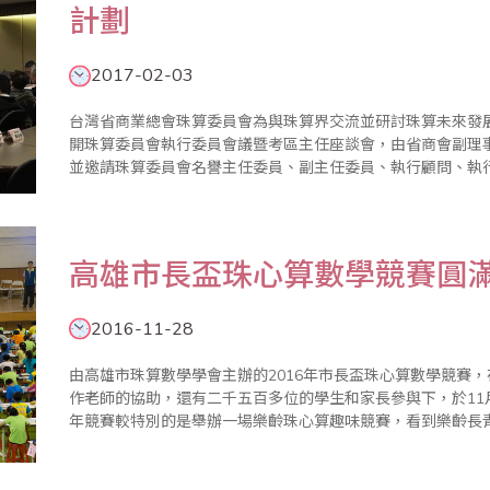
計劃
2017-02-03
台灣省商業總會珠算委員會為與珠算界交流並研討珠算未來發展
開珠算委員會執行委員會議暨考區主任座談會，由省商會副理
並邀請珠算委員會名譽主任委員、副主任委員、執行顧問、執
與。 葉副理事長在致詞中表示，在座珠算老師們長期推動珠心算數學教學有成，紛紛加入樂齡珠算教學，也
拓展海外市場，立..
高雄市長盃珠心算數學競賽圓
2016-11-28
由高雄市珠算數學學會主辦的2016年市長盃珠心算數學競賽
作老師的協助，還有二千五百多位的學生和家長參與下，於11月
年競賽較特別的是舉辦一場樂齡珠心算趣味競賽，看到樂齡長
在場的家長和孩子們上了一課，活到老學到老；動動腦身體好
起給認真的..