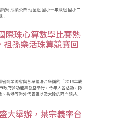
六年級組 ..
暨國際珠心算數學比賽熱
，祖孫樂活珠算競賽回
省商業總會與各單位聯合舉辦的「2016年慶
北市政府多功能集會堂舉行，今年大會活動，除
坡、香港等海外代表團以及大陸的兩岸組共達
迎。此外，因逢我國的祖父母節，會中也舉辦
港盛大舉辦，葉宗義率台