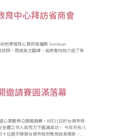
onal 教育中心拜訪省商會
他學習珠心算的俄羅斯 Soroban
a 小姐到省商會訪問，透過英文翻譯，省商會向她介紹了珠
公開邀請賽圓滿落幕
國心算數學公開邀請賽，8月21日於台南市勞
作人員努力下圓滿成功。 今年共有八
前十位選手頒發台南市政府教育局長獎狀，第