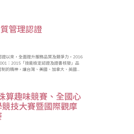
一名另有獎章和獎金，而未入選前四名的小朋友則贈送優勝獎品。 頒獎典禮於上午10:30在大禮堂舉行，..
5品質管理認證
認證以來，全面提升服務品質及競爭力，2016
O 9001：2015「技能檢定認證及證書核發」品
拉伯以及..
活珠算趣味競賽、全國心
學競技大賽暨國際觀摩
賽