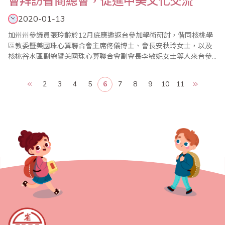
會拜訪省商總會，促進中美文化交流
2020-01-13
加州州參議員張玲齡於12月底應邀返台參加學術研討，偕同核桃學
區教委暨美國珠心算聯合會主席佟儀博士、會長安秋玲女士，以及
核桃谷水區副總暨美國珠心算聯合會副會長李敏妮女士等人來台參
訪，並於12月31日拜訪台灣省商業總會，由王良新秘書長接待。張
玲齡州參議員於2018年6月就職，是加州史上首位在台灣出生的州
2
3
4
5
6
7
8
9
10
11
參議員，任內工作重點著重於教育、水資源、經濟及就業等方面。
來台期間參加學術研討，並參訪加州鑽石吧高中..