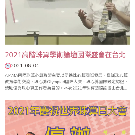
2021高階珠算學術論壇國際盛會在台北
2021-08-04
AIAMA國際珠算心算聯盟主要以促進珠心算國際發展、舉辦珠心算
教育學術交流、珠心算Olympiad國際大賽、珠心算國際鑑定認證、
獎勵優秀珠心算工作者為目的。本次2021年珠算國際論壇由台北市
珠算心算學會主辦，台灣省商業總會協辦，於7月25日(日)假省商會
盛大舉行，由於疫情(COVID-19)因素，採YouTube線上直播。 本年
度珠算高階學術論壇由台灣主辦，有來自新加坡、印度尼西亞、美
國、馬..