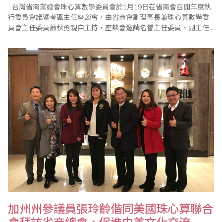
台灣省商業總會珠心算數學委員會於1月19日在省商會召開年度執
行委員會議暨考區主任座談會，由省商會副理事長兼珠心算數學委
員會主任委員蕭秋勇親自主持，座談會邀請名譽主任委員、副主任
委員、執行顧問、執行委員及珠算心算聯合測試考區主任共同參
與，討論2020年珠算推廣計畫，並研討珠算未來發展方向。 蕭副理
事長首先在致詞中表示感謝各位委員及老師們對省商會各項珠心算
推廣工作的大力支持與..
加州州參議員張玲齡偕同美國珠心算聯合