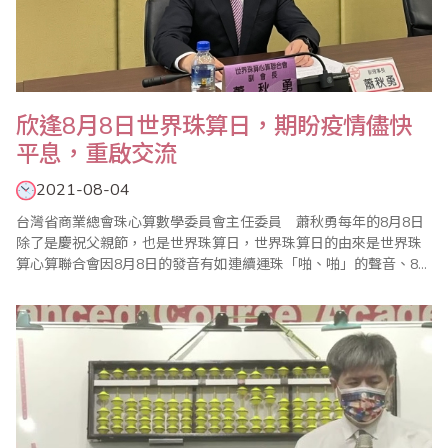
欣逢8月8日世界珠算日，期盼疫情儘快
平息，重啟交流
2021-08-04
台灣省商業總會珠心算數學委員會主任委員 蕭秋勇每年的8月8日
除了是慶祝父親節，也是世界珠算日，世界珠算日的由來是世界珠
算心算聯合會因8月8日的發音有如連續運珠「啪、啪」的聲音、8的
寫法也有如算珠相疊的形象，與會代表共同議定8月8日為「世界珠
算日」，共同凝聚珠算界向心力，提振珠心算學習風氣，促進珠算
心算事業發展。緣此，台灣省商業會於每年8月聯合海內外珠算團體
舉辦慶祝世界珠算日大會，並舉辦心算比賽、珠..