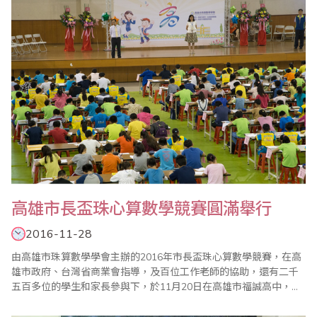
紛紛加入樂齡珠算教學，也拓展海外市場，立..
高雄市長盃珠心算數學競賽圓滿舉行
2016-11-28
由高雄市珠算數學學會主辦的2016年市長盃珠心算數學競賽，在高
雄市政府、台灣省商業會指導，及百位工作老師的協助，還有二千
五百多位的學生和家長參與下，於11月20日在高雄市福誠高中，順
利圓滿結束 今年競賽較特別的是舉辦一場樂齡珠心算趣味競賽，看
到樂齡長青長者們認真作答和開心得奬上台心情，都給在場的家長