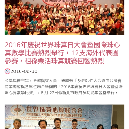
2016年慶祝世界珠算日大會暨國際珠心
算數學比賽熱烈舉行，12支海外代表團
參賽，祖孫樂活珠算競賽回響熱烈
2016-08-30
頒獎典禮完畢，全體與會人員、優勝選手及老師們大合影由台灣省
商業總會與各單位聯合舉辦的「2016年慶祝世界珠算日大會暨國際
珠心算數學比賽」，8 月 27日假新北市政府多功能集會堂舉行，今
年大會活動，除了國內珠心算界人士踴躍參加，來自美國、日本、
印尼、新加坡、香港等海外代表團以及大陸的兩岸組共達12支，其
中日本2團隊是首次參加者，受到國內珠算界熱烈歡迎。此外，因逢
我國的祖父母節，會中也舉辦祖孫樂活珠算..