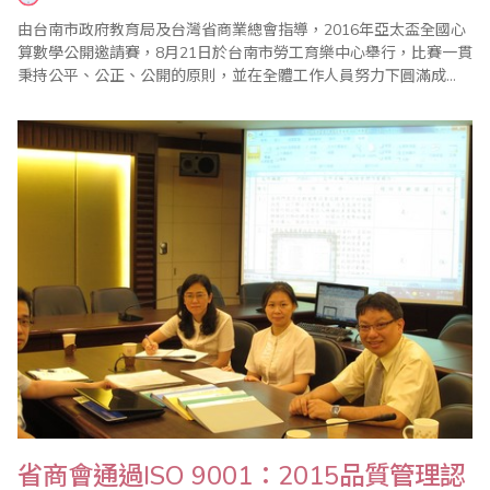
由台南市政府教育局及台灣省商業總會指導，2016年亞太盃全國心
算數學公開邀請賽，8月21日於台南市勞工育樂中心舉行，比賽一貫
秉持公平、公正、公開的原則，並在全體工作人員努力下圓滿成
功。 今年共有八百多位選手參賽，除前四名選手頒發獎盃、獎狀
外，各組榮獲前十位選手頒發台南市政府教育局長獎狀，第一名另
有獎章和獎金，而未入選前四名的小朋友則贈送優勝獎品。 頒獎典
禮於上午10:30在大禮堂舉行，..
省商會通過ISO 9001：2015品質管理認