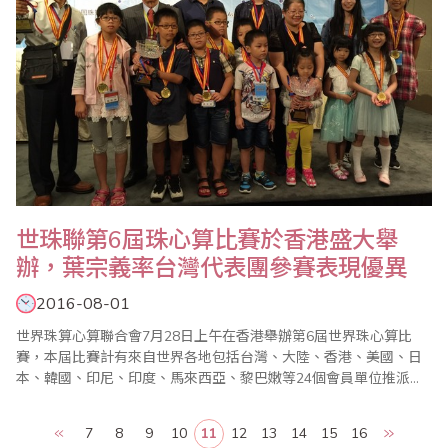
世珠聯第6屆珠心算比賽於香港盛大舉
辦，葉宗義率台灣代表團參賽表現優異
2016-08-01
世界珠算心算聯合會7月28日上午在香港舉辦第6屆世界珠心算比
賽，本屆比賽計有來自世界各地包括台灣、大陸、香港、美國、日
本、韓國、印尼、印度、馬來西亞、黎巴嫩等24個會員單位推派選
手參賽。台灣代表團由世珠聯副會長、台灣省商業總會副理事長葉
宗義率團參賽，獲得優異成績，吸引各國代表團的注目；包括選手
7
8
9
10
11
12
13
14
15
16
組總成績獲得團體賽一等獎、學生A組獲得團體賽一等獎、學前組獲