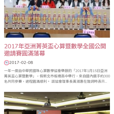
2017年亞洲菁英盃心算暨數學全國公開
邀請賽圓滿落幕
2017-02-08
一年一度由中華民國珠心算數學協會舉辦的「2017年1月15日亞洲
菁英盃心算暨數學」，假新北市板橋高中舉行，來自國內選手約300
名共同參賽，過程圓滿順利。 該協會理事長黃淑惠在致詞時表示，
學習「珠心算」並不單只是學習計算能力，越來越多研究報告指出
珠心算對學齡中小孩腦力的開發、運算能力、反應能力等皆有非常
顯著之幫助，也因為研究及實務上的肯定，珠心算已在世界各地吹
起學習風潮，並在2013年由聯合國..