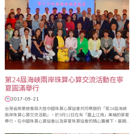
第24屆海峽兩岸珠算心算交流活動在寧
夏圓滿舉行
2017-09-21
台灣省商業總會與大陸中國珠算心算協會共同舉辦的「第24屆海峽
兩岸珠算心算交流活動」，於9月12日在有「塞上江南」美稱的寧夏
舉行，在中國珠算心算協會以及寧夏珠算協會的精心籌備下，展開
為期8天的參訪活動。首先9月13日在寧夏財政幹部教育中心舉行學
術交流會，台灣省商業總會由副理事長兼珠算委員會主任委員葉宗