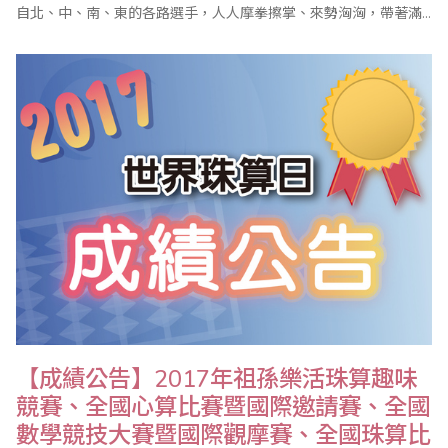
自北、中、南、東的各路選手，人人摩拳擦掌、來勢洶洶，帶著滿
腔的鬥志與信心要來征服全國性大賽，準備與全臺的珠心算、數學
佼佼者決一勝負！ 儘管烈日當頭，卻未影響選手們勢在必得的炯炯
鬥志，更掩蓋不了他們手中獎盃那炫目的閃閃光芒！「榮譽」顯現
在選手的小臉蛋上；「欣慰」洋溢在教練..
【成績公告】2017年祖孫樂活珠算趣味
競賽、全國心算比賽暨國際邀請賽、全國
數學競技大賽暨國際觀摩賽、全國珠算比