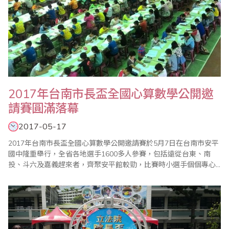
2017年台南市長盃全國心算數學公開邀
請賽圓滿落幕
2017-05-17
2017年台南市長盃全國心算數學公開邀請賽於5月7日在台南市安平
國中隆重舉行，全省各地選手1600多人參賽，包括遠從台東、南
投、斗六及嘉義趕來者，齊聚安平館較勁，比賽時小選手個個專心
演練振筆疾書，寫答案的聲音沙沙作響，全場氣氛嚴肅緊張。 心算
今年增加高中組，試題依各組程度分級進行，其中以第三科限時40
秒加減算最為激烈，家長及指導老師均到場關心，並於會場二樓看
台觀看比賽情形，彷彿一場聯考，檢視..