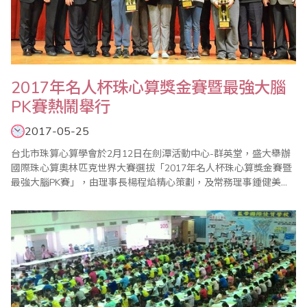
2017年名人杯珠心算獎金賽暨最強大腦
PK賽熱鬧舉行
2017-05-25
台北市珠算心算學會於2月12日在劍潭活動中心-群英堂，盛大舉辦
國際珠心算奧林匹克世界大賽選拔「2017年名人杯珠心算獎金賽暨
最強大腦PK賽」，由理事長楊程焰精心策劃，及常務理事鍾健美和
比賽委員會主委李皓晴負責賽前事務的籌備，在公平、公正的大會
裁判長陳彥光老師主持下，加上眾多老師的協助與配合，使得比賽
圓滿成功。本屆比賽開創閃算PK表演賽，凡參加珠算比賽的孩童，
人人皆有機會參與角逐，並取各組前二名至台..