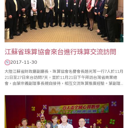
江蘇省珠算協會來台進行珠算交流訪問
2017-11-30
大陸江蘇省財政廳副廳長、珠算協會名譽會長趙光等一行7人於11月
21日至27日來台訪問7天，並於11月21日下午拜訪台灣省商業總
會，由葉宗義副理事長親自接待，相互交流珠算推廣經驗。葉副理
事長在致詞中介紹了台灣目前珠心算的發展，包括從傳統商業的計
算功能、幼兒智力開發的教育功能以及透過珠心算的學習，刺激腦
細胞的活動，預防失智症等功能；趙名譽會長也簡述了江蘇省自
2012年珠心算實驗工作啟動以來，珠心算推廣..