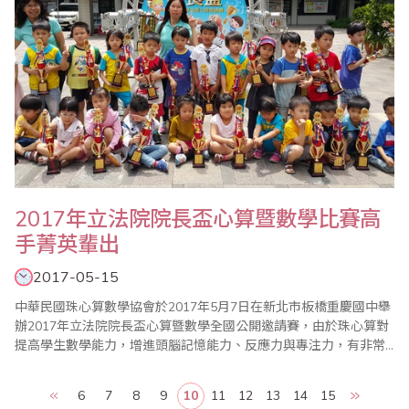
2017年立法院院長盃心算暨數學比賽高
手菁英輩出
2017-05-15
中華民國珠心算數學協會於2017年5月7日在新北市板橋重慶國中舉
辦2017年立法院院長盃心算暨數學全國公開邀請賽，由於珠心算對
提高學生數學能力，增進頭腦記憶能力、反應力與專注力，有非常
顯著的效果，因此近年來很多家長重視這項才藝。 整個會場猶如大
會考，一場結合「專心」、「細心」、「耐心」的比賽，光是監考
6
7
8
9
10
11
12
13
14
15
老師就動員一百多位，此賽乃訓練選手的膽識，讓學子們知道如何