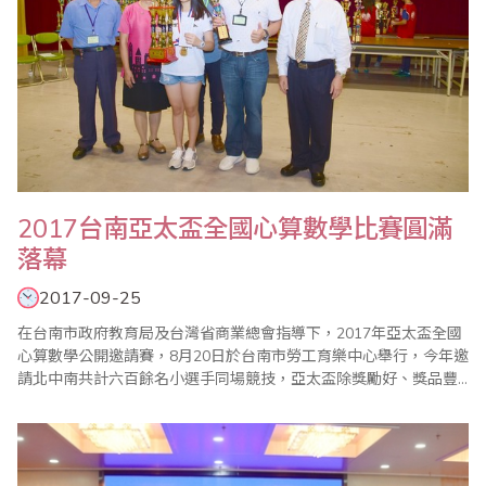
2017台南亞太盃全國心算數學比賽圓滿
落幕
2017-09-25
在台南市政府教育局及台灣省商業總會指導下，2017年亞太盃全國
心算數學公開邀請賽，8月20日於台南市勞工育樂中心舉行，今年邀
請北中南共計六百餘名小選手同場競技，亞太盃除獎勵好、獎品豐
富、獎盃高大精緻外，第一名並加發獎學金，各組榮獲前十位選手
頒發台南市政府教育局長獎狀，亞太盃一貫秉持公平、公正、公開
的原則辦理，在全體工作人員努力下圓滿成功。 頒獎典禮於上午
10:10在大禮堂舉行，場面熱鬧，座無..