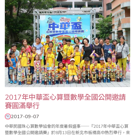
義率團一行25人與會，與會成員還包括中國珠算心算協會王朝才副
會長、王妍玲秘書長、米慧珍副祕書長、寧夏..
2017年中華盃心算暨數學全國公開邀請
賽圓滿舉行
2017-09-07
中華民國珠心算數學協會的年度暑假盛事──『2017年中華盃心算
暨數學全國公開邀請賽』於8月13日在新北市板橋高中熱烈舉行，來