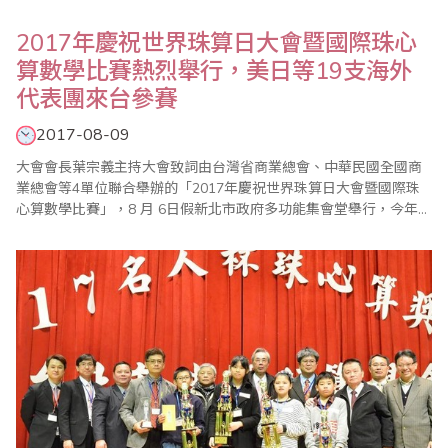
2017年慶祝世界珠算日大會暨國際珠心
算數學比賽熱烈舉行，美日等19支海外
代表團來台參賽
2017-08-09
大會會長葉宗義主持大會致詞由台灣省商業總會、中華民國全國商
業總會等4單位聯合舉辦的「2017年慶祝世界珠算日大會暨國際珠
心算數學比賽」，8 月 6日假新北市政府多功能集會堂舉行，今年大
會活動，除了國內珠心算界人士踴躍參加，來自美國、加拿大、日
本、馬來西亞、印尼、香港及中國大陸等海外代表團共達19支，受
到國內相關同業熱烈歡迎。此外，會中也舉辦祖孫樂活珠算趣味競
賽，以及國內獨有的傳票表演賽，都引起各界..