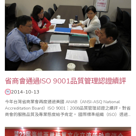
省商會通過ISO 9001品質管理認證續評
2014-10-13
今年台灣省商業會再度通過美國 ANAB（ANSI-ASQ National
Accreditation Board）ISO 9001：2008品質管理認證之續評，對省
商會的服務品質及專業態度給予肯定。 國際標準組織（ISO）透過
管理系統協助全世界的企業或組織進行品質管理，截至2013年底
止，ISO 9001：2008品質管理證書已在全球187個國家發出超過
112萬張認證，許多國際性的機構都以..