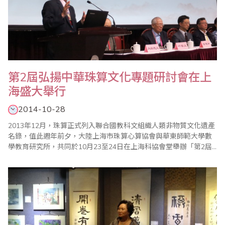
第2屆弘揚中華珠算文化專題研討會在上
海盛大舉行
2014-10-28
2013年12月，珠算正式列入聯合國教科文組織人類非物質文化遺產
名錄，值此週年前夕，大陸上海市珠算心算協會與華東師範大學數
學教育研究所，共同於10月23至24日在上海科協會堂舉辦「第2屆
弘揚中華珠算文化專題研討會暨珠算申遺成功周年慶」，邀請到包
括台灣、馬來西亞、香港、日本以及大陸各省市逾百位珠算數學界
專家學者齊聚一堂，在兩天一夜的會議時間中發表了超過92篇的論
文，共同討論及分享相關經驗。省商會珠算..