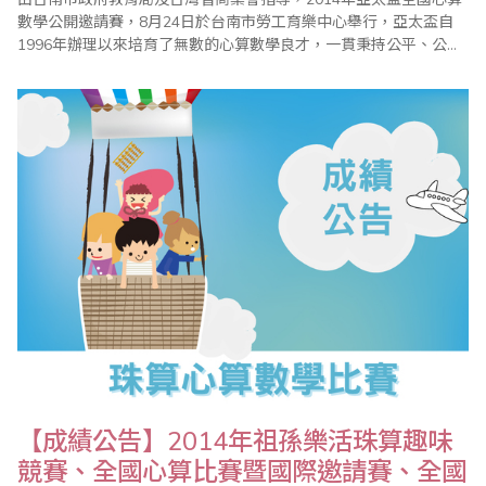
數學公開邀請賽，8月24日於台南市勞工育樂中心舉行，亞太盃自
1996年辦理以來培育了無數的心算數學良才，一貫秉持公平、公
正、公開的原則辦理，讓參加小朋友藉由比賽體會「一分耕耘、一
分收穫」，「要怎麼收穫，先要哪麼栽!!」的學習道理。整個比賽依
據大會程序表進行，在全體工作人員努力下圓滿成功。 今年亞太盃
比賽總計邀請北、中、南計六百餘選..
【成績公告】2014年祖孫樂活珠算趣味
競賽、全國心算比賽暨國際邀請賽、全國