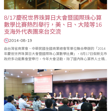
8/17慶祝世界珠算日大會暨國際珠心算
數學比賽熱烈舉行，美、日、大陸等16
支海外代表團來台交流
2014-08-19
由台灣省商業會、中華民國全國商業總會等單位聯合舉辦的「2014
年慶祝世界珠算日大會暨國際珠心算數學比賽」，8月17日假新北市
政府多功能集會堂舉行，今年大會活動，除了國內珠心算界人士精
銳盡出，來自美、加、香港、大馬、日本、中國大陸等海外代表團
共達16支，引起高度注目；另一大特色是，舉辦了祖孫樂活珠算趣
味競賽以及傳票賽表演，以寓教於樂方式推廣珠心算教育、增進親
子關係，並強調珠心算除了傳統的啟迪兒..