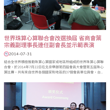
世界珠算心算聯合會改選換屆 省商會葉
宗義副理事長連任副會長並示範表演
2014-07-31
結合全世界積極推動珠算心算國家或地區所組成的世界珠算心算聯
合會，於2014年7月22日在北京舉辦第四屆會員大會暨第五屆珠心
算比賽，共有來自世界各個國家和地區的37個會員單位與會，台灣
計有台灣省商業會葉宗義副理事長、台灣珠算教育協會李勝理事
長、台北市珠算心算學會楊程焰理事長、桃園縣多元教育發展協會
施美鈴理事長等出席，以及林敏發、陳賀斌、蔡雅秋等老師與會。
本次大會由於去年（2013）12月聯合國教科文..