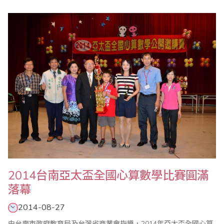
展開為期8天的參觀訪問活動。省商會由副理事長兼珠算委員會主任
委員葉宗義率團一行23人與會，並於9月16日下午在山西省財政稅
務專科學校與中珠協張弘力會長、蘇金秀副會長、王妍玲秘書長、
山西省珠算心算協會張五勝會長、趙麗生副會長..
2014台南亞太盃全國心算數學比賽圓滿
落幕
2014-08-27
由台南市政府教育局及台灣省商業會指導，2014年亞太盃全國心算