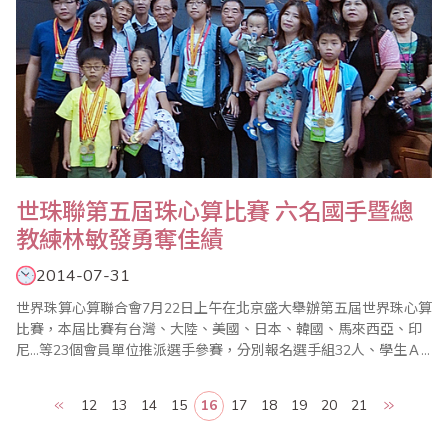
世珠聯第五屆珠心算比賽 六名國手暨總
教練林敏發勇奪佳績
2014-07-31
世界珠算心算聯合會7月22日上午在北京盛大舉辦第五屆世界珠心算
比賽，本屆比賽有台灣、大陸、美國、日本、韓國、馬來西亞、印
尼…等23個會員單位推派選手參賽，分別報名選手組32人、學生Ａ
組Ｂ組107人、學前組56人。台灣省商業會亦推派選手組3人、學生
Ａ組3人組成代表隊，由葉宗義副理事長擔任領隊，林敏發老師擔任
12
13
14
15
16
17
18
19
20
21
總教練，施美鈴老師亦推派選手參加，與其他代表隊同場競技，爭
取這世界比賽的榮耀。午9時世界珠算心..