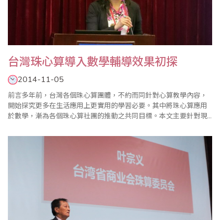
台灣珠心算導入數學輔導效果初探
2014-11-05
前言多年前，台灣各個珠心算團體，不約而同針對心算教學內容，
開始探究更多在生活應用上更實用的學習必要。其中將珠心算應用
於數學，漸為各個珠心算社團的推動之共同目標。本文主要針對現
階段珠心算學習與數學學習輔導的實際施行上，進行訪問以瞭解目
前台灣珠心算教育加入數學輔導的現況。並以2014台灣省商業會數
學競賽成績優異的單位進行訪察，感謝各位老師們的大力支持慷慨
分享。壹、珠心算課程導入數學輔導在1980-19..