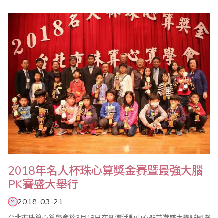
任1次，依法榮退，他及業界領袖共同推荐省商總會常務理事暨彰化
縣商業會理事長的蔡國洲接棒，獲得會員代表肯定，高票當選新任
理事長，省商總會理事蕭秋勇則獲選副理事長。由於這次選舉，事
先經過協調，許多資深..
2018年名人杯珠心算獎金賽暨最強大腦
PK賽盛大舉行
2018-03-21
台北市珠算心算學會於3月18日在劍潭活動中心群英堂盛大舉辦國際