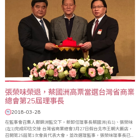
張榮味榮退，蔡國洲高票當選台灣省商業
總會第25屆理事長
2018-03-28
在監事會召集人鄭錦洲監交下，新卸任理事長蔡國洲(右1)、張榮味
(左1)完成印信交接 台灣省商業總會3月27日假台北市王朝大飯店，
召開第25屆第1次會員代表大會，並改選理監事，張榮味理事長已連