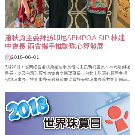
蕭秋勇主委拜訪印尼SEMPOA SIP 林建
中會長 兩會攜手推動珠心算發展
2018-08-01
7月26日，省商總會蕭秋勇副理事長偕同王良新秘書長、林元翔副秘
書長，以及台灣珠算教育協會李勝理事長、台北市珠算心算學會楊
程焰理事長、桃園市多元教育發展協會施美鈴理事長等共同組團前
往印尼萬隆參加世界珠算心算聯合會第五屆會員大會，也特別在雅
加達拜訪與省商總會珠算推廣工作合作已久的印尼SEMPOA SIP 珠
心算協會林建中會長以及其夫人許麗娜女士，並頒贈敦聘林會長為
省商總會珠心算數學委員會海外副主任委員..