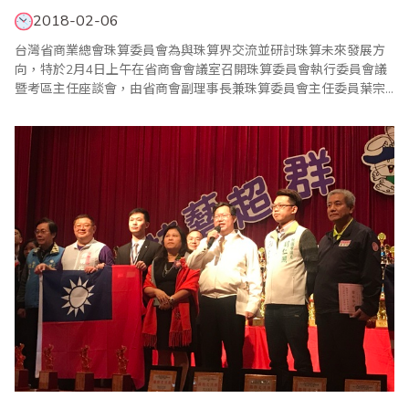
2018-02-06
台灣省商業總會珠算委員會為與珠算界交流並研討珠算未來發展方
向，特於2月4日上午在省商會會議室召開珠算委員會執行委員會議
暨考區主任座談會，由省商會副理事長兼珠算委員會主任委員葉宗
義親自主持，並邀請珠算委員會名譽主任委員、副主任委員、執行
顧問、執行委員及珠算心算聯合測試考區主任共同參與。 葉副理事
長在致詞中表示，在座珠算老師們推動珠心算數學教學有成，不僅
積極發展推廣海內外兒童珠心算教育，更加入樂..