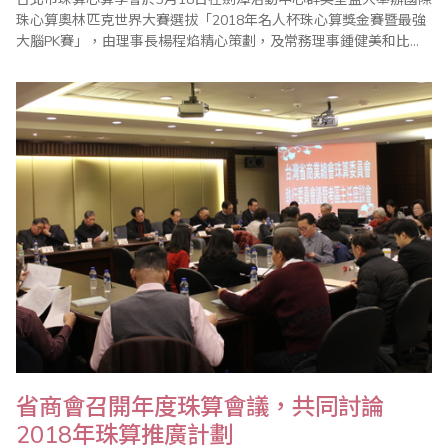
珠心算奧林匹克世界大賽選拔「2018年名人杯珠心算獎金賽暨最強
大腦PK賽」，由理事長楊程焰精心策劃，及常務理事鍾健美和比賽
委員會主委李皓晴負責賽前事務的籌備，比賽過程中，在公平、公
正的大會裁判長陳彥光老師主持下，比賽在選手葉致辰帶領宣誓下
揭開序幕，加上眾多老師的協助與配合，使得比賽圓滿成功。 本屆
比賽開創閃算PK表演賽，凡參加珠算..
​省商會召開年度珠算會議，共同討論
2018年珠算推廣計劃