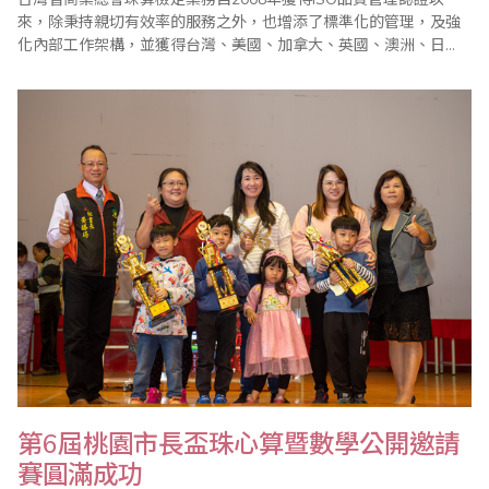
來，除秉持親切有效率的服務之外，也增添了標準化的管理，及強
化內部工作架構，並獲得台灣、美國、加拿大、英國、澳洲、日
本、新加坡、馬來西亞、印尼、印度、香港、沙烏地阿拉伯以及大
陸等地的認同並加入省商總會組織，參加珠算心算鑑定，深獲好
評。 台灣省商業總會於2022年1月5日再度通過德國ALBERK QA
TECHNIC GmbH授權認證..
第6屆桃園市長盃珠心算暨數學公開邀請
賽圓滿成功