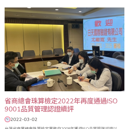
勇親自主持。會中報告了珠心算數學委員會110年度珠算推廣工作
外，也通過111年度各項重點工作，包括1年4次的珠心算檢定
（3/20、5/15、9/18、12/18）、2次的數學評鑑（1/16、6/19）、2
次海峽兩岸珠心算通信..
省商總會珠算檢定2022年再度通過ISO
9001品質管理認證續評
2022-03-02
台灣省商業總會珠算檢定業務自2008年獲得ISO品質管理認證以