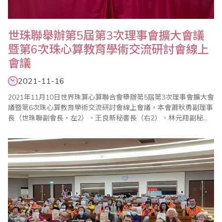
世珠聯舉辦第5屆第3次理事會擴大會議
暨第6次珠心算教育學術交流研討會線上
會議
2021-11-16
2021年11月10日世界珠算心算聯合會舉辦第5屆第3次理事會擴大會
議暨第6次珠心算教育學術交流研討會線上會議，本會蕭秋勇副理事
長（世珠聯副會長，左2）、王良新秘書長（右2）、林元翔副秘書
長（右1），以及台北市珠算心算學會理事長楊程焰（左1）等各理
事會員單位參加，由會長劉建華主持，會中除年度工作報告及2022
年工作計劃外，也分享疫情下珠心算教育的發展前景及珠算非遺的
保護與發展，並通過新會員單位的入..