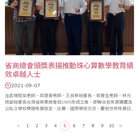
​省商總會頒獎表揚推動珠心算數學教育績
效卓越人士
2021-09-07
左起楊程焰老師、邱建豪老師、王良新秘書長、郭春生老師、林元
翔副秘書長台灣省商業總會自1945年成立後，即聯合各珠算團體及
公私立學校舉辦珠算檢定、比賽、國際學術交流、慶祝世界珠算日
大會等推廣活動，近年更獲得ISO9001「技能檢定認證及證書核
發」之品質管理認證，增添標準化管理及強化內部工作架構，以ISO
1
2
3
4
5
6
7
8
9
10
精神辦理珠算及數學檢定認證，受到普遍好評。110年度下半年第3
次、第4次全國珠算心算聯合測試分別訂..