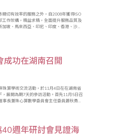
切有效率的服務之外，自2008年獲得ISO
部工作架構，精益求精，全面提升服務品質及
新加坡、馬來西亞、印尼、印度、香港、沙烏
到普遍的好評。 驗證單位並於
會成功在湖南召開
岸珠算學術交流活動，於11月4日在在湖南省
，展開為期7天的參訪活動。首先11月5日召
副理事長兼珠心算數學委員會主任委員蕭秋勇率
良新共同主持，出席成員還包括中國珠算心算協
40週年研討會見證海