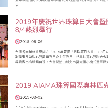
五年級組 國小六年級組 中學組 海外幼童組 海外A組 海外B組 海外C組 全國數學競技大賽暨國際觀摩賽 成績
公..
2019年慶祝世界珠算日大會
8/4熱烈舉行
2019-08-06
台灣省商業總會舉辦之「2019年慶祝世界珠算日大會」，8月
副理事長兼珠心算數學委員會主任委員、世界珠算心算聯合會
等貴賓出席頒獎典禮。大會開始由新北市莒光國小複式童軍團
勇會長開幕致詞，表示珠算從最初傳統商業計算工具的功能，
習珠算有助老年健腦益..
2019 AIAMA珠算國際奧林
2019-08-02
AIAMA (Abacusking International Abacus & Mental-