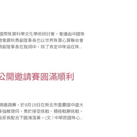
暨國際珠算科學文化學術研討會，會議由中國珠
總會蕭秋勇副理事長也以世界珠算心算聯合會
蕭副理事長在致詞中，除了肯定中珠協在珠心
也回顧了1990年，時任台灣省商業總會理事
國公開邀請賽圓滿順利
開邀請賽，於8月18日在新北市重慶國中盛大
畏強敵環伺，勇於接受挑戰、積極戰勝挑戰，
長配合下圓滿落幕。(文 / 中華民國珠心算