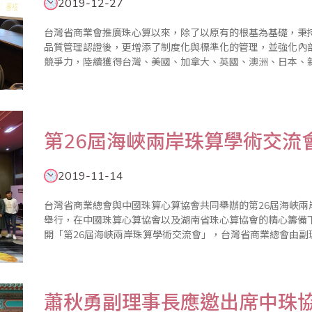
2019-12-27
台灣省商業會推廣珠心算以來，除了以原有的根基為基礎，秉持親
品質管理認證後，更增添了制度化與標準化的管理，並強化內
競爭力，陸續獲得台灣、美國、加拿大、英國、澳洲、日本、
地阿拉伯以及大陸等地的認同，並加入省商會組織參加珠算心算鑑定，受
2019年12..
第26屆海峽兩岸珠算學術交流
2019-11-14
台灣省商業總會與中國珠算心算協會共同舉辦的第26屆海峽兩
舉行，在中國珠算心算協會以及湖南省珠心算協會的精心籌備下
開「第26屆海峽兩岸珠算學術交流會」，台灣省商業總會由
團一行20人與會，由中珠協秘書長趙相翼和省商會秘書長王
會副會長程北..
蕭秋勇副理事長應邀出席中珠協