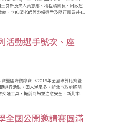
問王良新及夫人黃慧娜、楊程焰團長、周啟超
教練、李皓晴老師等帶領選手及隨行團員共41
系列活動選手號次、座
術節遊行活動，因人潮眾多，新北市政府將關
眾交通工具，提前到場並注意安全。新北市政
行，活動區域部分路段將進行交..
數學全國公開邀請賽圓滿