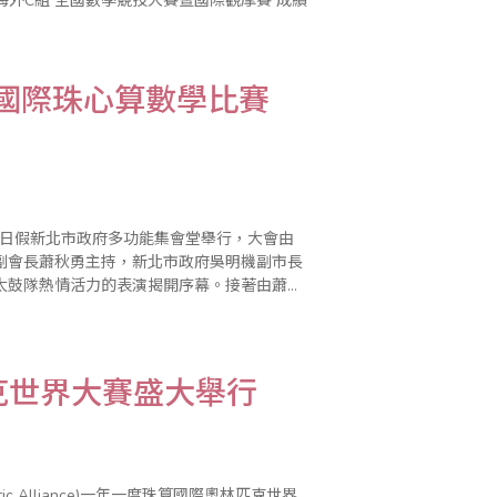
暨國際珠心算數學比賽
4日假新北市政府多功能集會堂舉行，大會由
副會長蕭秋勇主持，新北市政府吳明機副市長
太鼓隊熱情活力的表演揭開序幕。接著由蕭秋
轉化成啟發智慧的教育功能，近年來也驗證學
匹克世界大賽盛大舉行
Arithmetic Alliance)一年一度珠算國際奧林匹克世界