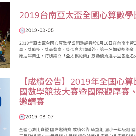
2019台南亞太盃全國心算數
2019-09-05
2019年亞太盃全國心算數學公開邀請賽於8月18日在台南市
事，獎勵多、獎品豐富、獎盃高大精緻外，第一名加發獎學金
應屆畢業生，特別設立「亞太模範獎」鼓勵優秀選手且各組名
狀，亞太盃一貫秉持公平、公正、公開的核心原則辦理，使參加單位
典禮於上午1..
【成績公告】2019年全國心
國數學競技大賽暨國際觀摩賽
邀請賽
2019-08-07
全國心算比賽暨 國際邀請賽 成績公告 幼童組 國小一年級組 國小二年級組 國小三年級組國小四年級組 國小