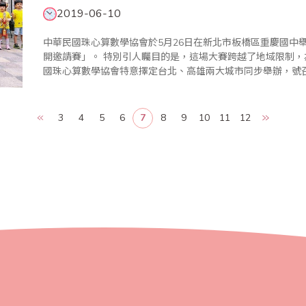
2019-06-10
中華民國珠心算數學協會於5月26日在新北市板橋區重慶國中舉
開邀請賽」。 特別引人矚目的是，這場大賽跨越了地域限制，為鼓勵更多學子精進技藝、磨練膽識，中華民
國珠心算數學協會特意擇定台北、高雄兩大城市同步舉辦，號
人馬來勢洶洶，高手雲集，聲勢浩大，可謂別開生面！ 世界各國不約而同均有實證研究指出，珠心算可有
效..
3
4
5
6
7
8
9
10
11
12