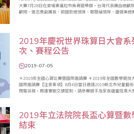
大賽7月28日在柬埔寨暹粒市吳哥窟舉辦，台灣代表團由總顧
顧問、張志勇副團長、歐國欽總領隊、鄭慧綸領隊、鍾健美總
名參與盛會。 代表團行前承蒙外..
2019年慶祝世界珠算日大會
次、賽程公告
2019-07-05
＊2019年全國心算比賽暨國際邀請賽 ＊2019年全國數學競技大賽暨國際觀摩賽 ＊2019年全國珠算比賽暨
國際邀請賽【注意事項】8月4日當日適逢2019新北市兒童藝
閉電扶梯，周邊實施交通管制，請參賽選手及家長儘量搭乘大
府公告：「2019新北市兒童藝術節」8/4將舉辦歡樂變裝大遊
2019年立法院院長盃心算暨
結束