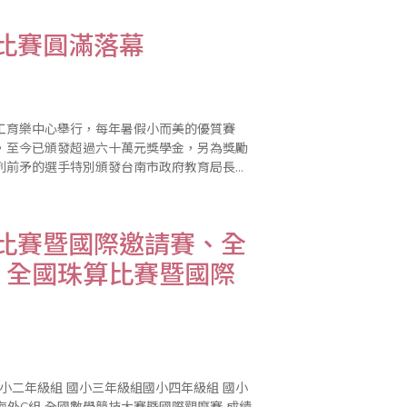
學比賽圓滿落幕
勞工育樂中心舉行，每年暑假小而美的優質賽
，至今已頒發超過六十萬元獎學金，另為獎勵
列前矛的選手特別頒發台南市政府教育局長獎
對亞太盃皆表達高度的肯定。 大會頒獎
算比賽暨國際邀請賽、全
、全國珠算比賽暨國際