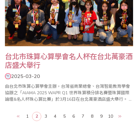
台北市珠算心算學會名人杯在台北萬豪酒
店盛大舉行
2025-03-20
由台北市珠算心算學會主辦，台灣省商業總會、台灣智能教育學會
協辦之「AIAMA 2025 WAPR Q1 世界珠算積分排名賽暨珠算國際
論壇&名人杯珠心算比賽」於3月16日在台北萬豪酒店盛大舉行。 本
次名人杯珠心算比賽並遴選AIAMA 國際珠心算聯盟在馬來西亞舉辦
「2025 珠算奧林匹克國際大賽」選手代表；值得一提的「名人杯珠
1
2
3
4
5
6
7
8
9
10
算PK 獎金賽」，每年大會均遴選珠算項目最優六名(Top 6)選手..