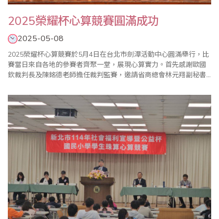
2025榮耀杯心算競賽圓滿成功
2025-05-08
2025榮耀杯心算競賽於5月4日在台北市劍潭活動中心圓滿舉行，比
賽當日來自各地的參賽者齊聚一堂，展現心算實力。首先感謝歐國
欽裁判長及陳銘德老師擔任裁判監賽，邀請省商總會林元翔副秘書
長、台灣智能教育學會楊程焰理事長、前台北市高職家長聯合會總
會長張志勇，擔任本次頒獎嘉賓，為選手打氣鼓勵。 本次共兩場心
算競賽，分別由陳禹成選手、蔡杭融選手代表全體宣誓，宣誓後隨
即進行比賽及頒獎，主辦單位特別在頒獎前邀請..