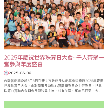
2025年慶祝世界珠算日大會~千人齊聚一
堂參與年度盛會
2025-08-06
台灣省商業會於8月3日在新北市政府多功能集會堂舉辧2025年慶祝
世界珠算日大會，由副理事長兼珠心算數學委員會主任委員、世界
珠算心算聯合會副會長蕭秋勇主持，並有美國、印度尼西亞、大
陸、香港等珠算團體齊聚一堂參與盛會。 蕭秋勇會長在致詞中指出
每年的8月8日除了是父親節也是世界珠算日，本次慶祝大會同步舉
辦珠算、心算、數學比賽，有來自美國、印度尼西亞、大陸、香港