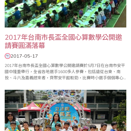
2017年台南市長盃全國心算數學公開邀
請賽圓滿落幕
2017-05-17
2017年台南市長盃全國心算數學公開邀請賽於5月7日在台南市安平
國中隆重舉行，全省各地選手1600多人參賽，包括遠從台東、南
投、斗六及嘉義趕來者，齊聚安平館較勁，比賽時小選手個個專心
演練振筆疾書，寫答案的聲音沙沙作響，全場氣氛嚴肅緊張。 心算
今年增加高中組，試題依各組程度分級進行，其中以第三科限時40
秒加減算最為激烈，家長及指導老師均到場關心，並於會場二樓看
台觀看比賽情形，彷彿一場聯考，檢視..