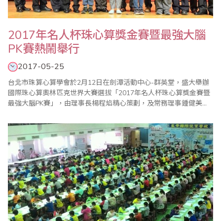
2017年名人杯珠心算獎金賽暨最強大腦
PK賽熱鬧舉行
2017-05-25
台北市珠算心算學會於2月12日在劍潭活動中心-群英堂，盛大舉辦
國際珠心算奧林匹克世界大賽選拔「2017年名人杯珠心算獎金賽暨
最強大腦PK賽」，由理事長楊程焰精心策劃，及常務理事鍾健美和
比賽委員會主委李皓晴負責賽前事務的籌備，在公平、公正的大會
裁判長陳彥光老師主持下，加上眾多老師的協助與配合，使得比賽
圓滿成功。本屆比賽開創閃算PK表演賽，凡參加珠算比賽的孩童，
人人皆有機會參與角逐，並取各組前二名至台..