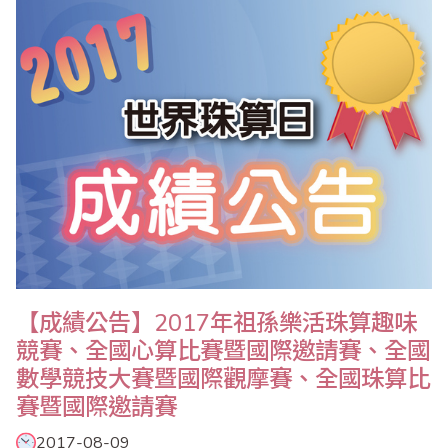
鬥志，更掩蓋不了他們手中獎盃那炫目的閃閃光芒！「榮譽」顯現
在選手的小臉蛋上；「欣慰」洋溢在教練..
【成績公告】2017年祖孫樂活珠算趣味
競賽、全國心算比賽暨國際邀請賽、全國
數學競技大賽暨國際觀摩賽、全國珠算比
賽暨國際邀請賽
2017-08-09