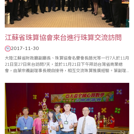
江蘇省珠算協會來台進行珠算交流訪問
2017-11-30
大陸江蘇省財政廳副廳長、珠算協會名譽會長趙光等一行7人於11月
21日至27日來台訪問7天，並於11月21日下午拜訪台灣省商業總
會，由葉宗義副理事長親自接待，相互交流珠算推廣經驗。葉副理
事長在致詞中介紹了台灣目前珠心算的發展，包括從傳統商業的計
算功能、幼兒智力開發的教育功能以及透過珠心算的學習，刺激腦
細胞的活動，預防失智症等功能；趙名譽會長也簡述了江蘇省自
2012年珠心算實驗工作啟動以來，珠心算推廣..