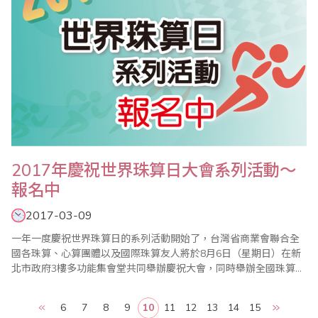
2017年慶祝世界珠算日大會系列活動～
報名中
2017-03-09
一年一度慶祝世界珠算日的系列活動開始了，台灣省商業會聯合全
國各珠算、心算團體以及國際珠算友人將於8月6日（星期日）在新
北市政府3樓多功能集會堂共同舉辦慶祝大會，同時舉辦全國珠算比
賽暨國際邀請賽、全國心算比賽暨國際邀請賽、全國數學競技大賽
暨國際觀摩賽、祖孫樂活珠算趣味競賽等系列活動，歡迎踴躍報名
6
7
8
9
10
11
12
13
14
15
參加。 ＊201..