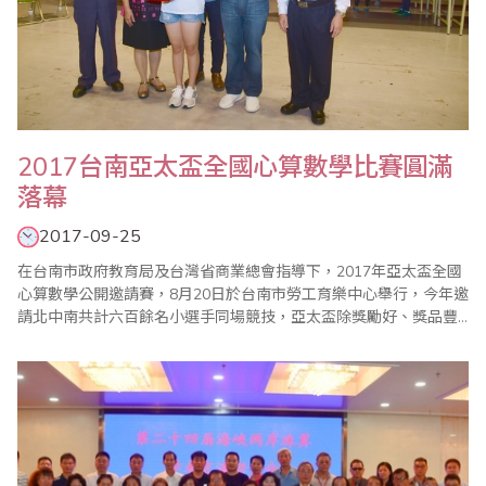
2017台南亞太盃全國心算數學比賽圓滿
落幕
2017-09-25
在台南市政府教育局及台灣省商業總會指導下，2017年亞太盃全國
心算數學公開邀請賽，8月20日於台南市勞工育樂中心舉行，今年邀
請北中南共計六百餘名小選手同場競技，亞太盃除獎勵好、獎品豐
富、獎盃高大精緻外，第一名並加發獎學金，各組榮獲前十位選手
頒發台南市政府教育局長獎狀，亞太盃一貫秉持公平、公正、公開
的原則辦理，在全體工作人員努力下圓滿成功。 頒獎典禮於上午
10:10在大禮堂舉行，場面熱鬧，座無..