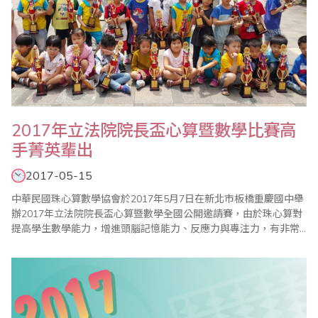
2017年立法院院長盃心算暨數學比賽高
手菁英輩出
2017-05-15
中華民國珠心算數學協會於2017年5月7日在新北市板橋重慶國中舉
辦2017年立法院院長盃心算暨數學全國公開邀請賽，由於珠心算對
提高學生數學能力，增進頭腦記憶能力、反應力與專注力，有非常
顯著的效果，因此近年來很多家長重視這項才藝。 整個會場猶如大
會考，一場結合「專心」、「細心」、「耐心」的比賽，光是監考
老師就動員一百多位，此賽乃訓練選手的膽識，讓學子們知道如何
從失敗中再接再厲，如何從成功中學習..