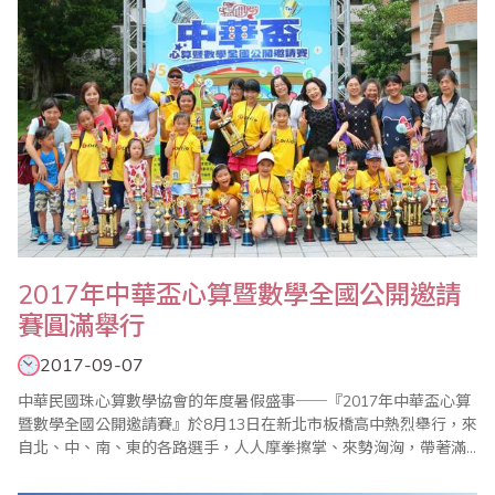
2017年中華盃心算暨數學全國公開邀請
賽圓滿舉行
2017-09-07
中華民國珠心算數學協會的年度暑假盛事──『2017年中華盃心算
暨數學全國公開邀請賽』於8月13日在新北市板橋高中熱烈舉行，來
自北、中、南、東的各路選手，人人摩拳擦掌、來勢洶洶，帶著滿
腔的鬥志與信心要來征服全國性大賽，準備與全臺的珠心算、數學
佼佼者決一勝負！ 儘管烈日當頭，卻未影響選手們勢在必得的炯炯