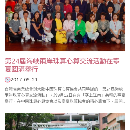
第24屆海峽兩岸珠算心算交流活動在寧
夏圓滿舉行
2017-09-21
台灣省商業總會與大陸中國珠算心算協會共同舉辦的「第24屆海峽
兩岸珠算心算交流活動」，於9月12日在有「塞上江南」美稱的寧夏
舉行，在中國珠算心算協會以及寧夏珠算協會的精心籌備下，展開
為期8天的參訪活動。首先9月13日在寧夏財政幹部教育中心舉行學
術交流會，台灣省商業總會由副理事長兼珠算委員會主任委員葉宗
義率團一行25人與會，與會成員還包括中國珠算心算協會王朝才副
會長、王妍玲秘書長、米慧珍副祕書長、寧夏..