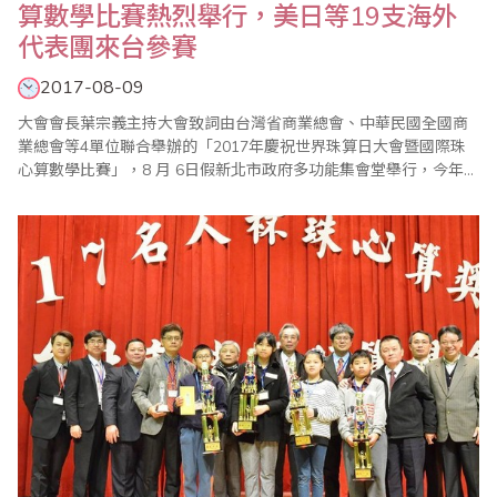
算數學比賽熱烈舉行，美日等19支海外
代表團來台參賽
2017-08-09
大會會長葉宗義主持大會致詞由台灣省商業總會、中華民國全國商
業總會等4單位聯合舉辦的「2017年慶祝世界珠算日大會暨國際珠
心算數學比賽」，8 月 6日假新北市政府多功能集會堂舉行，今年大
會活動，除了國內珠心算界人士踴躍參加，來自美國、加拿大、日
本、馬來西亞、印尼、香港及中國大陸等海外代表團共達19支，受
到國內相關同業熱烈歡迎。此外，會中也舉辦祖孫樂活珠算趣味競
賽，以及國內獨有的傳票表演賽，都引起各界..