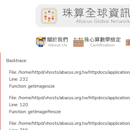
A PHP Error was encountered
Severity: Warning
Message: getimagesize(): Corrupt JPEG data: 68 extraneous 
Filename: libraries/CImage.php
關於我們
珠心算數學檢定
About Us
Certification
Line Number: 232
Backtrace:
File: /home/httpd/vhosts/abacus.org.tw/httpdocs/application
Line: 232
Function: getimagesize
File: /home/httpd/vhosts/abacus.org.tw/httpdocs/application/
Line: 120
Function: getImageResize
File: /home/httpd/vhosts/abacus.org.tw/httpdocs/application/