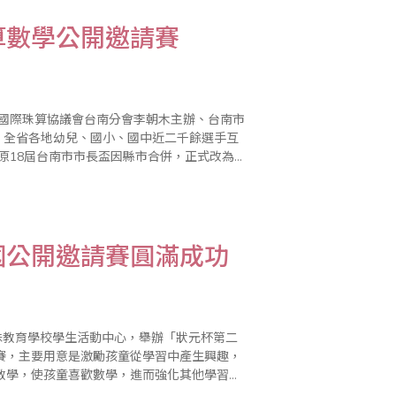
算數學公開邀請賽
由國際珠算協議會台南分會李朝木主辦、台南市
行，全省各地幼兒、國小、國中近二千餘選手互
學是科技的根基，珠算乃是本國傳統國粹，應
國公開邀請賽圓滿成功
殊教育學校學生活動中心，舉辦「狀元杯第二
賽，主要用意是激勵孩童從學習中產生興趣，
教學，使孩童喜歡數學，進而強化其他學習與
賽者的弟妹來見習，使得會場熱鬧滾滾。 中