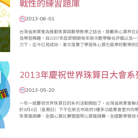
戰性的練習題庫
2013-06-01
台灣省商業會為推動珠算與數學教學之結合，鼓勵珠心算界在
及學習興趣，自2007年起即開辦每年兩次數學聯合評鑑以及
力下，迄今已見成效，漸次落實了學習珠心算也能學好數學的
試題頗受好評，學生及家長不斷呼籲省商會編印相關模擬試題
用，在經過一..
2013年慶祝世界珠算日大會系
2013-05-20
一年一度慶祝世界珠算日的系列活動開始了，台灣省商業會聯
於8月4日（星期日）下午在新北市政府3樓多功能集會堂共同
珠算邀請賽、全國心算比賽暨國際心算邀請賽、全國數學競技大賽等系列活動。 現
啟兒童智力，對年長者也有健腦、教育、樂活的功能，希望各界