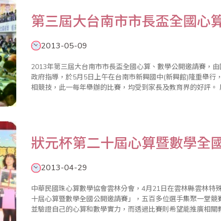
第三屆大台南市市長盃全國心
2013-05-09
2013年第三屆大台南市市長盃全國心算、數學公開邀請賽，
政府指導，於5月5日上午在台南市新興國中(新興館)隆重舉
相競技，此一每年舉辦的比賽，均受到家長及教育界的好評。 原18屆台南市市長盃因縣市合併，正式改為
第三屆大台南市市長盃，李朝木認為，心算是數學的基礎，數
該繼續傳..
狀元杯第二十屆心算暨數學全
2013-04-29
中華民國珠心算數學協會雲林分會，4月21日在雲林縣雲林特
十屆心算暨數學全國公開邀請賽」，五百多位選手集聚一堂競
並驗證自己的心算和數學實力，而透過比賽則希望能推廣相關
邏輯能力，不少家長也全程陪同參加這場盛事，更有家長帶領參