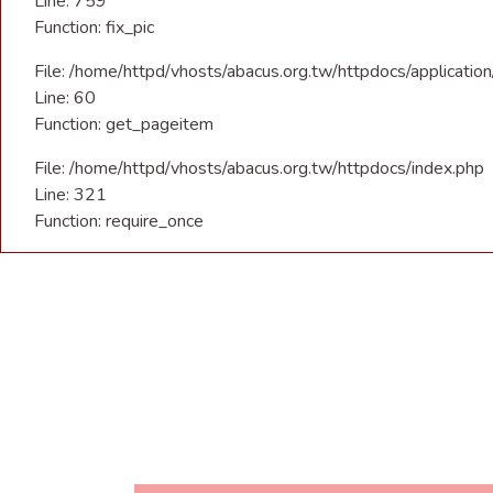
Line: 759
Function: fix_pic
File: /home/httpd/vhosts/abacus.org.tw/httpdocs/applicatio
Line: 60
Function: get_pageitem
File: /home/httpd/vhosts/abacus.org.tw/httpdocs/index.php
Line: 321
Function: require_once