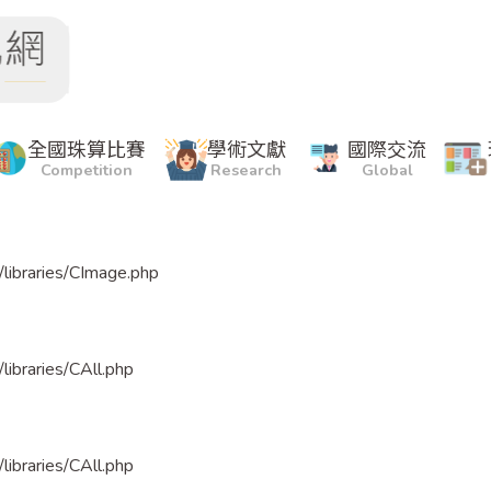
bytes before marker
全國珠算比賽
學術文獻
國際交流
Competition
Research
Global
/libraries/CImage.php
libraries/CAll.php
libraries/CAll.php