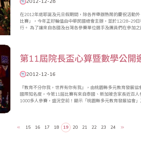
2012-12-28
在2012年底耶誕及元旦假期間，除各界舉辦熱鬧的慶祝活動外
比賽」，今年正好輪值由中華民國總會主辦，並於12/28~2
行。 為了讓來自各國及台灣各參賽單位選手及團員們在參加之餘，也能深入體驗台灣風俗民情及文化，中華
民國總會會長廖正輝特別規劃成為2天1夜(包含賽前練習及交流
第11屆院長盃心算暨數學公開
2012-12-16
『教育不分你我，世界有你有我』，由桃園縣多元教育發展協
國際知名度，今第11屆比賽有來自泰國、新加坡含家長近百
1000多人參賽，盛況空前！顯示「桃園縣多元教育發展協會」
項比賽增進了國際交流暨親善學術訪問，一年比一年更進步，
灣，走向世界，..
15
16
17
18
19
20
21
22
23
24