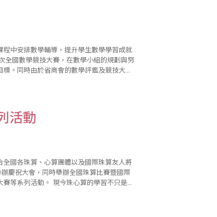
課程中安排數學輔導，提升學生數學學習成就
一次全國數學競技大賽，在數學小組的規劃與努
目標。同時由於省商會的數學評鑑及競技大賽
，以提供考區配合評鑑及比賽參加學生練習使
列活動
合全國各珠算、心算團體以及國際珠算友人將
舉辦慶祝大會，同時舉辦全國珠算比賽暨國際
今珠心算的學習不只是開
能多提供高齡學習或珠算對於醫..