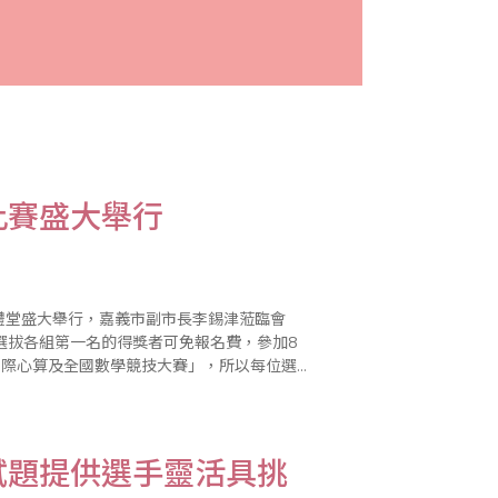
比賽盛大舉行
大禮堂盛大舉行，嘉義市副市長李錫津蒞臨會
選拔各組第一名的得獎者可免報名費，參加8
國際心算及全國數學競技大賽」，所以每位選
試題提供選手靈活具挑