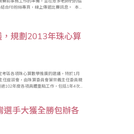
責賽前事務工作的準備，並在眾多老師們的協
結合FB粉絲專頁，線上傳遞比賽訊息。 本
更增加一場緊張刺激..
，規劃2013年珠心算
定考區各項珠心算數學推廣的建議，特於1月
區主任座談會，由珠算委員會葉宗義主任委員親
過102年度各項具體重點工作，包括1年4次
，同時確定2013年全國珠算界慶祝世界珠
灣選手大獲全勝包辦各