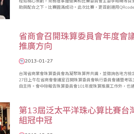
程焰精心策劃，常務理事鍾健美和比賽委員會主委李皓晴等負
助與配合之下，比賽圓滿成功。此次比賽，更首創運用QRcode
屆的比賽，除保留名人杯最大的特色--【唸心算比賽】，理事長
省商會召開珠算委員會年度會議
推廣方向
2013-01-27
台灣省商業會珠算委員會為凝聚珠算界共識，並徵詢各地方檢
27日上午在省商會會議室召開珠算委員會執行委員會議暨考
自主持。會中除報告珠算委員會101年度珠算推廣工作外，也通
的珠心算檢定、2次的數學評鑑、2次海峽兩岸珠心算通信比賽外
算日大會暨全..
第13屆泛太平洋珠心算比賽台
組冠中冠