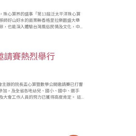
，珠心算界的盛事「第13屆泛太平洋珠心算
9日移師好山好水的苗栗縣香格里拉樂園盛大舉
、營火晚會、選手闖關活動等…..
邀請賽熱烈舉行
會主辦的院長盃心算暨數學公開邀請賽已打響
人參加，及全省各地幼兒、國小、國中、選手
及大會工作人員的努力已獲得高度肯定。 這
更用心，更完美。該協會希望選手們能走出台