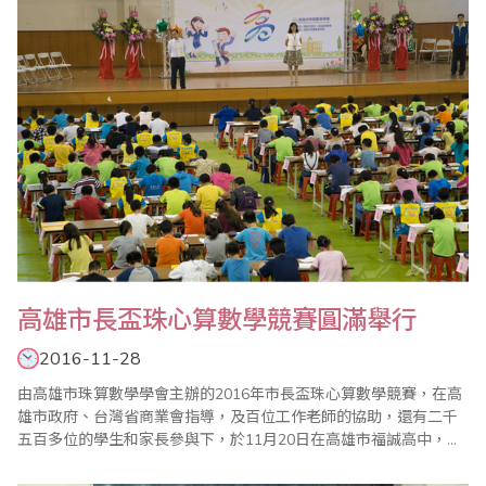
紛紛加入樂齡珠算教學，也拓展海外市場，立..
高雄市長盃珠心算數學競賽圓滿舉行
2016-11-28
由高雄市珠算數學學會主辦的2016年市長盃珠心算數學競賽，在高
雄市政府、台灣省商業會指導，及百位工作老師的協助，還有二千
五百多位的學生和家長參與下，於11月20日在高雄市福誠高中，順
利圓滿結束 今年競賽較特別的是舉辦一場樂齡珠心算趣味競賽，看
到樂齡長青長者們認真作答和開心得奬上台心情，都給在場的家長