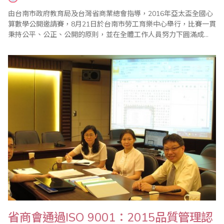
由台南市政府教育局及台灣省商業總會指導，2016年亞太盃全國心
算數學公開邀請賽，8月21日於台南市勞工育樂中心舉行，比賽一貫
秉持公平、公正、公開的原則，並在全體工作人員努力下圓滿成
功。 今年共有八百多位選手參賽，除前四名選手頒發獎盃、獎狀
外，各組榮獲前十位選手頒發台南市政府教育局長獎狀，第一名另
有獎章和獎金，而未入選前四名的小朋友則贈送優勝獎品。 頒獎典
禮於上午10:30在大禮堂舉行，..
省商會通過ISO 9001：2015品質管理認