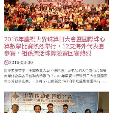
2016年慶祝世界珠算日大會暨國際珠心
算數學比賽熱烈舉行，12支海外代表團
參賽，祖孫樂活珠算競賽回響熱烈
2016-08-30
頒獎典禮完畢，全體與會人員、優勝選手及老師們大合影由台灣省
商業總會與各單位聯合舉辦的「2016年慶祝世界珠算日大會暨國際
珠心算數學比賽」，8 月 27日假新北市政府多功能集會堂舉行，今
年大會活動，除了國內珠心算界人士踴躍參加，來自美國、日本、
印尼、新加坡、香港等海外代表團以及大陸的兩岸組共達12支，其
中日本2團隊是首次參加者，受到國內珠算界熱烈歡迎。此外，因逢
我國的祖父母節，會中也舉辦祖孫樂活珠算..