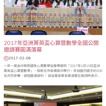
2017年亞洲菁英盃心算暨數學全國公開
邀請賽圓滿落幕
2017-02-08
一年一度由中華民國珠心算數學協會舉辦的「2017年1月15日亞洲
菁英盃心算暨數學」，假新北市板橋高中舉行，來自國內選手約300
名共同參賽，過程圓滿順利。 該協會理事長黃淑惠在致詞時表示，
學習「珠心算」並不單只是學習計算能力，越來越多研究報告指出
珠心算對學齡中小孩腦力的開發、運算能力、反應能力等皆有非常
顯著之幫助，也因為研究及實務上的肯定，珠心算已在世界各地吹
起學習風潮，並在2013年由聯合國..