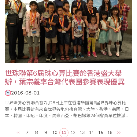
世珠聯第6屆珠心算比賽於香港盛大舉
辦，葉宗義率台灣代表團參賽表現優異
2016-08-01
世界珠算心算聯合會7月28日上午在香港舉辦第6屆世界珠心算比
賽，本屆比賽計有來自世界各地包括台灣、大陸、香港、美國、日
本、韓國、印尼、印度、馬來西亞、黎巴嫩等24個會員單位推派選
手參賽。台灣代表團由世珠聯副會長、台灣省商業總會副理事長葉
宗義率團參賽，獲得優異成績，吸引各國代表團的注目；包括選手
7
8
9
10
11
12
13
14
15
16
組總成績獲得團體賽一等獎、學生A組獲得團體賽一等獎、學前組獲