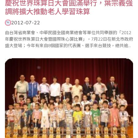
慶祝世界珠算日大會圓滿舉行，葉宗義強
調將擴大推動老人學習珠算
2012-07-22
由台灣省商業會、中華民國全國商業總會等單位共同舉辦的「2012
年慶祝世界珠算日大會暨國際珠心算比賽」，7月22日在新北市政府
盛大登場；今年有來自8個國家的代表團、選手來台競技，總共逾
3000人與會，現場熱鬧滾滾；大會主席、世界珠算心算聯合會副會
長葉宗義(見左圖)致詞強調，珠算已成為每個人終身學習的有效工
具，省商會計畫進一步推動成立「台灣珠心算千人俱樂部」，以老
者為成員，藉以凸顯珠心算可以有效防止老..