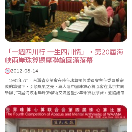
「一週四川行 一生四川情」，第20屆海
峽兩岸珠算觀摩聯誼圓滿落幕
2012-08-14
1991年7月，台灣省商業會在時任珠算振興委員會主任委員葉宗
義的籌畫下，引領風氣之先，與大陸中國珠算心算協會在北京共同
舉辦了首屆海峽兩岸珠算學術交流會暨少年珠算觀摩賽，並協議每
年輪流主辦一次海峽兩岸珠算學術交流活動。轉眼20年時光飛逝，
第20屆海峽兩岸珠算觀摩聯誼活動，在中國珠算心算協會及四川省
珠算協會的細心籌備下，於10月14日起在四川舉行，並進行為期八
天的參觀訪問行程。10月14日下午，台灣..