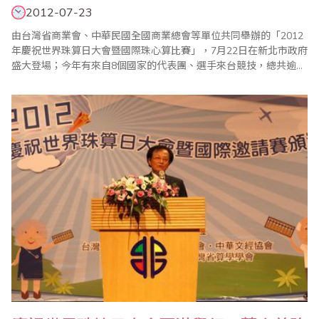
2012-07-23
由台灣省商業會、中華民國全國商業總會等單位共同舉辦的「2012
年慶祝世界珠算日大會暨國際珠心算比賽」，7月22日在新北市政府
盛大登場；今年有來自8個國家的代表團、選手來台競技，總共逾
3000人與會，現場熱鬧滾滾；大會主席、世界珠算心算聯合會副會
長葉宗義(見左圖)致詞強調，珠算已成為每個人終身學習的有效工
具，省商會計畫進一步推動成立「台灣珠心算千人俱樂部」，以老
者為成員，藉以凸顯珠心算可以..