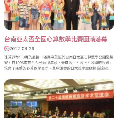
台南亞太盃全國心算數學比賽圓滿落幕
2012-08-26
珠算界每年8月的最後一場賽事莫過於台南亞太盃心算數學公開邀請
賽，自1996年來至今已過16年頭，秉持公平、公正、公開的原則，
培育了無數的心算數學良才，其中頒發的亞太奬學金總額高達60萬
元以上，是異於其它比賽的一場盛事。 2012年亞太盃比賽於8月26
日台南勞工育樂中心舉行，夾著『天秤』及『布拉萬』雙颱的威
脅，有驚無險，如期辦理，當天不但無風無雨，凡而涼風徐徐，真
是幸運的一天。賽事如同以往秉持..