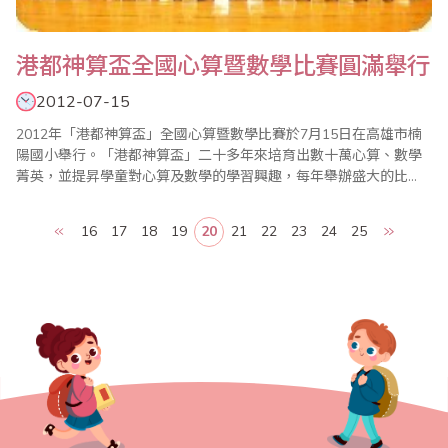
港都神算盃全國心算暨數學比賽圓滿舉行
2012-07-15
2012年「港都神算盃」全國心算暨數學比賽於7月15日在高雄市楠
陽國小舉行。「港都神算盃」二十多年來培育出數十萬心算、數學
菁英，並提昇學童對心算及數學的學習興趣，每年舉辦盛大的比
賽，都受到家長及教育界的好評。 此次比賽分為心算組和數學組兩
個項目，共計900多名選手參賽。10點陸續公佈成績，分為幼稚
16
17
18
19
20
21
22
23
24
25
園、一年級到六年級等組，一切作業迅速、公開、公平、公正，名
列前茅的小選手除獎金外更獲頒高大精緻獎..