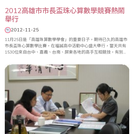
2012高雄市市長盃珠心算數學競賽熱鬧
舉行
2012-11-25
11月25日是「高雄珠算數學學會」的重要日子，期待已久的高雄市
市長盃珠心算數學比賽，在福誠高中活動中心盛大舉行，當天共有
1530位來自台中、嘉義、台南、屏東各地的高手互相競技，有別於
以往的是，為了讓選手時間充裕，有最佳的表現，此次特在下午舉
行，加計家長現場人數超過2500人，比賽熱鬧非凡。此次活動在高
雄市珠算數學學會張文強理事長推動，與李振安、黃麗美、謝文
德、許誌文、蕭麗蘭等理事長協助、和全體老師..