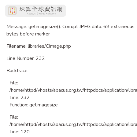
A PHP Error was encountered
Severity: Warning
Message: getimagesize(): Corrupt JPEG data: 68 extraneous
bytes before marker
Filename: libraries/CImage.php
Line Number: 232
Backtrace:
File:
/home/httpd/vhosts/abacus.org.tw/httpdocs/application/libr
Line: 232
Function: getimagesize
File:
/home/httpd/vhosts/abacus.org.tw/httpdocs/application/libra
Line: 120