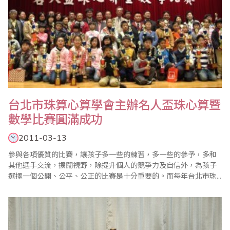
台北市珠算心算學會主辦名人盃珠心算暨
數學比賽圓滿成功
2011-03-13
參與各項優質的比賽，讓孩子多一些的練習，多一些的參予，多和
其他選手交流，擴闊視野，除提升個人的競爭力及自信外，為孩子
選擇一個公開、公平、公正的比賽是十分重要的。而每年台北市珠
算心算學會所舉辦的各項比賽，更是各參賽單位和大多數家長的首
選。 珠心算與數學的聯結是必要的需求，學習珠心算除增強計算能
力外，更能應用於數學的學習，增強數學的智能，加上以比賽領導
教學的觀念，台北市珠算心算學會於近年來的歷屆..