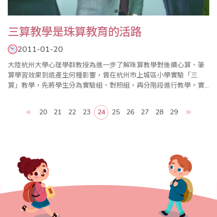
三算教學是珠算教育的活路
2011-01-20
大陸杭州大學心理學群教授為進一步了解珠算教學對後續心算、筆
算學習效果到底產生何種影響，曾在杭州市上城區小學實驗「三
算」教學，先將學生分為實驗組、對照組，再分階段進行教學。實
驗者先在實驗組實施珠算教學，讓學生熟悉運珠方法和運珠計算，
然後考慮進行心算、筆算的教學，惟實驗者在前測、複測中發現，
20
21
22
23
24
25
26
27
28
29
即使尚未正式指導學生學習心算、筆算，實驗組學生的心算、筆算
複測成績與前測比較，已有顯著不同。實驗者還進一步..