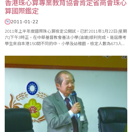
香港珠心算專業教育協會肯定省商會珠心
算國際鑑定
2011-01-22
2011年上半年度國際珠心算檢定公開試，已於2011年1月22日(星期
六)下午3時正，在中華基督教會基法小學(油塘)順利完成。是屆應考
學生來自本港150間不同的中、小學及幼稚園，檢定人數為673人。
本會尤衷地感謝中華基督教會基法小學(油塘)的協助，與及各家長和
學生的支持，特別感謝本會各位導師的專業服務態度和精神，至令
考試流程得以順利圓滿地進行。以有形的成績來看兒童無形的潛能
發展，認證系統的確是衡量..