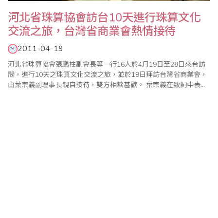
河北省珠算協會訪台10天進行珠算文化
交流之旅，台灣省商業會熱情接待
2011-04-19
河北省珠算協會張鵬柱副會長等一行16人於4月19日至28日來台訪
問，進行10天之珠算文化交流之旅，並於19日拜訪台灣省商業會，
由葉宗義副理事長親自接待，雙方相談甚歡。 葉宗義在致詞中表
示，省商會自2000年前往河北省參加第10屆海峽兩岸珠算學術交流
會暨少年珠算觀摩聯誼賽後，就與河北省珠算協會展開密切的交流
互訪，至今已有10年，見到各位就像見到老朋友一樣親切。他也介
紹了台灣目前珠算..