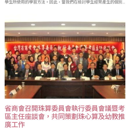
學生所使用的學習方法。因此，當我們在檢討學生經常產生的個別
錯誤，應了解其計算方法為何? 才能追本溯源，改正其計算的盲點，
並提昇學習的效能。 1、計算答數少於或多於正確答數，且誤差數
字較多位。此類算癖並非由於加減算的算癖而產生的答數誤差。比
如說..
省商會召開珠算委員會執行委員會議暨考
區主任座談會，共同策劃珠心算及幼教推
廣工作