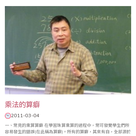
數上升愈來愈難，是所謂先甘後苦。而除算的入門較有難度(對稚齡
而言)，逐漸熟練後，愈有心得，便愈算愈容易是所謂先苦後甘。
(1) 置假商過大或過小。過大機率幾乎每個題目都會面臨，當學生做
還原動..
乘法的算癖
2011-03-04
一、常見的乘算算癖 在學習珠算乘算的過程中，常可發覺學生們所
容易發生的錯誤(在此稱為算癖)。所有的算癖，其來有自，全部源於