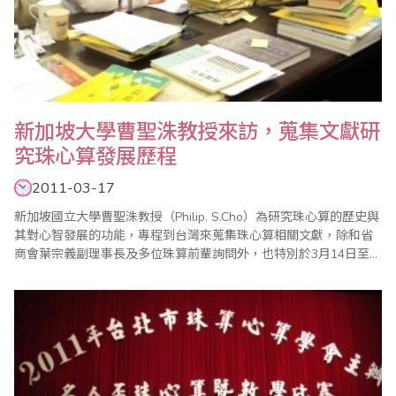
新加坡大學曹聖洙教授來訪，蒐集文獻研
究珠心算發展歷程
2011-03-17
新加坡國立大學曹聖洙教授（Philip. S.Cho）為研究珠心算的歷史與
其對心智發展的功能，專程到台灣來蒐集珠心算相關文獻，除和省
商會葉宗義副理事長及多位珠算前輩詢問外，也特別於3月14日至
16日至省商會，在本會王良新秘書長、林元翔副秘書長、珠算委員
會楊程焰駐會執行委員等協助下，查閱文獻並提供相關資料。曹教
授畢業於美國麻省理工學院，在賓州州立大學取得歷史和社會學博
士，目前在新加坡大學亞洲研究中心..