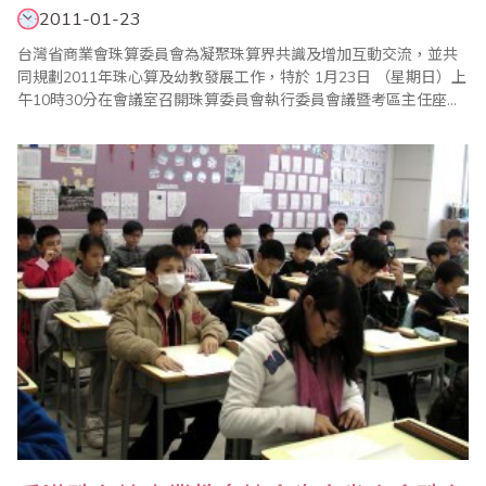
2011-01-23
台灣省商業會珠算委員會為凝聚珠算界共識及增加互動交流，並共
同規劃2011年珠心算及幼教發展工作，特於 1月23日 （星期日）上
午10時30分在會議室召開珠算委員會執行委員會議暨考區主任座談
會。會中並報告珠算委員會99年度珠算推廣工作外，也通過100年
度各項重點工作，除例行的珠心算檢定、數學評鑑、海峽兩岸珠心
算通信比賽外，同時為慶祝民國百年盛大舉辦2011年全國珠算界慶
祝世界珠算日大會，並舉辦全國珠..