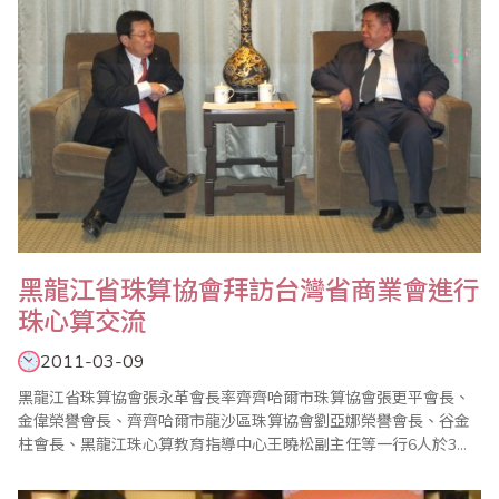
黑龍江省珠算協會拜訪台灣省商業會進行
珠心算交流
2011-03-09
黑龍江省珠算協會張永革會長率齊齊哈爾市珠算協會張更平會長、
金偉榮譽會長、齊齊哈爾市龍沙區珠算協會劉亞娜榮譽會長、谷金
柱會長、黑龍江珠心算教育指導中心王曉松副主任等一行6人於3月9
日拜訪台灣省商業會，由葉宗義副理事長親自接待，雙方洽談甚為
融洽。 葉宗義副理事長在致詞中除介紹台灣目前珠算發展現況外，