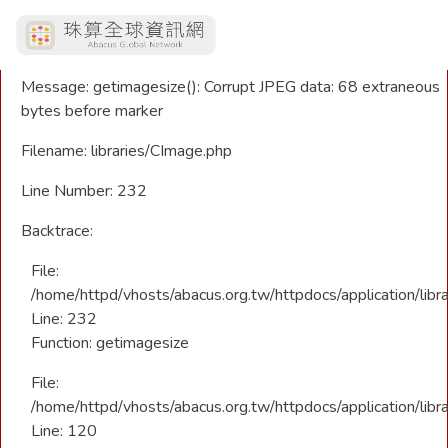
A PHP Error was encountered
Severity: Warning
Message: getimagesize(): Corrupt JPEG data: 68 extraneous
bytes before marker
Filename: libraries/CImage.php
Line Number: 232
Backtrace:
File:
/home/httpd/vhosts/abacus.org.tw/httpdocs/application/libr
Line: 232
Function: getimagesize
File:
/home/httpd/vhosts/abacus.org.tw/httpdocs/application/libra
Line: 120