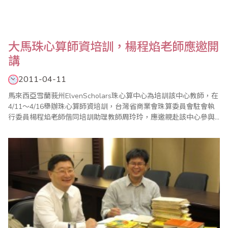
大馬珠心算師資培訓，楊程焰老師應邀開
講
2011-04-11
馬來西亞雪蘭莪州ElvenScholars珠心算中心為培訓該中心教師，在
4/11～4/16舉辦珠心算師資培訓，台灣省商業會珠算委員會駐會執
行委員楊程焰老師偕同培訓助理教師周玲玲，應邀親赴該中心參與
教學。據楊程焰表示，此次培訓學員，從完全不會到六級珠心算程
度，不但展現該中心培訓學員認真用心，優質的學與教的一面，從
該中心負責的Datin女士親自全程參與學習，更凸顯該中心辦好珠心
算教育的企圖心。我們欣喜..