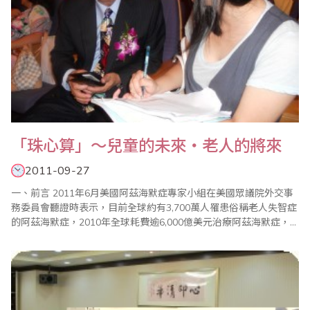
「珠心算」～兒童的未來‧老人的將來
2011-09-27
一、前言 2011年6月美國阿茲海默症專家小組在美國眾議院外交事
務委員會聽證時表示，目前全球約有3,700萬人罹患俗稱老人失智症
的阿茲海默症，2010年全球耗費逾6,000億美元治療阿茲海默症，
佔了全球經濟總產值的百分之一。專家預計2050年之前阿茲海默症
患者將高達1.15億，由於罹患阿茲海默症將會使大腦的功能逐漸減
退並影響日常生活，大量的醫療與照護支出將會拖垮全球的經..