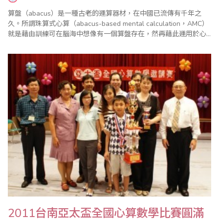
算盤（abacus）是一種古老的運算器材，在中國已流傳有千年之
久。所謂珠算式心算（abacus-based mental calculation，AMC）
就是藉由訓練可在腦海中想像有一個算盤存在，然再藉此運用於心
算，處理龐大的數字運算，其中包含加減乘除皆可應用。雖然珠算
教育已經從台灣小學生的正規教育中廢止多年，但是珠算式心算的
教育卻已悄悄在世界各國逐漸扎根，在數字計算及腦部潛能開發方
面逐漸展..
2011台南亞太盃全國心算數學比賽圓滿