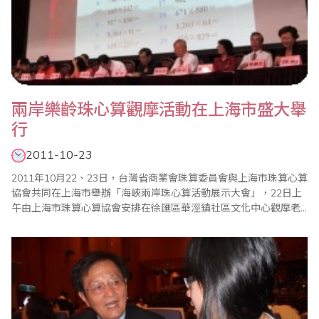
兩岸樂齡珠心算觀摩活動在上海市盛大舉
行
2011-10-23
2011年10月22、23日，台灣省商業會珠算委員會與上海市珠算心算
協會共同在上海市舉辦「海峽兩岸珠心算活動展示大會」，22日上
午由上海市珠算心算協會安排在徐匯區華涇鎮社區文化中心觀摩老
年珠算心算健腦教學並座談，23日上午由省商會葉宗義副理事長親
率四位67歲以上的長青選手在上海科學會堂進行心算表演，葉副理
事長並發表「『珠心算』-兒童的未來老人的將來」演說。兩天的活
動讓海峽兩岸與會的專家學者對於老年..