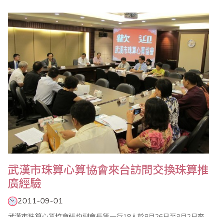
事長在致詞中表示，省商會自1998年前往安徽省參加第8屆海峽兩
岸珠算學術交流會暨少年珠算觀摩聯誼賽後，也陸陸續續在兩岸各
項交流活動中相互交換推廣心得，至今已超過10年，見到各位就像
見到老朋友一樣親切，非常..
武漢市珠算心算協會來台訪問交換珠算推
廣經驗
2011-09-01
武漢市珠算心算協會張灼副會長等一行18人於8月26日至9月2日來