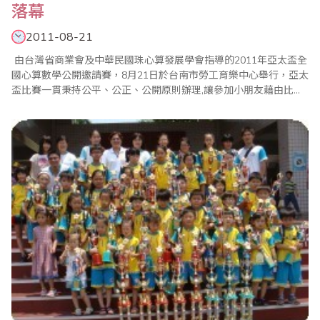
落幕
2011-08-21
由台灣省商業會及中華民國珠心算發展學會指導的2011年亞太盃全
國心算數學公開邀請賽，8月21日於台南市勞工育樂中心舉行，亞太
盃比賽一貫秉持公平、公正、公開原則辦理,讓參加小朋友藉由比賽
體會「一分耕耘，一分收穫」、「要怎麼收穫,先要哪麼栽!」的學習
道理。今年參加人數比往年增加，計有六百多名選手與賽，整個比
賽經過一個上午，在全體工作人員努力配合下圓滿成功。 亞..