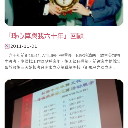
「珠心算與我六十年」回顧
2011-11-01
六十年前即1951年7月自國小畢業後，因家境清寒，放棄參加初
中聯考，準備找工作以貼補家用，後因級任導師，前往家中勸說父
母於最後三天始報考台南市立商業職業學校（即現今之國立南
商），幸獲錄取，而開啟了我與珠心算的良緣。記得當時回母校任
教之珠算老師吳樹基恩師，發覺我「唸心算」表現突出，初中二年
級上學期已能算出十口之五位數「唸心算」，認為不可多得，隨即
展開有計劃之培育，更利用每星期珠算課下課之短短十分鐘..