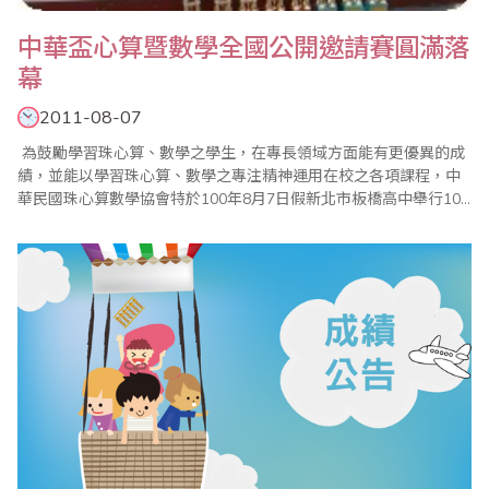
中華盃心算暨數學全國公開邀請賽圓滿落
幕
2011-08-07
為鼓勵學習珠心算、數學之學生，在專長領域方面能有更優異的成
績，並能以學習珠心算、數學之專注精神運用在校之各項課程，中
華民國珠心算數學協會特於100年8月7日假新北市板橋高中舉行100
年中華盃心算暨數學全國公開邀請賽。 在比賽進行中本會邀請大會
名譽會長、中華民國珠心算數學協會理事長鄭逢時親臨現場，他提
及學習珠心算並將其與學校的數學課程結合可刺激學習動機，提升
學齡兒童及中..