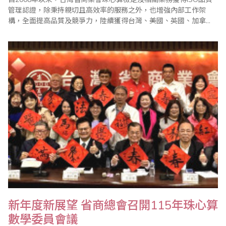
管理認證，除秉持親切且高效率的服務之外，也增強內部工作架
構，全面提高品質及競爭力，陸續獲得台灣、美國、英國、加拿
大、澳洲、日本、新加坡、馬來西亞、印尼、印度、香港、沙烏地
阿拉伯以及大陸等地珠算教育單位認同並加入省商會組織，參加珠
算心算鑑定，廣受好評。 2026年3月24日再度通過德國ALBERK QA
TECHNIC GmbH授權日..
新年度新展望 省商總會召開115年珠心算
數學委員會議