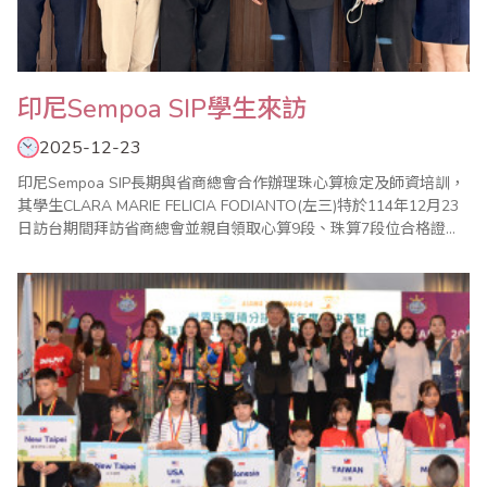
印尼Sempoa SIP學生來訪
2025-12-23
印尼Sempoa SIP長期與省商總會合作辦理珠心算檢定及師資培訓，
其學生CLARA MARIE FELICIA FODIANTO(左三)特於114年12月23
日訪台期間拜訪省商總會並親自領取心算9段、珠算7段位合格證
書，由本會副秘書長林元翔(右三)親自頒發。