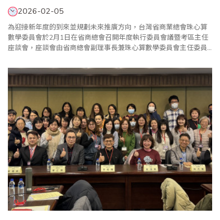
2026-02-05
為迎接新年度的到來並規劃未來推廣方向，台灣省商業總會珠心算
數學委員會於2月1日在省商總會召開年度執行委員會議暨考區主任
座談會，座談會由省商總會副理事長兼珠心算數學委員會主任委員
蕭秋勇親自主持。蕭主委在致詞中表示各位委員都是推動珠算工作
中亦師亦友的好夥伴，感謝他們對省商總會各項推廣活動的支持和
協助，未來繼續攜手為珠心算教育努力。 會議中報告了珠心算數學
委員會114年度珠算推廣工作外，也通過11..