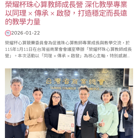
榮耀杯珠心算教師成長營 深化教學專業
以同理 × 傳承 × 啟發，打造穩定而長遠
的教學力量
2026-01-22
榮耀杯心算競賽委員會為促進珠心算教師專業成長與教學交流，於
115年1月11日在台灣省商業會會議室舉辦「榮耀杯珠心算教師成長
營」。本次活動以「同理 × 傳承 × 啟發」為核心主軸，特別感謝台
灣省商業會提供優質場地，當天包括省商總會林元翔副秘書長、泛
太平洋珠心算協會廖正輝創會理事長、榮耀杯心算競賽委員會鍾健
美會務主委、邱建豪試務主委等多位長期投入珠心算教育與賽務推
動的貴賓蒞臨指..