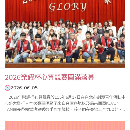
2026榮耀杯心算競賽圓滿落幕
2026-06-05
2026年榮耀杯心算競賽於115年5月17日在台北市劍潭青年活動中
心盛大舉行。本次賽事匯聚了來自台灣各地以及馬來西亞KEVLIN
TAN團長帶領當地優秀選手同場競技，孩子們在賽場上全力以赴，
展現出驚人的專注力、運算速度與準確度。這場高水準的賽事，不
僅讓現場教練、家長與貴賓共同見證了珠心算教育的豐碩成果，更
記錄下孩子們挑戰自我、發光發熱的榮耀時刻。 一場成功賽事