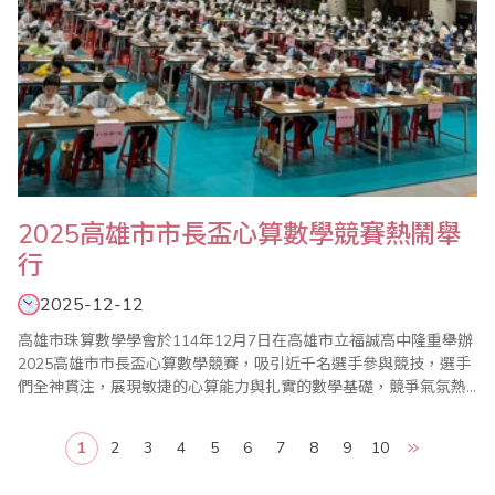
2025高雄市市長盃心算數學競賽熱鬧舉
行
2025-12-12
高雄市珠算數學學會於114年12月7日在高雄市立福誠高中隆重舉辦
2025高雄市市長盃心算數學競賽，吸引近千名選手參與競技，選手
們全神貫注，展現敏捷的心算能力與扎實的數學基礎，競爭氣氛熱
烈。
1
2
3
4
5
6
7
8
9
10