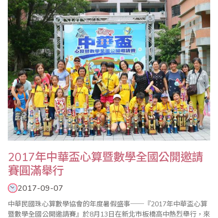
義率團一行25人與會，與會成員還包括中國珠算心算協會王朝才副
會長、王妍玲秘書長、米慧珍副祕書長、寧夏..
2017年中華盃心算暨數學全國公開邀請
賽圓滿舉行
2017-09-07
中華民國珠心算數學協會的年度暑假盛事──『2017年中華盃心算
暨數學全國公開邀請賽』於8月13日在新北市板橋高中熱烈舉行，來