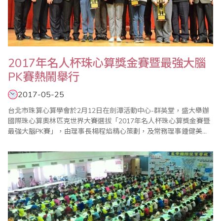
2017年名人杯珠心算獎金賽暨最強大腦
PK賽熱鬧舉行
2017-05-25
台北市珠算心算學會於2月12日在劍潭活動中心-群英堂，盛大舉辦
國際珠心算奧林匹克世界大賽選拔「2017年名人杯珠心算獎金賽暨
最強大腦PK賽」，由理事長楊程焰精心策劃，及常務理事鍾健美和
比賽委員會主委李皓晴負責賽前事務的籌備，在公平、公正的大會
裁判長陳彥光老師主持下，加上眾多老師的協助與配合，使得比賽
圓滿成功。本屆比賽開創閃算PK表演賽，凡參加珠算比賽的孩童，
人人皆有機會參與角逐，並取各組前二名至台..