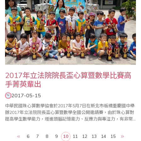
2017年立法院院長盃心算暨數學比賽高
手菁英輩出
2017-05-15
中華民國珠心算數學協會於2017年5月7日在新北市板橋重慶國中舉
辦2017年立法院院長盃心算暨數學全國公開邀請賽，由於珠心算對
提高學生數學能力，增進頭腦記憶能力、反應力與專注力，有非常
顯著的效果，因此近年來很多家長重視這項才藝。 整個會場猶如大
會考，一場結合「專心」、「細心」、「耐心」的比賽，光是監考
6
7
8
9
10
11
12
13
14
15
老師就動員一百多位，此賽乃訓練選手的膽識，讓學子們知道如何