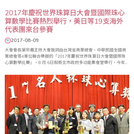
2017年慶祝世界珠算日大會暨國際珠心
算數學比賽熱烈舉行，美日等19支海外
代表團來台參賽
2017-08-09
大會會長葉宗義主持大會致詞由台灣省商業總會、中華民國全國商
業總會等4單位聯合舉辦的「2017年慶祝世界珠算日大會暨國際珠
心算數學比賽」，8 月 6日假新北市政府多功能集會堂舉行，今年大
會活動，除了國內珠心算界人士踴躍參加，來自美國、加拿大、日
本、馬來西亞、印尼、香港及中國大陸等海外代表團共達19支，受
到國內相關同業熱烈歡迎。此外，會中也舉辦祖孫樂活珠算趣味競
賽，以及國內獨有的傳票表演賽，都引起各界..