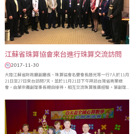
江蘇省珠算協會來台進行珠算交流訪問
2017-11-30
大陸江蘇省財政廳副廳長、珠算協會名譽會長趙光等一行7人於11月
21日至27日來台訪問7天，並於11月21日下午拜訪台灣省商業總
會，由葉宗義副理事長親自接待，相互交流珠算推廣經驗。葉副理
事長在致詞中介紹了台灣目前珠心算的發展，包括從傳統商業的計
算功能、幼兒智力開發的教育功能以及透過珠心算的學習，刺激腦
細胞的活動，預防失智症等功能；趙名譽會長也簡述了江蘇省自
2012年珠心算實驗工作啟動以來，珠心算推廣..