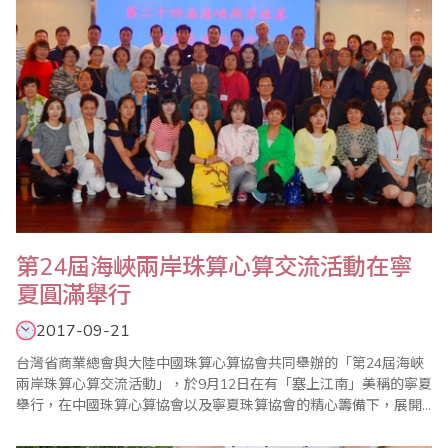
第24屆海峽兩岸珠算心算交流活動在寧
夏圓滿舉行
2017-09-21
台灣省商業總會與大陸中國珠算心算協會共同舉辦的「第24屆海峽
兩岸珠算心算交流活動」，於9月12日在有「塞上江南」美稱的寧夏
舉行，在中國珠算心算協會以及寧夏珠算協會的精心籌備下，展開
為期8天的參訪活動。首先9月13日在寧夏財政幹部教育中心舉行學
術交流會，台灣省商業總會由副理事長兼珠算委員會主任委員葉宗