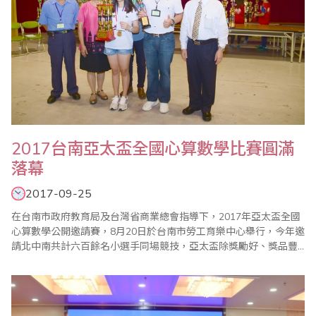
2017台南亞太盃全國心算數學比賽圓滿
落幕
2017-09-25
在台南市政府教育局及台灣省商業總會指導下，2017年亞太盃全國
心算數學公開邀請賽，8月20日於台南市勞工育樂中心舉行，今年邀
請北中南共計六百餘名小選手同場競技，亞太盃除獎勵好、獎品豐
富、獎盃高大精緻外，第一名並加發獎學金，各組榮獲前十位選手
頒發台南市政府教育局長獎狀，亞太盃一貫秉持公平、公正、公開
的原則辦理，在全體工作人員努力下圓滿成功。 頒獎典禮於上午
10:10在大禮堂舉行，場面熱鬧，座無..