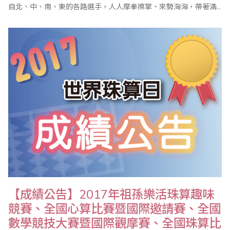
自北、中、南、東的各路選手，人人摩拳擦掌、來勢洶洶，帶著滿
腔的鬥志與信心要來征服全國性大賽，準備與全臺的珠心算、數學
佼佼者決一勝負！ 儘管烈日當頭，卻未影響選手們勢在必得的炯炯
鬥志，更掩蓋不了他們手中獎盃那炫目的閃閃光芒！「榮譽」顯現
在選手的小臉蛋上；「欣慰」洋溢在教練..
【成績公告】2017年祖孫樂活珠算趣味
競賽、全國心算比賽暨國際邀請賽、全國
數學競技大賽暨國際觀摩賽、全國珠算比