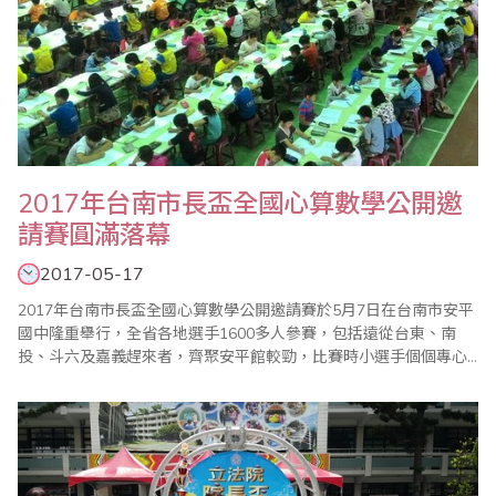
2017年台南市長盃全國心算數學公開邀
請賽圓滿落幕
2017-05-17
2017年台南市長盃全國心算數學公開邀請賽於5月7日在台南市安平
國中隆重舉行，全省各地選手1600多人參賽，包括遠從台東、南
投、斗六及嘉義趕來者，齊聚安平館較勁，比賽時小選手個個專心
演練振筆疾書，寫答案的聲音沙沙作響，全場氣氛嚴肅緊張。 心算
今年增加高中組，試題依各組程度分級進行，其中以第三科限時40
秒加減算最為激烈，家長及指導老師均到場關心，並於會場二樓看
台觀看比賽情形，彷彿一場聯考，檢視..