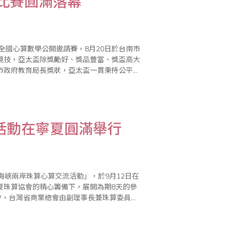
學比賽圓滿落幕
全國心算數學公開邀請賽，8月20日於台南市
競技，亞太盃除獎勵好、獎品豐富、獎盃高大
市政府教育局長獎狀，亞太盃一貫秉持公平、
活動在寧夏圓滿舉行
海峽兩岸珠算心算交流活動」，於9月12日在
夏珠算協會的精心籌備下，展開為期8天的參
會，台灣省商業總會由副理事長兼珠算委員會
算心算協會王朝才副會長、王妍玲秘書長、米慧