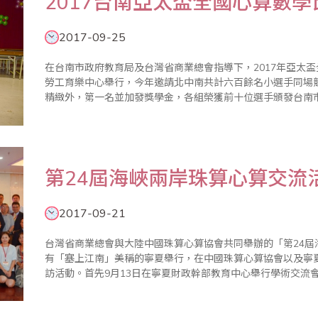
2017台南亞太盃全國心算數
2017-09-25
在台南市政府教育局及台灣省商業總會指導下，2017年亞太盃
勞工育樂中心舉行，今年邀請北中南共計六百餘名小選手同場
精緻外，第一名並加發獎學金，各組榮獲前十位選手頒發台南
公正、公開的原則辦理，在全體工作人員努力下圓滿成功。 頒獎典禮於上午10:10在大禮堂舉行，場面熱
鬧，座無..
第24屆海峽兩岸珠算心算交流
2017-09-21
台灣省商業總會與大陸中國珠算心算協會共同舉辦的「第24屆
有「塞上江南」美稱的寧夏舉行，在中國珠算心算協會以及寧
訪活動。首先9月13日在寧夏財政幹部教育中心舉行學術交流
主任委員葉宗義率團一行25人與會，與會成員還包括中國珠
珍副祕書長、寧夏..