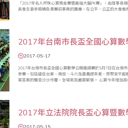
「2017年名人杯珠心算獎金賽暨最強大腦PK賽」，由理事長
員會主委李皓晴負責賽前事務的籌備，在公平、公正的大會裁
與配合，使得比賽圓滿成功。本屆比賽開創閃算PK表演賽，
逐，並取各組前二名至台..
2017年台南市長盃全國心算
2017-05-17
2017年台南市長盃全國心算數學公開邀請賽於5月7日在台南市
參賽，包括遠從台東、南投、斗六及嘉義趕來者，齊聚安平館
寫答案的聲音沙沙作響，全場氣氛嚴肅緊張。 心算今年增加高中組，試題依各組程度分級進行，其中以第三
科限時40秒加減算最為激烈，家長及指導老師均到場關心，
考，檢視..
2017年立法院院長盃心算暨
2017-05-15