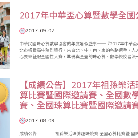
2017年中華盃心算暨數學全
2017-09-07
中華民國珠心算數學協會的年度暑假盛事──『2017年中華盃
北市板橋高中熱烈舉行，來自北、中、南、東的各路選手，人
心要來征服全國性大賽，準備與全臺的珠心算、數學佼佼者決一勝負！ 儘管烈日當頭，卻未影
必得的炯炯鬥志，更掩蓋不了他們手中獎盃那炫目的閃閃光芒
洋溢在教練..
【成績公告】2017年祖孫樂
算比賽暨國際邀請賽、全國數
賽、全國珠算比賽暨國際邀請
2017-08-09
成績公告 祖孫樂活珠算趣味競賽 全國心算比賽暨 國際邀請賽 成績公告 幼童組 國小一年級組 國小