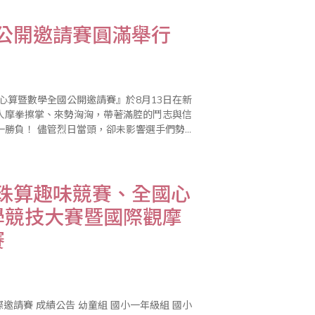
國公開邀請賽圓滿舉行
心算暨數學全國公開邀請賽』於8月13日在新
人摩拳擦掌、來勢洶洶，帶著滿腔的鬥志與信
響選手們勢在
！「榮譽」顯現在選手的小臉蛋上；「欣慰」
活珠算趣味競賽、全國心
學競技大賽暨國際觀摩
賽