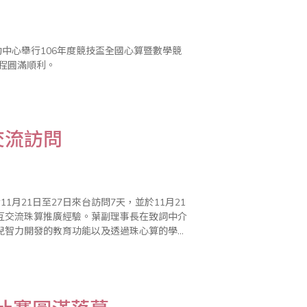
中心舉行106年度競技盃全國心算暨數學競
過程圓滿順利。
交流訪問
月21日至27日來台訪問7天，並於11月21
互交流珠算推廣經驗。葉副理事長在致詞中介
兒智力開發的教育功能以及透過珠心算的學
了江蘇省自2012年珠心算實驗工作啟動以