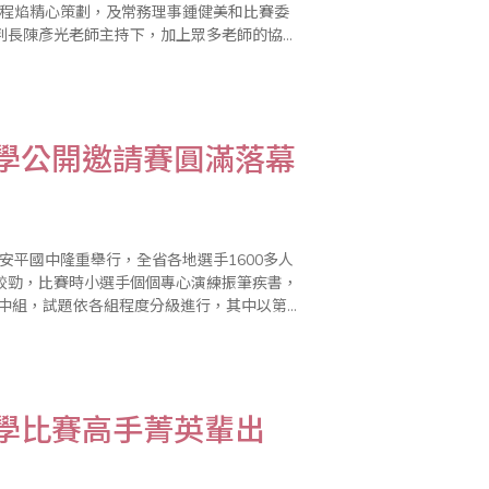
楊程焰精心策劃，及常務理事鍾健美和比賽委
判長陳彥光老師主持下，加上眾多老師的協助
凡參加珠算比賽的孩童，人人皆有機會參與角
數學公開邀請賽圓滿落幕
安平國中隆重舉行，全省各地選手1600多人
較勁，比賽時小選手個個專心演練振筆疾書，
並於會場二樓看台觀看比賽情形，彷彿一場聯
數學比賽高手菁英輩出