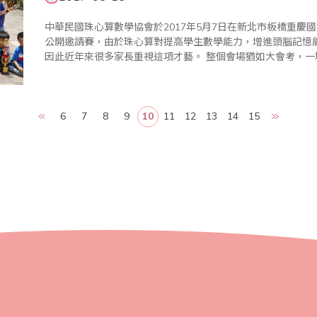
中華民國珠心算數學協會於2017年5月7日在新北市板橋重慶國
公開邀請賽，由於珠心算對提高學生數學能力，增進頭腦記憶
因此近年來很多家長重視這項才藝。 整個會場猶如大會考，一場結合「專心」、「細心」、「耐心」的比
賽，光是監考老師就動員一百多位，此賽乃訓練選手的膽識，
成功中學習..
6
7
8
9
10
11
12
13
14
15