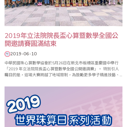
2019年立法院院長盃心算暨數學全國公
開邀請賽圓滿結束
2019-06-10
中華民國珠心算數學協會於5月26日在新北市板橋區重慶國中舉行
「2019 年立法院院長盃心算暨數學全國公開邀請賽」。 特別引人
矚目的是，這場大賽跨越了地域限制，為鼓勵更多學子精進技藝、
磨練膽識，中華民國珠心算數學協會特意擇定台北、高雄兩大城市
同步舉辦，號召全台各地一共參千多位選手齊聚切磋，各路人馬來
勢洶洶，高手雲集，聲勢浩大，可謂別開生面！ 世界各國不約而同
均有實證研究指出，珠心算可有效..