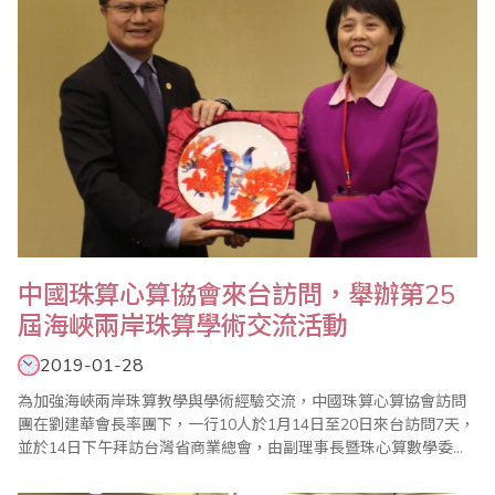
中國珠算心算協會來台訪問，舉辦第25
屆海峽兩岸珠算學術交流活動
2019-01-28
為加強海峽兩岸珠算教學與學術經驗交流，中國珠算心算協會訪問
團在劉建華會長率團下，一行10人於1月14日至20日來台訪問7天，
並於14日下午拜訪台灣省商業總會，由副理事長暨珠心算數學委員
會主任委員蕭秋勇親自接待。 蕭副理事長表示，1991年起台灣省商
業總會首開先河與中國珠算心算協會辦理海峽兩岸珠算交流活動，