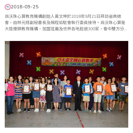
2018-09-25
尚沃珠心算教育機構創始人黃文坤於2018年9月21日拜訪省商總
會，由林元翔副秘書長及楊程焰駐會執行委員接待。尚沃珠心算是
大陸連鎖教育機構，加盟班遍及世界各地超過300家，會中雙方分享
珠算教育經驗，也允諾未來維持友好關係，共同將珠算發揚光大。