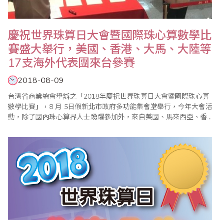
慶祝世界珠算日大會暨國際珠心算數學比
賽盛大舉行，美國、香港、大馬、大陸等
17支海外代表團來台參賽
2018-08-09
台灣省商業總會舉辦之「2018年慶祝世界珠算日大會暨國際珠心算
數學比賽」，8 月 5日假新北市政府多功能集會堂舉行，今年大會活
動，除了國內珠心算界人士踴躍參加外，來自美國、馬來西亞、香
港及中國大陸等海外代表團共達17支，全部參賽選手高達1200名以
上，並首度由新任大會會長、省商總會副理事長兼珠心算數學委員
會主任委員、世界珠算心算聯合會副會長蕭秋勇主持，都受到國內
外相關同業熱烈歡迎。 (大會..