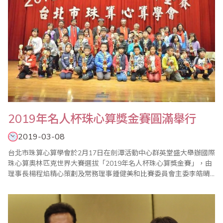
2019年名人杯珠心算獎金賽圓滿舉行
2019-03-08
台北市珠算心算學會於2月17日在劍潭活動中心群英堂盛大舉辦國際
珠心算奧林匹克世界大賽選拔「2019年名人杯珠心算獎金賽」，由
理事長楊程焰精心策劃及常務理事鍾健美和比賽委員會主委李皓晴
負責賽前事務的籌備，比賽過程中，在公平、公正的大會裁判長陳
彥光老師主持下，比賽在選手胡永璇帶領宣誓下揭開序幕，加上眾
多老師的協助與配合，使得比賽圓滿成功。 本屆比賽開創閃算PK表
演賽，凡參加珠算比賽的孩子，人人皆..