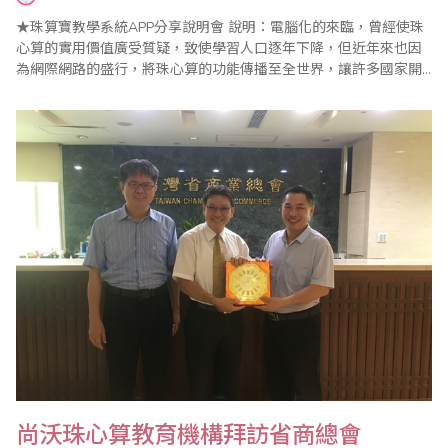
★珠算寶教學系統APP分享說明會 說明：電腦化的來臨，曾經使珠
心算的實用價值廣受質疑，致使學習人口逐年下降，但近年來也因
為網際網路的盛行，將珠心算的功能傳播至全世界，讓許多國家開
始認識及開拓遠景弘大的珠心算教育市場。目前世界趨勢已有專家
學者研發珠心算結合計算功能的遊戲軟件來輔助傳統教學模式，無
論對老師、學生及整個大環境而言，這都是很好的發展。 當前教學
型態已趨小班、混班且幼齡化，老師的..
尚沃珠心算教育機構拜訪省商總會