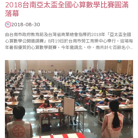
2018台南亞太盃全國心算數學比賽圓滿
落幕
2018-08-30
由台南市政府教育局及台灣省商業總會指導的2018年「亞太盃全國
心算數學公開邀請賽」8月19日於台南市勞工育樂中心舉行，這場每
年暑假優質的心算數學競賽，今年邀請北、中、南共計七百餘名小
選手同場競技，亞太盃一貫秉持公平、公正、公開的原則辦理，獎
勵好、獎品豐富、獎盃高大精緻外，第一名更加發獎學金，另為獎
勵應屆畢業生，特別設立「亞太模範獎」鼓勵優秀選手，且各組榮
獲前十名選手特別頒發台南市教育局長獎狀, 整..