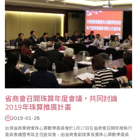
每年一次輪流互訪，至今已舉辦25屆，透過互訪觀摩兩岸珠算教育
發展情況，獲益良多..
​省商會召開珠算年度會議，共同討論
2019年珠算推廣計畫
2019-01-28
台灣省商業總會珠心算數學委員會於1月27日在省商會召開年度執行
委員會議暨考區主任座談會，由省商會副理事長兼珠心算數學委員