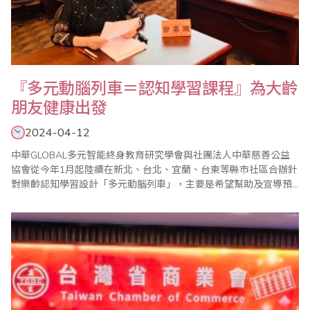
『多元動腦列車＝認知學習課程』為大齡
朋友健康出發
2024-04-12
中華GLOBAL多元智能終身教育研究學會與社團法人中華慈善公益
協會從今年1月起陸續在新北、台北、宜蘭、台東等縣市社區合辦針
對樂齡認知學習設計「多元動腦列車」，主要是希望幫助及宣導預
防失智的重要性，促進大齡朋友的認知功能和智力活動，透過學習
刺激大腦運動維持大腦健康延緩認知衰退，並為樂齡學習宣導「每
日給自己一點新的學習目標」，讓動動腦不失智，成為大齡朋友們
的每日一課的工作。 多元認知課程教學的對..