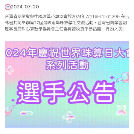
2024-07-20
台灣省商業會與中國珠算心算協會於2024年7月16日至7月20日在吉
林省共同舉辦第27屆海峽兩岸珠算學術交流活動，台灣省商業會副
理事長兼珠心算數學委員會主任委員蕭秋勇率參訪團一行24人與
會。首先於7月17日在長春喜來登酒店召開兩岸珠算學術交流會，會
議由中珠協副會長程北平及省商會副理事長蕭秋勇共同主持，出席
成員還包括中珠協歐文漢會長、副會長黃仲陽，吉林省珠心算協會
會長張寶政、江蘇省珠算協會會長徐揚升..