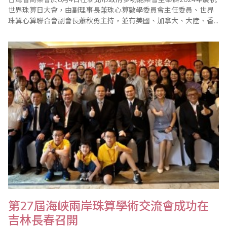
世界珠算日大會，由副理事長兼珠心算數學委員會主任委員、世界
珠算心算聯合會副會長蕭秋勇主持，並有美國、加拿大、大陸、香
港等珠算團體齊聚一堂參與盛會。 蕭秋勇會長在致詞中指出每年的
8月8日除了是父親節也是世界珠算日，省商會除了舉辦慶祝大會
外，也同步舉辦國際心算、數學、珠算比賽，海內外近千名選手齊
聚一堂共同競技。根據多項學術研究指出，..
第27屆海峽兩岸珠算學術交流會成功在
吉林長春召開