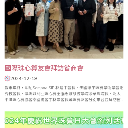
國際珠心算友會拜訪省商會
2024-12-19
歲末年終，印尼Sempoa SIP 林建中會長、美國環宇珠算學術學會謝
秀枝會長、澳洲以利亞珠心算全腦思維訓練學院余華輝院長、泛太
平洋珠心算協會泰國總會丁林宏會長等珠算友會分別來台並拜訪省
商總會，由本會王良新秘書長、林元翔副秘書長親自接待，邀請省
商總會珠心算數學委員會副主任委員施美鈴、駐會顧問楊程焰、數
學小組召集人廖蕙婉共同接待，會中也分享當地珠心算發展現況，
並肯定省商總會的珠心算推廣業務，在融洽的..