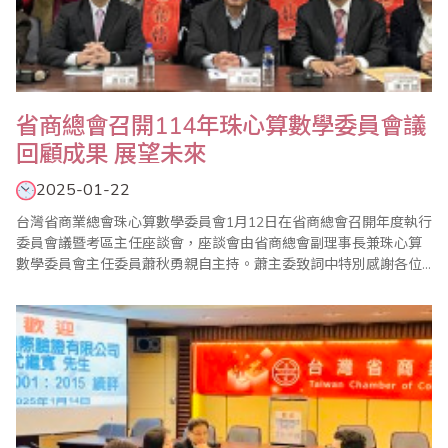
省商總會召開114年珠心算數學委員會議
回顧成果 展望未來
2025-01-22
台灣省商業總會珠心算數學委員會1月12日在省商總會召開年度執行
委員會議暨考區主任座談會，座談會由省商總會副理事長兼珠心算
數學委員會主任委員蕭秋勇親自主持。蕭主委致詞中特別感謝各位
老師們對省商總會各項珠算推廣活動的支持與協助，才能順利向
前。 回顧去年，國內珠心算檢定業務穩定執行，同時也協助印尼、
馬來西亞、日本等海外各地辦理珠心算檢定，都略有成長。每年8月
舉辦的慶祝世界珠算日大會及珠心算數學比賽..