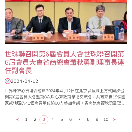
世珠聯召開第6屆會員大會世珠聯召開第
6屆會員大會省商總會蕭秋勇副理事長連
任副會長
2024-04-12
世界珠算心算聯合會於2024年4月12日在北京以及線上方式同步召
開第6屆會員大會暨第8次珠心算教育學術交流會，共有來自15個國
家或地區的41個會員單位逾80人參加會議。省商總會蕭秋勇副理事
長、王良新秘書長、林元翔副秘書長、台灣珠算教育協會李勝理事
長、台北市珠算心算學會楊程焰理事長、桃園市多元教育發展協會
1
2
3
4
5
6
7
8
9
10
施美鈴理事長、中華GLOBAL多元智能終身教育研究學會廖蕙婉理
事長等共同參與線上會議。 大..