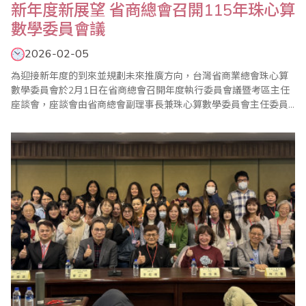
新年度新展望 省商總會召開115年珠心算
數學委員會議
2026-02-05
為迎接新年度的到來並規劃未來推廣方向，台灣省商業總會珠心算
數學委員會於2月1日在省商總會召開年度執行委員會議暨考區主任
座談會，座談會由省商總會副理事長兼珠心算數學委員會主任委員
蕭秋勇親自主持。蕭主委在致詞中表示各位委員都是推動珠算工作
中亦師亦友的好夥伴，感謝他們對省商總會各項推廣活動的支持和
協助，未來繼續攜手為珠心算教育努力。 會議中報告了珠心算數學
委員會114年度珠算推廣工作外，也通過11..