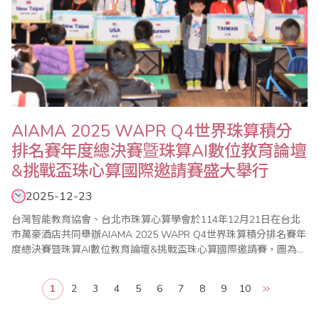
AIAMA 2025 WAPR Q4世界珠算積分
排名賽年度總決賽曁珠算AI數位教育論壇
&挑戰盃珠心算國際邀請賽盛大舉行
2025-12-23
台灣智能教育協會、台北市珠算心算學會於114年12月21日在台北
市萬豪酒店共同舉辦AIAMA 2025 WAPR Q4世界珠算積分排名賽年
度總決賽曁珠算AI數位教育論壇&挑戰盃珠心算國際邀請賽，圖為大
會貴賓、教練、部份參賽選手合影。
1
2
3
4
5
6
7
8
9
10