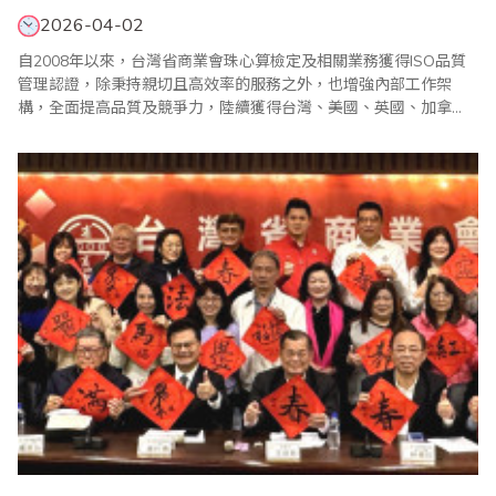
2026-04-02
自2008年以來，台灣省商業會珠心算檢定及相關業務獲得ISO品質
管理認證，除秉持親切且高效率的服務之外，也增強內部工作架
構，全面提高品質及競爭力，陸續獲得台灣、美國、英國、加拿
大、澳洲、日本、新加坡、馬來西亞、印尼、印度、香港、沙烏地
阿拉伯以及大陸等地珠算教育單位認同並加入省商會組織，參加珠
算心算鑑定，廣受好評。 2026年3月24日再度通過德國ALBERK QA
TECHNIC GmbH授權日..