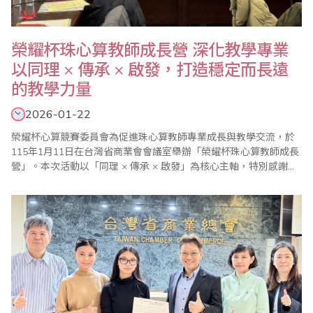
榮耀杯珠心算教師成長營 深化教學專業
以同理 × 傳承 × 啟發，打造穩定而長遠
的教學力量
2026-01-22
榮耀杯心算競賽委員會為促進珠心算教師專業成長與教學交流，於
115年1月11日在台灣省商業會會議室舉辦「榮耀杯珠心算教師成長
營」。本次活動以「同理 × 傳承 × 啟發」為核心主軸，特別感謝台
灣省商業會提供優質場地，當天包括省商總會林元翔副秘書長、泛
太平洋珠心算協會廖正輝創會理事長、榮耀杯心算競賽委員會鍾健
美會務主委、邱建豪試務主委等多位長期投入珠心算教育與賽務推
動的貴賓蒞臨指..