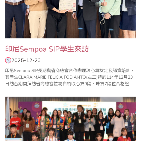
印尼Sempoa SIP學生來訪
2025-12-23
印尼Sempoa SIP長期與省商總會合作辦理珠心算檢定及師資培訓，
其學生CLARA MARIE FELICIA FODIANTO(左三)特於114年12月23
日訪台期間拜訪省商總會並親自領取心算9段、珠算7段位合格證
書，由本會副秘書長林元翔(右三)親自頒發。