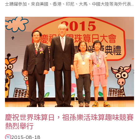
士踴躍參加，來自美國、香港、印尼、大馬、中國大陸等海外代表
團共達12支，引起各界高度注目。蒞會祝賀的副總統吳敦義表示，
他第3度參加此大會，發現活動越辦越成功，尤其今年的祖孫樂活珠
算趣味競賽，更證明珠心算已成為老少咸宜的活動，並具腦力療癒
功能，希望珠算技巧及智慧未來能再發揚光..
慶祝世界珠算日，祖孫樂活珠算趣味競賽
熱烈舉行
2015-08-18