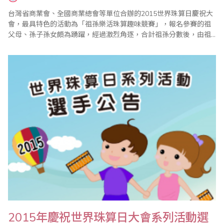
台灣省商業會、全國商業總會等單位合辦的2015世界珠算日慶祝大
會，最具特色的活動為「祖孫樂活珠算趣味競賽」，報名參賽的祖
父母、孫子孫女頗為踴躍，經過激烈角逐，合計祖孫分數後，由祖
母吳高金玉及孫女黃聖淳這一組榮獲總冠軍，會中並表揚14組金牌
得主、22組銀牌得主。大會主席葉宗義表示，由於每年報名參賽者
逐年增加，值得欣慰。祖孫樂活珠算趣味競賽由陳士忠老師、廖蕙
婉老師主持及頒獎，劉福壽老師及全國商總理事高..
2015年慶祝世界珠算日大會系列活動選