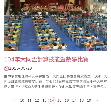
104年大同盃計算技能暨數學比賽
2015-05-29
由中華實用珠算研究學會主辦、大同盃比賽委員會承辦之「104年大
同盃計算技能暨數學比賽」於4月26日在嘉義市宣信國民小學大禮堂
盛大舉行，近500名選手參與競技，並由林敏發老師主持，當天包括
大會會長蔣鎰澧、省商會理事陳國華、嘉義市前副市長李錫津、嘉
義縣議員陳柏麟、中華實用珠算研究學會秘書長蔡玉碧等多位來貴
10
11
12
13
14
15
16
17
18
19
賓蒞臨比賽會場鼓勵選手。