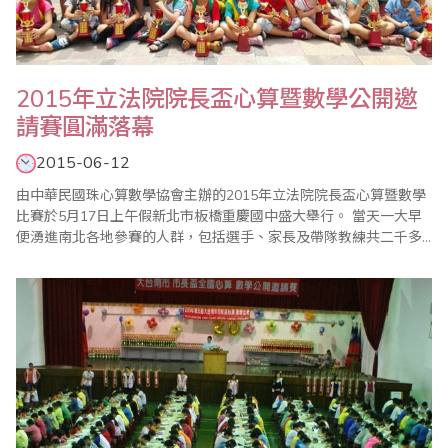
2015年立法院院長盃心算暨數學公開邀
請賽圓滿落幕
2015-06-12
由中華民國珠心算數學協會主辦的2015年立法院院長盃心算暨數學
比賽於5月17日上午假新北市板橋重慶國中盛大舉行。 當天一大早
便湧進南北各地參賽的人群，包括選手、家長及帶隊教練共二千多
人齊聚校內，場面非常的熱鬧和刺激。本次比賽，更有六十幾位監
考老師協助賽務工作，使比賽更添光彩，由於參賽單位也派出眾多
老師幫忙，使各項比賽均能非常順利的完成。 這次參加比賽者包括
幼稚園到國小六年級的學生，因為..