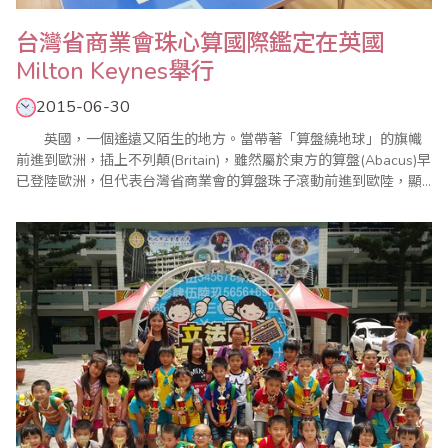
台灣省商業會珠心算國際鑑定在英國
Milton Keynes舉行
2015-06-30
英國，一個遙遠又陌生的地方。當帶著「算盤繞地球」的旗幟
前進到歐洲，插上不列顛(Britain)，雖然屬於東方的算盤(Abacus)早
已登陸歐洲，但代表台灣省商業會的算盤珠子滾動前進到歐陸，顯
示數字符號的腦珠印象—心算(Mental Arithmetic)，也進入歐洲兒童
啟智教育一環，受到重視。 經了解珠心算在英國倫敦近郊的
Milton Keynes發展情況與6月6日、7日鑑定考試安排後，作者..