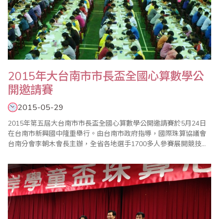
2015年大台南市市長盃全國心算數學公
開邀請賽
2015-05-29
2015年第五屆大台南市市長盃全國心算數學公開邀請賽於5月24日
在台南市新興國中隆重舉行。由台南市政府指導，國際珠算協議會
台南分會李朝木會長主辦，全省各地選手1700多人參賽展開競技，
比賽的進行、成績的公佈到頒獎過程都很順利，以及眾多老師的協
助與配合，使得比賽圓滿成功。 比賽試題並於當天在會場現場拆
封，所有家長老師都很讚許此一公平、公正、公開的措施，家長可
以臨場感受比賽情形，使會場熱鬧滾滾，..