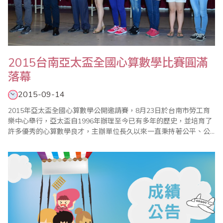
2015台南亞太盃全國心算數學比賽圓滿
落幕
2015-09-14
2015年亞太盃全國心算數學公開邀請賽，8月23日於台南市勞工育
樂中心舉行，亞太盃自1996年辦理至今已有多年的歷史，並培育了
許多優秀的心算數學良才，主辦單位長久以來一直秉持著公平、公
正、公開的核心原則辦理比賽，參加單位對亞太盃皆表達高度的肯
定。 今年亞太盃邀請全國總計七百多位選手參賽，為鼓勵小朋友,今
年特別提高錄取率外,除前四名選手獲頒獎盃、獎狀外, 各組榮獲前十
位選手獲頒台南市政府教育局..