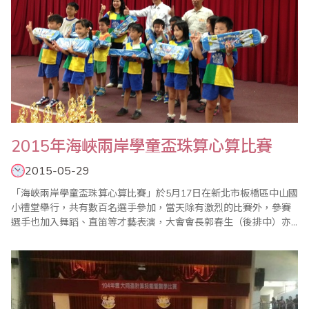
2015年海峽兩岸學童盃珠算心算比賽
2015-05-29
「海峽兩岸學童盃珠算心算比賽」於5月17日在新北市板橋區中山國
小禮堂舉行，共有數百名選手參加，當天除有激烈的比賽外，參賽
選手也加入舞蹈、直笛等才藝表演，大會會長郭春生（後排中）亦
致贈每位表演者禮物，現場氣場熱鬧滾滾，最後圓滿結束。