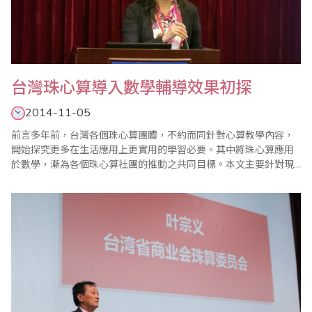
台灣珠心算導入數學輔導效果初探
2014-11-05
前言多年前，台灣各個珠心算團體，不約而同針對心算教學內容，
開始探究更多在生活應用上更實用的學習必要。其中將珠心算應用
於數學，漸為各個珠心算社團的推動之共同目標。本文主要針對現
階段珠心算學習與數學學習輔導的實際施行上，進行訪問以瞭解目
前台灣珠心算教育加入數學輔導的現況。並以2014台灣省商業會數
學競賽成績優異的單位進行訪察，感謝各位老師們的大力支持慷慨
分享。壹、珠心算課程導入數學輔導在1980-19..