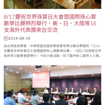
8/17慶祝世界珠算日大會暨國際珠心算
數學比賽熱烈舉行，美、日、大陸等16
支海外代表團來台交流
2014-08-19
由台灣省商業會、中華民國全國商業總會等單位聯合舉辦的「2014
年慶祝世界珠算日大會暨國際珠心算數學比賽」，8月17日假新北市
政府多功能集會堂舉行，今年大會活動，除了國內珠心算界人士精
銳盡出，來自美、加、香港、大馬、日本、中國大陸等海外代表團
共達16支，引起高度注目；另一大特色是，舉辦了祖孫樂活珠算趣
味競賽以及傳票賽表演，以寓教於樂方式推廣珠心算教育、增進親
子關係，並強調珠心算除了傳統的啟迪兒..