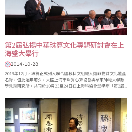
第2屆弘揚中華珠算文化專題研討會在上
海盛大舉行
2014-10-28
2013年12月，珠算正式列入聯合國教科文組織人類非物質文化遺產
名錄，值此週年前夕，大陸上海市珠算心算協會與華東師範大學數
學教育研究所，共同於10月23至24日在上海科協會堂舉辦「第2屆
弘揚中華珠算文化專題研討會暨珠算申遺成功周年慶」，邀請到包
括台灣、馬來西亞、香港、日本以及大陸各省市逾百位珠算數學界
專家學者齊聚一堂，在兩天一夜的會議時間中發表了超過92篇的論
文，共同討論及分享相關經驗。省商會珠算..