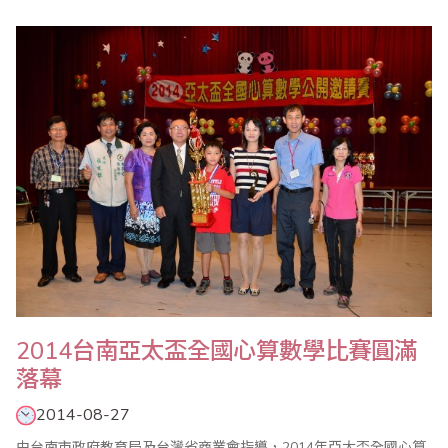
展開為期8天的參觀訪問活動。省商會由副理事長兼珠算委員會主任
委員葉宗義率團一行23人與會，並於9月16日下午在山西省財政稅
務專科學校與中珠協張弘力會長、蘇金秀副會長、王妍玲秘書長、
山西省珠算心算協會張五勝會長、趙麗生副會長..
2014台南亞太盃全國心算數學比賽圓滿
落幕
2014-08-27
由台南市政府教育局及台灣省商業會指導，2014年亞太盃全國心算