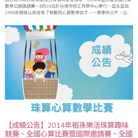
數學公開邀請賽，8月24日於台南市勞工育樂中心舉行，亞太盃自
1996年辦理以來培育了無數的心算數學良才，一貫秉持公平、公
正、公開的原則辦理，讓參加小朋友藉由比賽體會「一分耕耘、一
分收穫」，「要怎麼收穫，先要哪麼栽!!」的學習道理。整個比賽依
據大會程序表進行，在全體工作人員努力下圓滿成功。 今年亞太盃
比賽總計邀請北、中、南計六百餘選..
【成績公告】2014年祖孫樂活珠算趣味
競賽、全國心算比賽暨國際邀請賽、全國