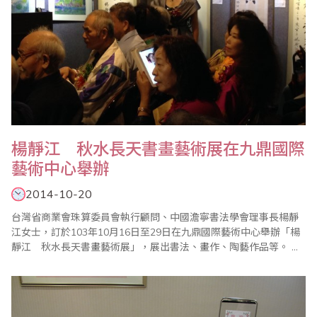
楊靜江 秋水長天書畫藝術展在九鼎國際
藝術中心舉辦
2014-10-20
台灣省商業會珠算委員會執行顧問、中國澹寧書法學會理事長楊靜
江女士，訂於103年10月16日至29日在九鼎國際藝術中心舉辦「楊
靜江 秋水長天書畫藝術展」，展出書法、畫作、陶藝作品等。 楊
老師不僅書畫有成，年輕時還是台灣珠算界第一名高手，近年還多
次隨省商會上台表演推廣樂齡珠心算，文武全才，多才多藝，令人
佩服！