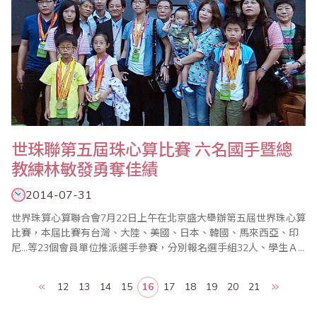
世珠聯第五屆珠心算比賽 六名國手暨總
教練林敏發勇奪佳績
2014-07-31
世界珠算心算聯合會7月22日上午在北京盛大舉辦第五屆世界珠心算
比賽，本屆比賽有台灣、大陸、美國、日本、韓國、馬來西亞、印
尼…等23個會員單位推派選手參賽，分別報名選手組32人、學生Ａ
組Ｂ組107人、學前組56人。台灣省商業會亦推派選手組3人、學生
Ａ組3人組成代表隊，由葉宗義副理事長擔任領隊，林敏發老師擔任
12
13
14
15
16
17
18
19
20
21
總教練，施美鈴老師亦推派選手參加，與其他代表隊同場競技，爭
取這世界比賽的榮耀。午9時世界珠算心..