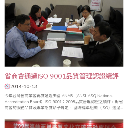
省商會通過ISO 9001品質管理認證續評
2014-10-13
今年台灣省商業會再度通過美國 ANAB（ANSI-ASQ National
Accreditation Board）ISO 9001：2008品質管理認證之續評，對省
商會的服務品質及專業態度給予肯定。 國際標準組織（ISO）透過
管理系統協助全世界的企業或組織進行品質管理，截至2013年底
止，ISO 9001：2008品質管理證書已在全球187個國家發出超過
112萬張認證，許多國際性的機構都以..