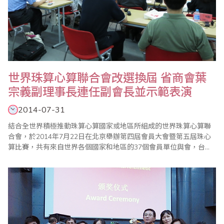
世界珠算心算聯合會改選換屆 省商會葉
宗義副理事長連任副會長並示範表演
2014-07-31
結合全世界積極推動珠算心算國家或地區所組成的世界珠算心算聯
合會，於2014年7月22日在北京舉辦第四屆會員大會暨第五屆珠心
算比賽，共有來自世界各個國家和地區的37個會員單位與會，台灣
計有台灣省商業會葉宗義副理事長、台灣珠算教育協會李勝理事
長、台北市珠算心算學會楊程焰理事長、桃園縣多元教育發展協會
施美鈴理事長等出席，以及林敏發、陳賀斌、蔡雅秋等老師與會。
本次大會由於去年（2013）12月聯合國教科文..