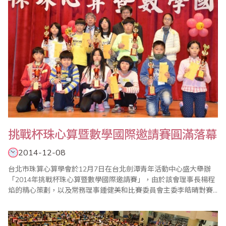
挑戰杯珠心算暨數學國際邀請賽圓滿落幕
2014-12-08
台北市珠算心算學會於12月7日在台北劍潭青年活動中心盛大舉辦
「2014年挑戰杯珠心算暨數學國際邀請賽」，由於該會理事長楊程
焰的精心策劃，以及常務理事鍾健美和比賽委員會主委李皓晴對賽
前事務的縝密籌備，加上眾多老師的協助與配合，使得比賽圓滿成
功。 大會開始進行選手宣誓，李庭彣同學帶領選手宣誓恪遵比賽規
則並服從裁判長之判決。比賽中有緊張刺激的【唸心算比賽】，一