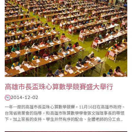
般的心算比賽很少舉辦此項目，因選手須備..
高雄市長盃珠心算數學競賽盛大舉行
2014-12-02
一年一度的高雄市長盃珠心算數學競賽，11月16日在高雄市政府、
台灣省商業會的指導，和高雄市珠算數學學會張文強理事長的帶領
下，加上家長的支持、學生井然有序的配合、全體老師的分工合
作，使得比賽盛會圓滿完成。 張文強特別感謝高雄市教育局長鄭新
輝、社會局長張乃千、教育局科長范淑媚，以及多位立委、市議