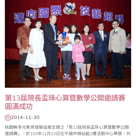
員、校長的參加，他表示嘉賓的蒞臨是給孩子最佳的鼓勵，尤其更
感謝國立高雄師範大學吳連賞校長全程參與並主持..
第13屆院長盃珠心算暨數學公開邀請賽
圓滿成功
2014-11-30
桃園縣多元教育發展協會主辦之「第13屆院長盃珠心算暨數學公開
邀請賽」，於103年11月23日在平鎮市婦幼館1樓活動中心舉辦，共