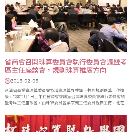
省商會召開珠算委員會執行委員會議暨考
區主任座談會，規劃珠算推廣方向
2015-02-05
台灣省商業會珠算委員會為增進珠算界共識，共同規劃珠算工作遠
景，特於2月1日上午在省商會會議室召開珠算委員會執行委員會議
暨考區主任座談會，由珠算委員會葉宗義主任委員親自主持，他在
致詞中指出，珠心算已成為每個人終身學習的項目之一，本會珠算
委員會有多位成員、老師長期投入年長者的珠算教學，頗有成效，
值得嘉許。 會中除報告珠算委員會103年度珠算推廣工作外，也通
過104年度各項重點工作，包括1年4次的..