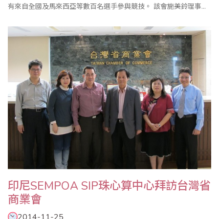
有來自全國及馬來西亞等數百名選手參與競技。 該會施美鈴理事長
指出，珠心算對於腦力的開發非常有幫助，珠心算程度越高的學
生，不但數學能力越強，其他的學業成績也比一般同學優良，孩子
們從小藉著比賽的互動，能夠具有『勝不驕、敗不餒』的胸襟，也
能適應陌生環境的考驗，成為最頂尖的學..
印尼SEMPOA SIP珠心算中心拜訪台灣省
商業會
2014-11-25