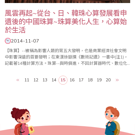
風雲再起~從台、日、韓珠心算發展看申
遺後的中國珠算~珠算美化人生，心算始
於生活
2014-11-07
【珠算】--被稱為影響人類的第五大發明，也是商業經濟社會文明
中影響深遠的首要發明；在東漢徐嶽撰《數術記遺》一書中(注1)，
記載著14種計算方法。珠算--與時俱進，不因計算器時代、數位化
時代而淘汰；「珠算」像是指尖舞者，穿梭在盤珠間，跳躍在珠菱
上，透過算珠撥弄，奏起美麗的樂章；在學習行為中，「算盤」不
11
12
13
14
15
16
17
18
19
20
只是開啟少幼兒智能之鑰，也具延緩老年失智，活化腦細胞之功
能；算盤繼續在人類大腦中運轉，也從東方世界，..