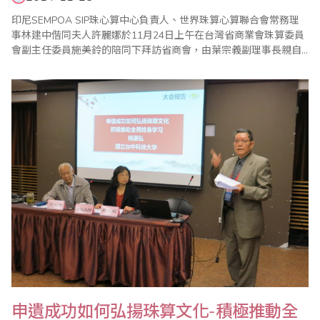
印尼SEMPOA SIP珠心算中心負責人、世界珠算心算聯合會常務理
事林建中偕同夫人許麗娜於11月24日上午在台灣省商業會珠算委員
會副主任委員施美鈴的陪同下拜訪省商會，由葉宗義副理事長親自
接待。葉副理事長在會談中除介紹省商會及珠算委員會的概況，也
針對省商會目前在台灣以及國際上的珠心算推廣、比賽等經驗交換
意見，雙方洽談甚歡，也期許未來兩單位在推廣珠算上建立更進一
步的合作關係。
申遺成功如何弘揚珠算文化-積極推動全