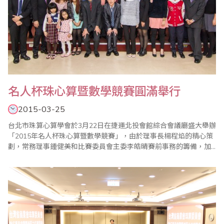
名人杯珠心算暨數學競賽圓滿舉行
2015-03-25
台北市珠算心算學會於3月22日在捷運北投會館綜合會議廳盛大舉辦
「2015年名人杯珠心算暨數學競賽」，由於理事長楊程焰的精心策
劃，常務理事鍾健美和比賽委員會主委李皓晴賽前事務的籌備，加
上大會裁判長陳彥光老師公平、公正的主持，以及眾多老師的協助
與配合，使得比賽圓滿成功。 比賽有緊張刺激的【唸心算比賽】，
更有挑戰緊張極限的【名人獎金逐項賽】，選手須備有高程度的珠
心算能力，平常更要接受聽算訓練，才有..