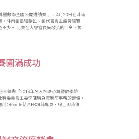
暨數學全國公開邀請賽 」，4月20日在斗南
賽，斗南鎮長張勝雄、鎮代表會主席黃張寶
的口令下揭開
比賽結果在上午十時出爐，最小選手是5歲的
競賽圓滿成功
大舉辦「2014年名人杯珠心算暨數學競
比賽委員會主委李皓晴負責賽前事務的籌備，
QRcode結合FB粉絲專頁，線上即時傳遞
了有緊張刺激的【唸..