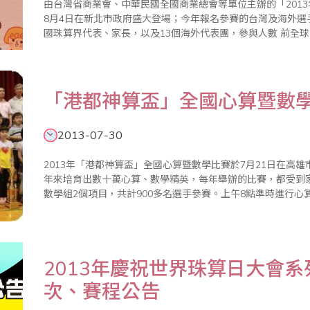
由台灣省商業會、中華民國全國商業總會等單位主辦的「201
8月4日在新北市政府盛大登場；今年報名參賽的台灣及海外選手
國珠算界代表、家長，以及13個海外代表團，參與人數 前全球已經普遍電腦化，但是珠心算開發人腦機
智、靈活、提升記憶力等功能，仍然非常重要；而全球學習珠心
「港都神算盃」全國心算暨數
2013-07-30
2013年「港都神算盃」全國心算暨數學比賽於7月21日在高
年來培育出數十萬心算、數學精英，每年舉辦的比賽，都受到家長及教育界的好
數學組2個項目，共計900多名選手參賽。上午8點準時進行心算
佈，分為幼稚園、一年級到六年級等組，主辦單位每年均以獎
除..
2013年慶祝世界珠算日大會
次、賽程公告