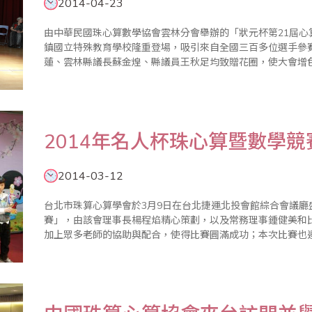
2014-04-23
由中華民國珠心算數學協會雲林分會舉辦的「狀元杯第21屆心算
鎮國立特殊教育學校隆重登場，吸引來自全國三百多位選手參
蓮、雲林縣議長蘇金煌、縣議員王秋足均致贈花圈，使大會增色不少。 比賽在大會會長吳啟弘
序幕，參賽小選手個個具備神機妙算的絕活，令人瞠目結舌，
吳冠辰，成績..
2014年名人杯珠心算暨數學
2014-03-12
台北市珠算心算學會於3月9日在台北捷運北投會館綜合會議廳盛
賽」，由該會理事長楊程焰精心策劃，以及常務理事鍾健美和
加上眾多老師的協助與配合，使得比賽圓滿成功；本次比賽也運用
比賽訊息，有效擴大傳播的廣度及速度。 比賽除