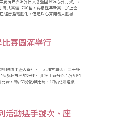
3年慶祝世界珠算日大會暨國際珠心算比賽」，
總共高達1700位，再創歷年新高，加上全
算的風氣越來越盛，這..
學比賽圓滿舉行
雄市楠陽國小盛大舉行。「港都神算盃」二十多
評。 此次比賽分為心算組和
比賽，8點50分數學比賽。10點成績陸續公
學金鼓勵前三名得獎選手，名列前茅的小選手
系列活動選手號次、座