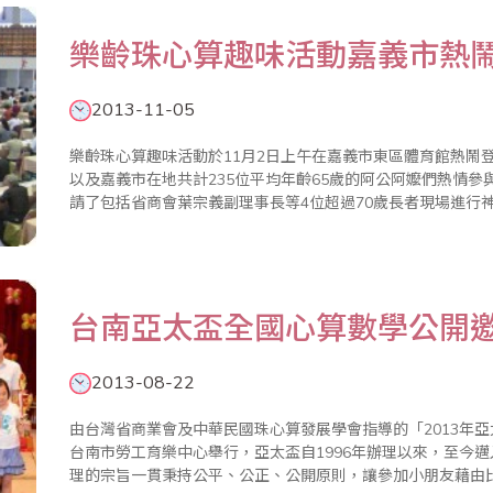
樂齡珠心算趣味活動嘉義市熱
2013-11-05
樂齡珠心算趣味活動於11月2日上午在嘉義市東區體育館熱鬧
以及嘉義市在地共計235位平均年齡65歲的阿公阿嬤們熱情
請了包括省商會葉宗義副理事長等4位超過70歲長者現場進行
錫津、議長蔡貴絲等長官也蒞臨現場，為在場的不老選手加油打氣。 黃市長表示，嘉義市是全國
高齡友善..
台南亞太盃全國心算數學公開
2013-08-22
由台灣省商業會及中華民國珠心算發展學會指導的「2013年亞
台南市勞工育樂中心舉行，亞太盃自1996年辦理以來，至今邁
理的宗旨一貫秉持公平、公正、公開原則，讓參加小朋友藉由