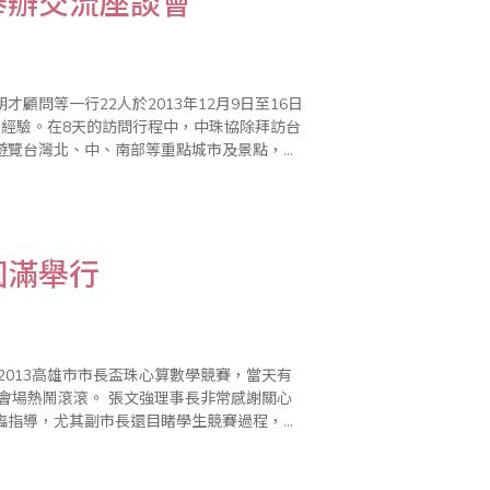
舉辦交流座談會
問等一行22人於2013年12月9日至16日
育經驗。在8天的訪問行程中，中珠協除拜訪台
遊覽台灣北、中、南部等重點城市及景點，訪
問團一行對台灣的寶島風情、好山好水，以及朋友們的好客熱情都留下難忘的回憶。 ..
圓滿舉行
2013高雄市市長盃珠心算數學競賽，當天有
文強理事長非常感謝關心
臨指導，尤其副市長還目睹學生競賽過程，全
今天特別提早10分鐘到場，觀看學生心算比