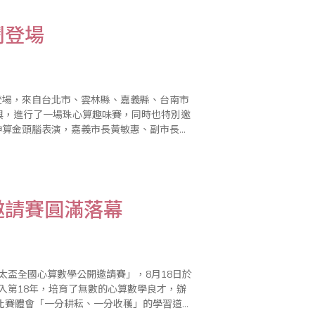
鬧登場
登場，來自台北市、雲林縣、嘉義縣、台南市
參與，進行了一場珠心算趣味賽，同時也特別邀
神算金頭腦表演，嘉義市長黃敏惠、副市長李
第一個推動
邀請賽圓滿落幕
太盃全國心算數學公開邀請賽」，8月18日於
入第18年，培育了無數的心算數學良才，辦
比賽體會「一分耕耘、一分收穫」的學習道