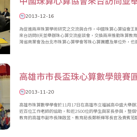
中國珠算心算協會來台訪問並
2013-12-16
為促進兩岸珠算學術研究之交流與合作，中國珠算心算協會王朝才顧
來台訪問8天並舉辦珠心算交流座談會，交換兩岸推動珠算教
灣省商業會及台北市珠算心算學會等珠心算團體及單位外，也
高雄市市長盃珠心算數學競賽
2013-11-20
高雄市珠算數學學會於11月17日在高雄市立福誠高中盛大舉辦
近百位工作老師的協助，和近2500位的學生與家長參與，整個會場熱鬧滾滾。 張
教育的高雄市副市長陳啟昱、教育局長鄭新輝等長官及貴賓蒞
體來賓都相當肯定孩子與家長和老師。副市長在致詞中表示，
賽，覺得..