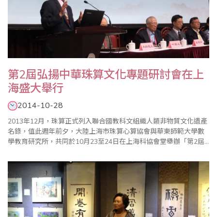
第2屆弘揚中華珠算文化專題研討會在上
海盛大舉行
2014-10-28
2013年12月，珠算正式列入聯合國教科文組織人類非物質文化遺產
名錄，值此週年前夕，大陸上海市珠算心算協會與華東師範大學數
學教育研究所，共同於10月23至24日在上海科協會堂舉辦「第2屆
弘揚中華珠算文化專題研討會暨珠算申遺成功周年慶」，邀請到包
括台灣、馬來西亞、香港、日本以及大陸各省市逾百位珠算數學界
專家學者齊聚一堂，在兩天一夜的會議時間中發表了超過92篇的論
文，共同討論及分享相關經驗。省商會珠算..