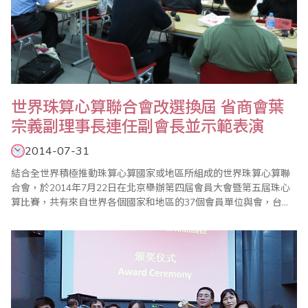
世界珠算心算聯合會改選換屆 省商會葉
宗義副理事長連任副會長並示範表演
2014-07-31
結合全世界積極推動珠算心算國家或地區所組成的世界珠算心算聯
合會，於2014年7月22日在北京舉辦第四屆會員大會暨第五屆珠心
算比賽，共有來自世界各個國家和地區的37個會員單位與會，台灣
計有台灣省商業會葉宗義副理事長、台灣珠算教育協會李勝理事
長、台北市珠算心算學會楊程焰理事長、桃園縣多元教育發展協會
施美鈴理事長等出席，以及林敏發、陳賀斌、蔡雅秋等老師與會。
本次大會由於去年（2013）12月聯合國教科文..