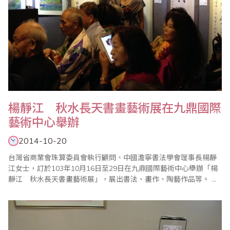
楊靜江 秋水長天書畫藝術展在九鼎國際
藝術中心舉辦
2014-10-20
台灣省商業會珠算委員會執行顧問、中國澹寧書法學會理事長楊靜
江女士，訂於103年10月16日至29日在九鼎國際藝術中心舉辦「楊
靜江 秋水長天書畫藝術展」，展出書法、畫作、陶藝作品等。 楊
老師不僅書畫有成，年輕時還是台灣珠算界第一名高手，近年還多
次隨省商會上台表演推廣樂齡珠心算，文武全才，多才多藝，令人
佩服！