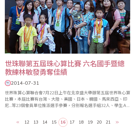
世珠聯第五屆珠心算比賽 六名國手暨總
教練林敏發勇奪佳績
2014-07-31
世界珠算心算聯合會7月22日上午在北京盛大舉辦第五屆世界珠心算
比賽，本屆比賽有台灣、大陸、美國、日本、韓國、馬來西亞、印
尼…等23個會員單位推派選手參賽，分別報名選手組32人、學生Ａ
組Ｂ組107人、學前組56人。台灣省商業會亦推派選手組3人、學生
Ａ組3人組成代表隊，由葉宗義副理事長擔任領隊，林敏發老師擔任
12
13
14
15
16
17
18
19
20
21
總教練，施美鈴老師亦推派選手參加，與其他代表隊同場競技，爭
取這世界比賽的榮耀。午9時世界珠算心..