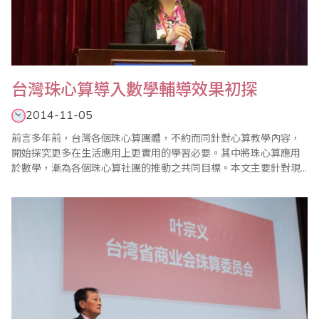
台灣珠心算導入數學輔導效果初探
2014-11-05
前言多年前，台灣各個珠心算團體，不約而同針對心算教學內容，
開始探究更多在生活應用上更實用的學習必要。其中將珠心算應用
於數學，漸為各個珠心算社團的推動之共同目標。本文主要針對現
階段珠心算學習與數學學習輔導的實際施行上，進行訪問以瞭解目
前台灣珠心算教育加入數學輔導的現況。並以2014台灣省商業會數
學競賽成績優異的單位進行訪察，感謝各位老師們的大力支持慷慨
分享。壹、珠心算課程導入數學輔導在1980-19..