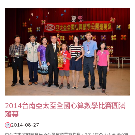
展開為期8天的參觀訪問活動。省商會由副理事長兼珠算委員會主任
委員葉宗義率團一行23人與會，並於9月16日下午在山西省財政稅
務專科學校與中珠協張弘力會長、蘇金秀副會長、王妍玲秘書長、
山西省珠算心算協會張五勝會長、趙麗生副會長..
2014台南亞太盃全國心算數學比賽圓滿
落幕
2014-08-27
由台南市政府教育局及台灣省商業會指導，2014年亞太盃全國心算