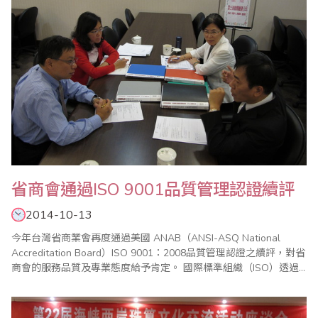
省商會通過ISO 9001品質管理認證續評
2014-10-13
今年台灣省商業會再度通過美國 ANAB（ANSI-ASQ National
Accreditation Board）ISO 9001：2008品質管理認證之續評，對省
商會的服務品質及專業態度給予肯定。 國際標準組織（ISO）透過
管理系統協助全世界的企業或組織進行品質管理，截至2013年底
止，ISO 9001：2008品質管理證書已在全球187個國家發出超過
112萬張認證，許多國際性的機構都以..