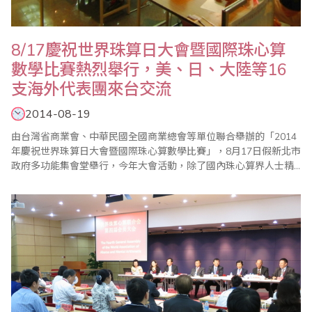
8/17慶祝世界珠算日大會暨國際珠心算
數學比賽熱烈舉行，美、日、大陸等16
支海外代表團來台交流
2014-08-19
由台灣省商業會、中華民國全國商業總會等單位聯合舉辦的「2014
年慶祝世界珠算日大會暨國際珠心算數學比賽」，8月17日假新北市
政府多功能集會堂舉行，今年大會活動，除了國內珠心算界人士精
銳盡出，來自美、加、香港、大馬、日本、中國大陸等海外代表團
共達16支，引起高度注目；另一大特色是，舉辦了祖孫樂活珠算趣
味競賽以及傳票賽表演，以寓教於樂方式推廣珠心算教育、增進親
子關係，並強調珠心算除了傳統的啟迪兒..