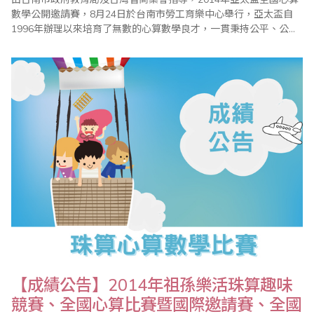
數學公開邀請賽，8月24日於台南市勞工育樂中心舉行，亞太盃自
1996年辦理以來培育了無數的心算數學良才，一貫秉持公平、公
正、公開的原則辦理，讓參加小朋友藉由比賽體會「一分耕耘、一
分收穫」，「要怎麼收穫，先要哪麼栽!!」的學習道理。整個比賽依
據大會程序表進行，在全體工作人員努力下圓滿成功。 今年亞太盃
比賽總計邀請北、中、南計六百餘選..
【成績公告】2014年祖孫樂活珠算趣味
競賽、全國心算比賽暨國際邀請賽、全國