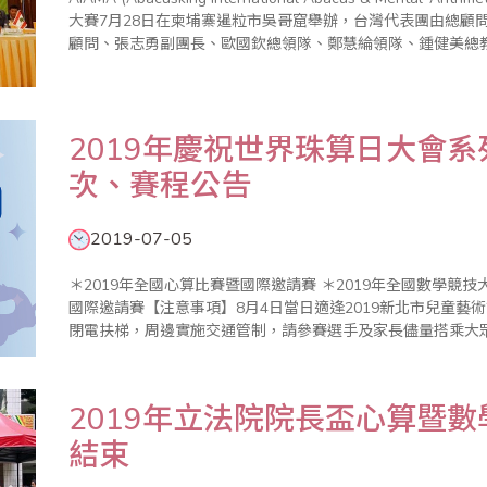
大賽7月28日在柬埔寨暹粒市吳哥窟舉辦，台灣代表團由總顧
顧問、張志勇副團長、歐國欽總領隊、鄭慧綸領隊、鍾健美總
名參與盛會。 代表團行前承蒙外..
2019年慶祝世界珠算日大會
次、賽程公告
2019-07-05
＊2019年全國心算比賽暨國際邀請賽 ＊2019年全國數學競技大賽暨國際觀摩賽 ＊2019年全國珠算比賽暨
國際邀請賽【注意事項】8月4日當日適逢2019新北市兒童藝
閉電扶梯，周邊實施交通管制，請參賽選手及家長儘量搭乘大
府公告：「2019新北市兒童藝術節」8/4將舉辦歡樂變裝大遊
2019年立法院院長盃心算暨
結束