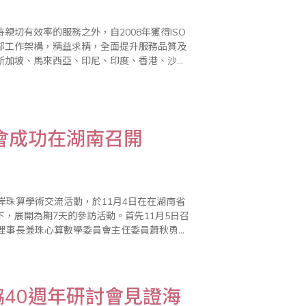
切有效率的服務之外，自2008年獲得ISO
部工作架構，精益求精，全面提升服務品質及
新加坡、馬來西亞、印尼、印度、香港、沙烏
到普遍的好評。 驗證單位並於
會成功在湖南召開
岸珠算學術交流活動，於11月4日在在湖南省
，展開為期7天的參訪活動。首先11月5日召
副理事長兼珠心算數學委員會主任委員蕭秋勇率
良新共同主持，出席成員還包括中國珠算心算協
40週年研討會見證海