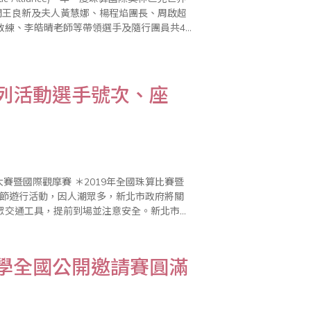
問王良新及夫人黃慧娜、楊程焰團長、周啟超
教練、李皓晴老師等帶領選手及隨行團員共41
系列活動選手號次、座
術節遊行活動，因人潮眾多，新北市政府將關
眾交通工具，提前到場並注意安全。新北市政
行，活動區域部分路段將進行交..
數學全國公開邀請賽圓滿