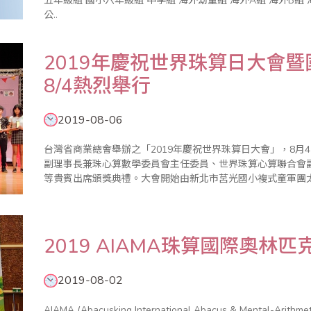
五年級組 國小六年級組 中學組 海外幼童組 海外A組 海外B組 海外C組 全國數學競技大賽暨國際觀摩賽 成績
公..
2019年慶祝世界珠算日大會
8/4熱烈舉行
2019-08-06
台灣省商業總會舉辦之「2019年慶祝世界珠算日大會」，8月
副理事長兼珠心算數學委員會主任委員、世界珠算心算聯合會
等貴賓出席頒獎典禮。大會開始由新北市莒光國小複式童軍團
勇會長開幕致詞，表示珠算從最初傳統商業計算工具的功能，
習珠算有助老年健腦益..
2019 AIAMA珠算國際奧林
2019-08-02
AIAMA (Abacusking International Abacus & Mental-