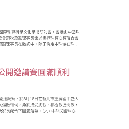
暨國際珠算科學文化學術研討會，會議由中國珠
總會蕭秋勇副理事長也以世界珠算心算聯合會
蕭副理事長在致詞中，除了肯定中珠協在珠心
也回顧了1990年，時任台灣省商業總會理事
國公開邀請賽圓滿順利
開邀請賽，於8月18日在新北市重慶國中盛大
畏強敵環伺，勇於接受挑戰、積極戰勝挑戰，
長配合下圓滿落幕。(文 / 中華民國珠心算