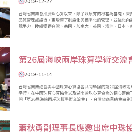
2019-12-27
台灣省商業會推廣珠心算以來，除了以原有的根基為基礎，秉持親
品質管理認證後，更增添了制度化與標準化的管理，並強化內
競爭力，陸續獲得台灣、美國、加拿大、英國、澳洲、日本、
地阿拉伯以及大陸等地的認同，並加入省商會組織參加珠算心算鑑定，受
2019年12..
第26屆海峽兩岸珠算學術交流
2019-11-14
台灣省商業總會與中國珠算心算協會共同舉辦的第26屆海峽兩
舉行，在中國珠算心算協會以及湖南省珠心算協會的精心籌備下
開「第26屆海峽兩岸珠算學術交流會」，台灣省商業總會由
團一行20人與會，由中珠協秘書長趙相翼和省商會秘書長王
會副會長程北..
蕭秋勇副理事長應邀出席中珠協