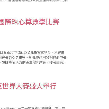
暨國際珠心算數學比賽
4日假新北市政府多功能集會堂舉行，大會由
副會長蕭秋勇主持，新北市政府吳明機副市長
太鼓隊熱情活力的表演揭開序幕。接著由蕭秋
轉化成啟發智慧的教育功能，近年來也驗證學
匹克世界大賽盛大舉行
Arithmetic Alliance)一年一度珠算國際奧林匹克世界