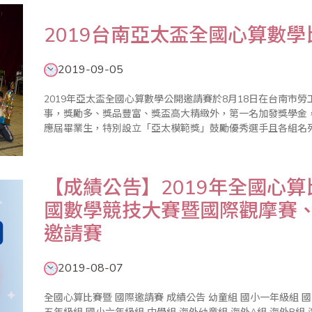
2019台南亞太盃全國心算數
2019-09-05
2019年亞太盃全國心算數學公開邀請賽於8月18日在台南市
事，獎勵多、獎品豐富、獎盃高大精緻外，第一名加發獎學金
應屆畢業生，特別設立「亞太模範獎」鼓勵優秀選手且各組名
狀，亞太盃一貫秉持公平、公正、公開的核心原則辦理，使參加單位
典禮於上午1..
【成績公告】2019年全國心
國數學競技大賽暨國際觀摩賽
邀請賽
2019-08-07
全國心算比賽暨 國際邀請賽 成績公告 幼童組 國小一年級組 國小二年級組 國小三年級組國小四年級組 國小