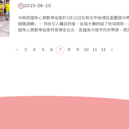
2019-06-10
中華民國珠心算數學協會於5月26日在新北市板橋區重慶國中舉
開邀請賽」。 特別引人矚目的是，這場大賽跨越了地域限制，為鼓勵更多學子精進技藝、磨練膽識，中華民
國珠心算數學協會特意擇定台北、高雄兩大城市同步舉辦，號
人馬來勢洶洶，高手雲集，聲勢浩大，可謂別開生面！ 世界各國不約而同均有實證研究指出，珠心算可有
效..
3
4
5
6
7
8
9
10
11
12