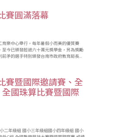
學比賽圓滿落幕
勞工育樂中心舉行，每年暑假小而美的優質賽
，至今已頒發超過六十萬元獎學金，另為獎勵
列前矛的選手特別頒發台南市政府教育局長獎
對亞太盃皆表達高度的肯定。 大會頒獎
算比賽暨國際邀請賽、全
、全國珠算比賽暨國際