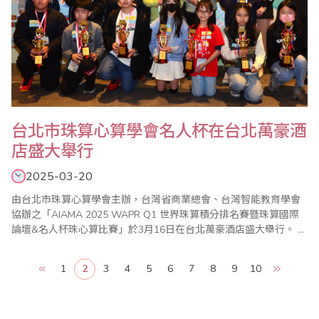
台北市珠算心算學會名人杯在台北萬豪酒
店盛大舉行
2025-03-20
由台北市珠算心算學會主辦，台灣省商業總會、台灣智能教育學會
協辦之「AIAMA 2025 WAPR Q1 世界珠算積分排名賽暨珠算國際
論壇&名人杯珠心算比賽」於3月16日在台北萬豪酒店盛大舉行。 本
次名人杯珠心算比賽並遴選AIAMA 國際珠心算聯盟在馬來西亞舉辦
「2025 珠算奧林匹克國際大賽」選手代表；值得一提的「名人杯珠
1
2
3
4
5
6
7
8
9
10
算PK 獎金賽」，每年大會均遴選珠算項目最優六名(Top 6)選手..