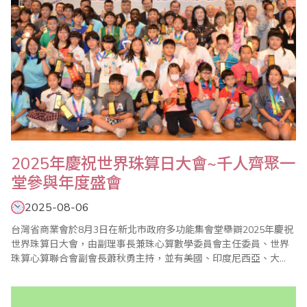
2025年慶祝世界珠算日大會~千人齊聚一
堂參與年度盛會
2025-08-06
台灣省商業會於8月3日在新北市政府多功能集會堂舉辧2025年慶祝
世界珠算日大會，由副理事長兼珠心算數學委員會主任委員、世界
珠算心算聯合會副會長蕭秋勇主持，並有美國、印度尼西亞、大
陸、香港等珠算團體齊聚一堂參與盛會。 蕭秋勇會長在致詞中指出
每年的8月8日除了是父親節也是世界珠算日，本次慶祝大會同步舉
辦珠算、心算、數學比賽，有來自美國、印度尼西亞、大陸、香港