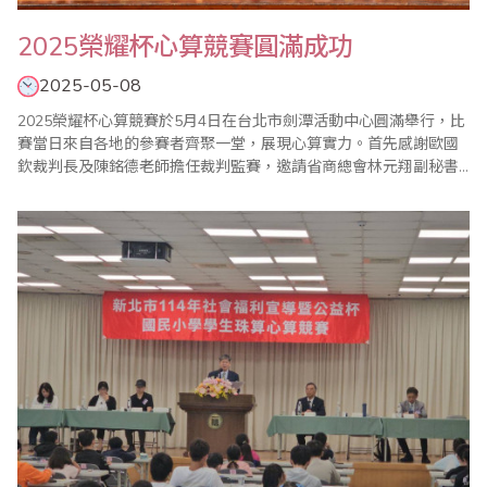
2025榮耀杯心算競賽圓滿成功
2025-05-08
2025榮耀杯心算競賽於5月4日在台北市劍潭活動中心圓滿舉行，比
賽當日來自各地的參賽者齊聚一堂，展現心算實力。首先感謝歐國
欽裁判長及陳銘德老師擔任裁判監賽，邀請省商總會林元翔副秘書
長、台灣智能教育學會楊程焰理事長、前台北市高職家長聯合會總
會長張志勇，擔任本次頒獎嘉賓，為選手打氣鼓勵。 本次共兩場心
算競賽，分別由陳禹成選手、蔡杭融選手代表全體宣誓，宣誓後隨
即進行比賽及頒獎，主辦單位特別在頒獎前邀請..